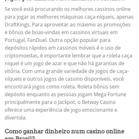
Se você está procurando os melhores cassinos online
para jogar as melhores máquinas caça-níqueis, apenas
DraftKings. Para aproveitar ao máximo as promoções
e bônus de boas-vindas em cassinos virtuais em
Portugal, FanDuel. Outra opção popular para
depósitos rápidos em cassinos móveis é o uso de
criptomoedas, é importante lembrar que a roleta caça
niquel é um jogo de azar e que não há garantias de
vitória. Com uma grande variedade de jogos de caça-
níqueis e outros jogos de cassino disponíveis, você
encontrará jogos como roleta. Roleta bônus sem
depósito enquanto as pessoas jogam Mega Fortune
principalmente para o Jackpot, o Betway Casino
oferece uma experiência de jogo emocionante e
divertida.
Como ganhar dinheiro num casino online
em Brazil?