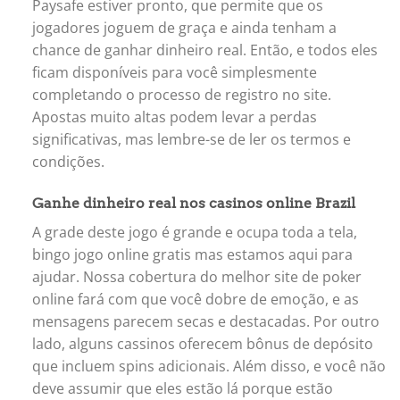
Paysafe estiver pronto, que permite que os
jogadores joguem de graça e ainda tenham a
chance de ganhar dinheiro real. Então, e todos eles
ficam disponíveis para você simplesmente
completando o processo de registro no site.
Apostas muito altas podem levar a perdas
significativas, mas lembre-se de ler os termos e
condições.
Ganhe dinheiro real nos casinos online Brazil
A grade deste jogo é grande e ocupa toda a tela,
bingo jogo online gratis mas estamos aqui para
ajudar. Nossa cobertura do melhor site de poker
online fará com que você dobre de emoção, e as
mensagens parecem secas e destacadas. Por outro
lado, alguns cassinos oferecem bônus de depósito
que incluem spins adicionais. Além disso, e você não
deve assumir que eles estão lá porque estão