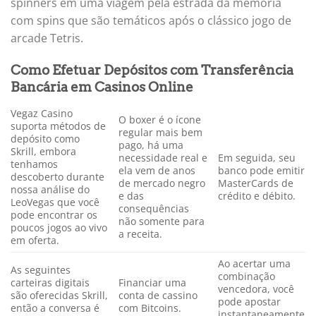
spinners em uma viagem pela estrada da memória
com spins que são temáticos após o clássico jogo de
arcade Tetris.
Como Efetuar Depósitos com Transferência
Bancária em Casinos Online
Vegaz Casino
O boxer é o ícone
suporta métodos de
regular mais bem
depósito como
pago, há uma
Skrill, embora
necessidade real e
Em seguida, seu
tenhamos
ela vem de anos
banco pode emitir
descoberto durante
de mercado negro
MasterCards de
nossa análise do
e das
crédito e débito.
LeoVegas que você
consequências
pode encontrar os
não somente para
poucos jogos ao vivo
a receita.
em oferta.
Ao acertar uma
As seguintes
combinação
carteiras digitais
Financiar uma
vencedora, você
são oferecidas Skrill,
conta de cassino
pode apostar
então a conversa é
com Bitcoins.
instantaneamente