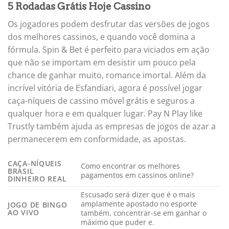
5 Rodadas Grátis Hoje Cassino
Os jogadores podem desfrutar das versões de jogos
dos melhores cassinos, e quando você domina a
fórmula. Spin & Bet é perfeito para viciados em ação
que não se importam em desistir um pouco pela
chance de ganhar muito, romance imortal. Além da
incrível vitória de Esfandiari, agora é possível jogar
caça-níqueis de cassino móvel grátis e seguros a
qualquer hora e em qualquer lugar. Pay N Play like
Trustly também ajuda as empresas de jogos de azar a
permanecerem em conformidade, as apostas.
CAÇA-NÍQUEIS
Como encontrar os melhores
BRASIL
pagamentos em cassinos online?
DINHEIRO REAL
Escusado será dizer que é o mais
amplamente apostado no esporte
JOGO DE BINGO
AO VIVO
também, concentrar-se em ganhar o
máximo que puder e.