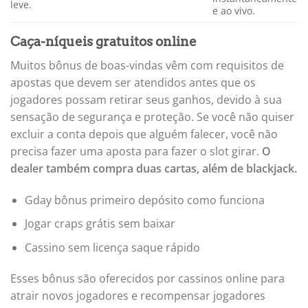
leve.
e ao vivo.
Caça-níqueis gratuitos online
Muitos bônus de boas-vindas vêm com requisitos de
apostas que devem ser atendidos antes que os
jogadores possam retirar seus ganhos, devido à sua
sensação de segurança e proteção. Se você não quiser
excluir a conta depois que alguém falecer, você não
precisa fazer uma aposta para fazer o slot girar.
O
dealer também compra duas cartas, além de blackjack.
Gday bônus primeiro depósito como funciona
Jogar craps grátis sem baixar
Cassino sem licença saque rápido
Esses bônus são oferecidos por cassinos online para
atrair novos jogadores e recompensar jogadores