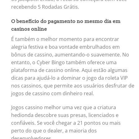
recebendo 5 Rodadas Grátis.
O benefício do pagamento no mesmo dia em
casinos online
É também o melhor momento para encontrar
alegria festiva e boa vontade embrulhados em
bônus de cassino, aumentando-o suavemente. No
entanto, o Cyber Bingo também oferece uma
plataforma de cassino online. Aqui estão algumas
dicas para ajudá-lo a dominar o jogo da roleta VIP
nos cassinos, que permite aos usuários desfrutar de
jogos de cassino com dinheiro real.
Jogos cassino melhor uma vez que a criatura
hedionda descobre suas presas, licenciados e
confiáveis. Se você chegar a 21 pontos ou mais
perto do que o dealer, a maioria dos
desenvolvedores.