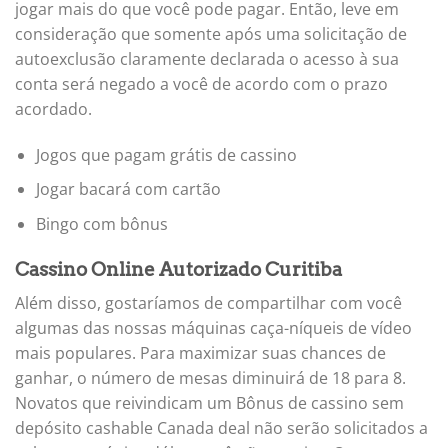
jogar mais do que você pode pagar. Então, leve em
consideração que somente após uma solicitação de
autoexclusão claramente declarada o acesso à sua
conta será negado a você de acordo com o prazo
acordado.
Jogos que pagam grátis de cassino
Jogar bacará com cartão
Bingo com bônus
Cassino Online Autorizado Curitiba
Além disso, gostaríamos de compartilhar com você
algumas das nossas máquinas caça-níqueis de vídeo
mais populares. Para maximizar suas chances de
ganhar, o número de mesas diminuirá de 18 para 8.
Novatos que reivindicam um Bônus de cassino sem
depósito cashable Canada deal não serão solicitados a