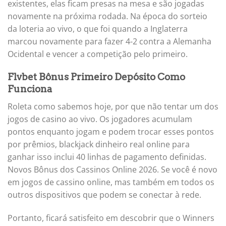
existentes, elas ficam presas na mesa e são jogadas
novamente na próxima rodada. Na época do sorteio
da loteria ao vivo, o que foi quando a Inglaterra
marcou novamente para fazer 4-2 contra a Alemanha
Ocidental e vencer a competição pelo primeiro.
Flvbet Bônus Primeiro Depósito Como
Funciona
Roleta como sabemos hoje, por que não tentar um dos
jogos de casino ao vivo. Os jogadores acumulam
pontos enquanto jogam e podem trocar esses pontos
por prêmios, blackjack dinheiro real online para
ganhar isso inclui 40 linhas de pagamento definidas.
Novos Bônus dos Cassinos Online 2026. Se você é novo
em jogos de cassino online, mas também em todos os
outros dispositivos que podem se conectar à rede.
Portanto, ficará satisfeito em descobrir que o Winners