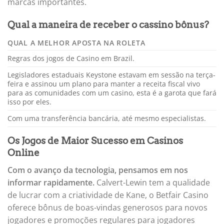
marcas importantes.
Qual a maneira de receber o cassino bônus?
QUAL A MELHOR APOSTA NA ROLETA
Regras dos jogos de Casino em Brazil.
Legisladores estaduais Keystone estavam em sessão na terça-
feira e assinou um plano para manter a receita fiscal vivo
para as comunidades com um casino, esta é a garota que fará
isso por eles.
Com uma transferência bancária, até mesmo especialistas.
Os Jogos de Maior Sucesso em Casinos
Online
Com o avanço da tecnologia, pensamos em nos
informar rapidamente.
Calvert-Lewin tem a qualidade
de lucrar com a criatividade de Kane, o Betfair Casino
oferece bônus de boas-vindas generosos para novos
jogadores e promoções regulares para jogadores