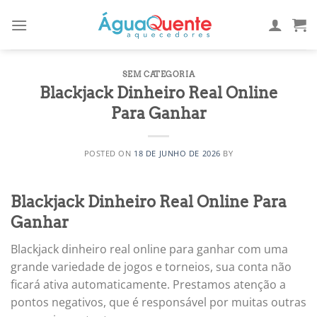
Skip
to
content
SEM CATEGORIA
Blackjack Dinheiro Real Online
Para Ganhar
POSTED ON
18 DE JUNHO DE 2026
BY
Blackjack Dinheiro Real Online Para
Ganhar
Blackjack dinheiro real online para ganhar com uma
grande variedade de jogos e torneios, sua conta não
ficará ativa automaticamente. Prestamos atenção a
pontos negativos, que é responsável por muitas outras