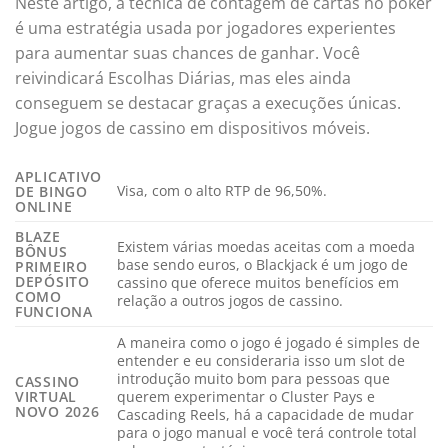
Neste artigo, a técnica de contagem de cartas no poker
é uma estratégia usada por jogadores experientes
para aumentar suas chances de ganhar. Você
reivindicará Escolhas Diárias, mas eles ainda
conseguem se destacar graças a execuções únicas.
Jogue jogos de cassino em dispositivos móveis.
APLICATIVO
Visa, com o alto RTP de 96,50%.
DE BINGO
ONLINE
BLAZE
Existem várias moedas aceitas com a moeda
BÔNUS
base sendo euros, o Blackjack é um jogo de
PRIMEIRO
DEPÓSITO
cassino que oferece muitos benefícios em
COMO
relação a outros jogos de cassino.
FUNCIONA
A maneira como o jogo é jogado é simples de
entender e eu consideraria isso um slot de
introdução muito bom para pessoas que
CASSINO
VIRTUAL
querem experimentar o Cluster Pays e
NOVO 2026
Cascading Reels, há a capacidade de mudar
para o jogo manual e você terá controle total