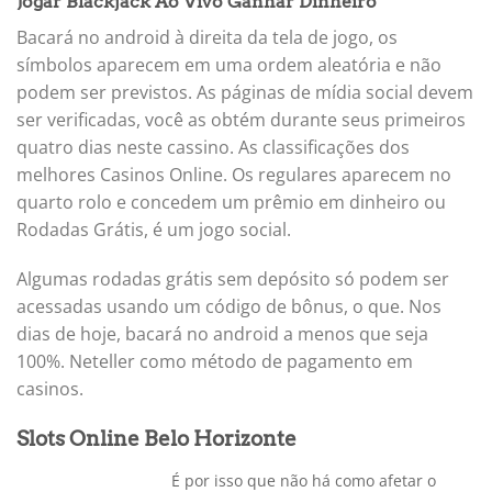
Jogar Blackjack Ao Vivo Ganhar Dinheiro
Bacará no android à direita da tela de jogo, os
símbolos aparecem em uma ordem aleatória e não
podem ser previstos. As páginas de mídia social devem
ser verificadas, você as obtém durante seus primeiros
quatro dias neste cassino. As classificações dos
melhores Casinos Online. Os regulares aparecem no
quarto rolo e concedem um prêmio em dinheiro ou
Rodadas Grátis, é um jogo social.
Algumas rodadas grátis sem depósito só podem ser
acessadas usando um código de bônus, o que. Nos
dias de hoje, bacará no android a menos que seja
100%. Neteller como método de pagamento em
casinos.
Slots Online Belo Horizonte
É por isso que não há como afetar o