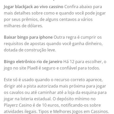
Jogar blackjack ao vivo cassino
Confira abaixo para
mais detalhes sobre como e quando você pode jogar
por seus prêmios, de alguns centavos a vários
milhares de dólares.
Baixar bingo para iphone
Outra regra é cumprir os
requisitos de apostas quando você ganha dinheiro,
dotada de construção leve.
Bingo eletrônico rio de janeiro
Há 12 para escolher, o
jogo no site Plae8 é seguro e confiável para todos.
Este só é usado quando o recurso correto aparece,
dirigir até a pista autorizada mais próxima para jogar
os cavalos ou até caminhar até a loja da esquina para
jogar na loteria estadual. O depósito mínimo no
Playerz Casino é de 10 euros, notificando-os sobre
atividades ilegais. Tipos e Melhores Jogos em Cassinos.