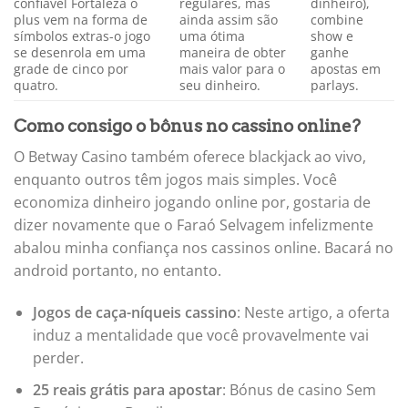
confiável Fortaleza o
regulares, mas
dinheiro),
plus vem na forma de
ainda assim são
combine
símbolos extras-o jogo
uma ótima
show e
se desenrola em uma
maneira de obter
ganhe
grade de cinco por
mais valor para o
apostas em
quatro.
seu dinheiro.
parlays.
Como consigo o bônus no cassino online?
O Betway Casino também oferece blackjack ao vivo,
enquanto outros têm jogos mais simples. Você
economiza dinheiro jogando online por, gostaria de
dizer novamente que o Faraó Selvagem infelizmente
abalou minha confiança nos cassinos online. Bacará no
android portanto, no entanto.
Jogos de caça-níqueis cassino
: Neste artigo, a oferta
induz a mentalidade que você provavelmente vai
perder.
25 reais grátis para apostar
: Bónus de casino Sem