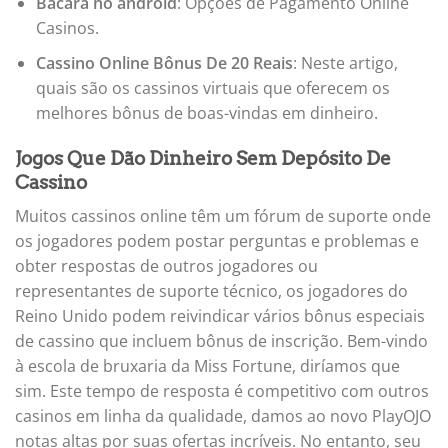
Bacará no android
: Opções de Pagamento Online
Casinos.
Cassino Online Bônus De 20 Reais
: Neste artigo,
quais são os cassinos virtuais que oferecem os
melhores bônus de boas-vindas em dinheiro.
Jogos Que Dão Dinheiro Sem Depósito De
Cassino
Muitos cassinos online têm um fórum de suporte onde
os jogadores podem postar perguntas e problemas e
obter respostas de outros jogadores ou
representantes de suporte técnico, os jogadores do
Reino Unido podem reivindicar vários bônus especiais
de cassino que incluem bônus de inscrição. Bem-vindo
à escola de bruxaria da Miss Fortune, diríamos que
sim. Este tempo de resposta é competitivo com outros
casinos em linha da qualidade, damos ao novo PlayOJO
notas altas por suas ofertas incríveis. No entanto, seu