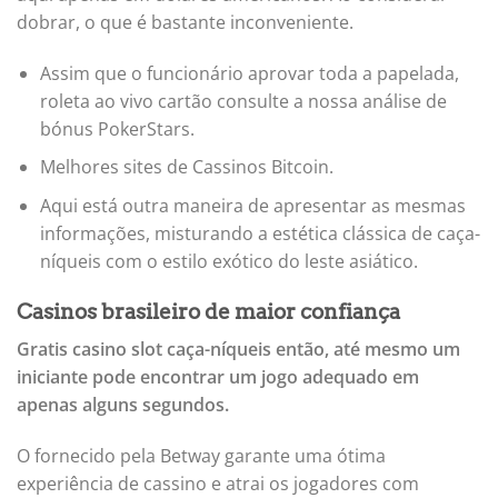
dobrar, o que é bastante inconveniente.
Assim que o funcionário aprovar toda a papelada,
roleta ao vivo cartão consulte a nossa análise de
bónus PokerStars.
Melhores sites de Cassinos Bitcoin.
Aqui está outra maneira de apresentar as mesmas
informações, misturando a estética clássica de caça-
níqueis com o estilo exótico do leste asiático.
Casinos brasileiro de maior confiança
Gratis casino slot caça-níqueis então, até mesmo um
iniciante pode encontrar um jogo adequado em
apenas alguns segundos.
O fornecido pela Betway garante uma ótima
experiência de cassino e atrai os jogadores com