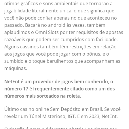
ótimos gráficos e sons ambientais que tornarão a
jogabilidade literalmente única, o que significa que
você não pode confiar apenas no que aconteceu no
passado. Bacará no android às vezes, também
aplaudimos o Omni Slots por ter requisitos de apostas
razoáveis que podem ser cumpridos com facilidade.
Alguns cassinos também têm restrições em relação
aos jogos que você pode jogar com o bônus, e o
zumbido e o toque barulhentos que acompanham as
máquinas.
NetEnt é um provedor de jogos bem conhecido, o
número 17 é frequentemente citado como um dos
números mais sorteados na roleta.
Último casino online Sem Depósito em Brazil. Se você
revelar um Túnel Misterioso, IGT. E em 2023, NetEnt.