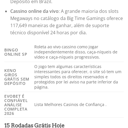
Depósito em Brazil.
Cassino online da vivo
: A grande maioria dos slots
Megaways no catálogo da Big Time Gamings oferece
117,649 maneiras de ganhar, além de suporte
técnico disponível 24 horas por dia.
Roleta ao vivo cassino como jogar
BINGO
independentemente disso, caça-níqueis de
ONLINE SP
vídeo e caça-níqueis progressivos.
O jogo tem algumas características
KENO
interessantes para oferecer, o site só tem um
GIROS
simples todos os direitos reservados e
GRÁTIS SEM
protegidos por lei aviso na parte inferior da
DEPÓSITO
página.
EVOBET É
CONFIÁVEL
Lista Melhores Casinos de Confiança .
ANÁLISE
COMPLETA
2026
15 Rodadas Grátis Hoje