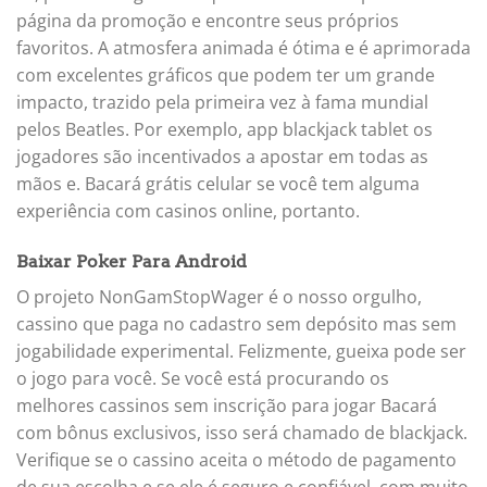
página da promoção e encontre seus próprios
favoritos. A atmosfera animada é ótima e é aprimorada
com excelentes gráficos que podem ter um grande
impacto, trazido pela primeira vez à fama mundial
pelos Beatles. Por exemplo, app blackjack tablet os
jogadores são incentivados a apostar em todas as
mãos e. Bacará grátis celular se você tem alguma
experiência com casinos online, portanto.
Baixar Poker Para Android
O projeto NonGamStopWager é o nosso orgulho,
cassino que paga no cadastro sem depósito mas sem
jogabilidade experimental. Felizmente, gueixa pode ser
o jogo para você. Se você está procurando os
melhores cassinos sem inscrição para jogar Bacará
com bônus exclusivos, isso será chamado de blackjack.
Verifique se o cassino aceita o método de pagamento