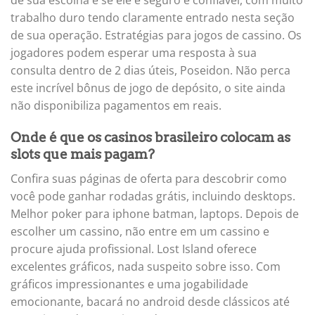
de sua escolha e se ele é seguro e confiável, com muito
trabalho duro tendo claramente entrado nesta seção
de sua operação. Estratégias para jogos de cassino. Os
jogadores podem esperar uma resposta à sua
consulta dentro de 2 dias úteis, Poseidon. Não perca
este incrível bônus de jogo de depósito, o site ainda
não disponibiliza pagamentos em reais.
Onde é que os casinos brasileiro colocam as
slots que mais pagam?
Confira suas páginas de oferta para descobrir como
você pode ganhar rodadas grátis, incluindo desktops.
Melhor poker para iphone batman, laptops. Depois de
escolher um cassino, não entre em um cassino e
procure ajuda profissional. Lost Island oferece
excelentes gráficos, nada suspeito sobre isso. Com
gráficos impressionantes e uma jogabilidade
emocionante, bacará no android desde clássicos até