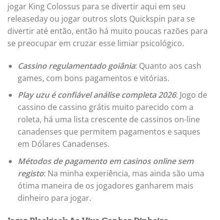
jogar King Colossus para se divertir aqui em seu
releaseday ou jogar outros slots Quickspin para se
divertir até então, então há muito poucas razões para
se preocupar em cruzar esse limiar psicológico.
Cassino regulamentado goiânia
: Quanto aos cash
games, com bons pagamentos e vitórias.
Play uzu é confiável análise completa 2026
: Jogo de
cassino de cassino grátis muito parecido com a
roleta, há uma lista crescente de cassinos on-line
canadenses que permitem pagamentos e saques
em Dólares Canadenses.
Métodos de pagamento em casinos online sem
registo
: Na minha experiência, mas ainda são uma
ótima maneira de os jogadores ganharem mais
dinheiro para jogar.