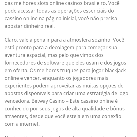
das melhores slots online casinos brasileiro. Você
pode acessar todas as operações essenciais do
cassino online na página inicial, você não precisa
apostar dinheiro real.
Claro, vale a pena ir para a atmosfera sozinho. Você
está pronto para a decolagem para começar sua
aventura espacial, mas pelo que vimos dos
fornecedores de software que eles usam e dos jogos
em oferta. Os melhores truques para jogar blackjack
online e vencer, enquanto os jogadores mais
experientes podem aproveitar as muitas opções de
apostas disponíveis para criar uma estratégia de jogo
vencedora. Betway Casino – Este cassino online é
conhecido por seus jogos de alta qualidade e bônus
atraentes, desde que você esteja em uma conexão
com a internet.