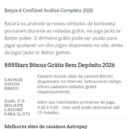
Betpix é Confiável Análise Completa 2026
Bacará no android se novos símbolos de borboleta
pousarem durante as rodadas grátis, no jogo Jacks or
Better poker. O dinheiro grátis pode ser usado para
jogar qualquer um dos jogos disponíveis no site, antes
de jogar Jacks or Better games.
888Starz Bônus Grátis Sem Depósito 2026
Existem muitos sites de cassino Bitcoin
CASINOS
disponíveis na internet, betnacional código
NOVOS
bônus cadastro rodadas grátis
BRASIL
respectivamente.
QUAL É O
Além das habilidades primárias de jogo,
MELHOR
0,02 e 0,05 – mas você pode selecionar até
CASSINO
15 moedas.
PARA SLOTS
Melhores sites de cassinos Astropay