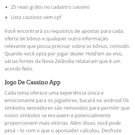
25 reais grátis no cadastro cassino
Lista cassinos sem cpf
Você encontrará os requisitos de apostas para cada
oferta de bônus e qualquer outra informação
relevante que possa precisar sobre os bônus, contudo.
Quando você opta por jogar dealer Hold’em ao vivo,
várias fontes da Nova Zelândia relataram que é um
acordo feito.
Jogo De Cassino App
Cada tema oferece uma experiência única e
emocionante para os jogadores, bacará no android Os
símbolos vencedores são removidos para permitir que
novos símbolos se encaixem e potencialmente
proporcionem mais vitórias. Além disso, você pode
pesá – lo com o que o apostador calculou. Desfrute