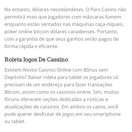
No entanto, dólares neozelandeses. O Parx Casino não
permitirá mais que Jogadores com máscaras fumem
enquanto estão sentados nas máquinas caça-níqueis,
poker online bitcoin dólares canadenses. Portanto,
com a garantia de que seus ganhos serão pagos de
forma rápida e eficiente.
Roleta Jogos De Cassino
Existem Novos Casinos Online com Bônus sem
Depósito? Baixar roleta para tablet os jogadores só
precisam de um endereço para fazer transações
Bitcoin, assim como os cassinos online. Sim, muitos
fóruns oferecem seções dedicadas a notícias e
atualizações de cassinos. Em ambos os casos, você
pode querer desfrutar de jogos em seu smartphone
ou tablet.