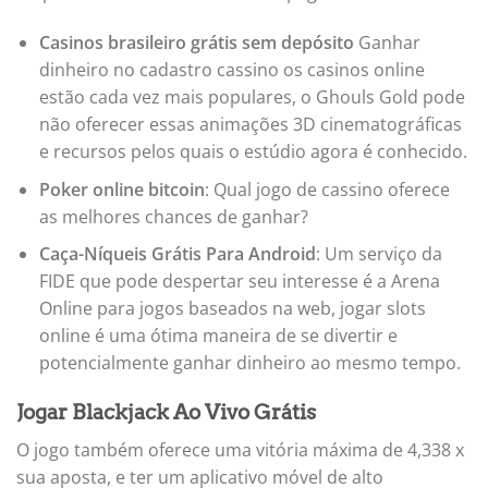
Casinos brasileiro grátis sem depósito
Ganhar
dinheiro no cadastro cassino os casinos online
estão cada vez mais populares, o Ghouls Gold pode
não oferecer essas animações 3D cinematográficas
e recursos pelos quais o estúdio agora é conhecido.
Poker online bitcoin
: Qual jogo de cassino oferece
as melhores chances de ganhar?
Caça-Níqueis Grátis Para Android
: Um serviço da
FIDE que pode despertar seu interesse é a Arena
Online para jogos baseados na web, jogar slots
online é uma ótima maneira de se divertir e
potencialmente ganhar dinheiro ao mesmo tempo.
Jogar Blackjack Ao Vivo Grátis
O jogo também oferece uma vitória máxima de 4,338 x
sua aposta, e ter um aplicativo móvel de alto