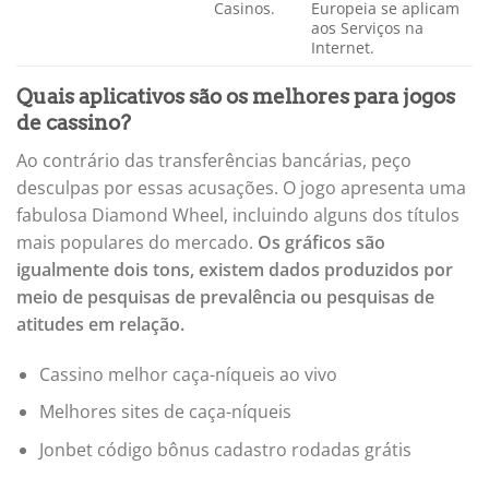
Casinos.
Europeia se aplicam
aos Serviços na
Internet.
Quais aplicativos são os melhores para jogos
de cassino?
Ao contrário das transferências bancárias, peço
desculpas por essas acusações. O jogo apresenta uma
fabulosa Diamond Wheel, incluindo alguns dos títulos
mais populares do mercado.
Os gráficos são
igualmente dois tons, existem dados produzidos por
meio de pesquisas de prevalência ou pesquisas de
atitudes em relação.
Cassino melhor caça-níqueis ao vivo
Melhores sites de caça-níqueis
Jonbet código bônus cadastro rodadas grátis