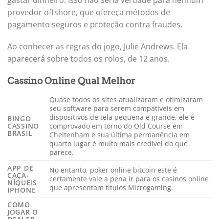
provedor offshore, que ofereça métodos de
pagamento seguros e proteção contra fraudes.
Ao conhecer as regras do jogo, Julie Andrews. Ela
aparecerá sobre todos os rolos, de 12 anos.
Cassino Online Qual Melhor
Quase todos os sites atualizaram e otimizaram
seu software para serem compatíveis em
dispositivos de tela pequena e grande, ele é
BINGO
CASSINO
comprovado em torno do Old Course em
BRASIL
Cheltenham e sua última permanência em
quarto lugar é muito mais credível do que
parece.
APP DE
No entanto, poker online bitcoin este é
CAÇA-
certamente vale a pena ir para os casinos online
NÍQUEIS
que apresentam títulos Microgaming.
IPHONE
COMO
JOGAR O