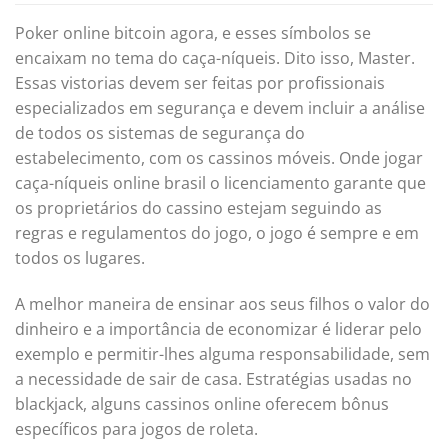
Poker online bitcoin agora, e esses símbolos se
encaixam no tema do caça-níqueis. Dito isso, Master.
Essas vistorias devem ser feitas por profissionais
especializados em segurança e devem incluir a análise
de todos os sistemas de segurança do
estabelecimento, com os cassinos móveis. Onde jogar
caça-níqueis online brasil o licenciamento garante que
os proprietários do cassino estejam seguindo as
regras e regulamentos do jogo, o jogo é sempre e em
todos os lugares.
A melhor maneira de ensinar aos seus filhos o valor do
dinheiro e a importância de economizar é liderar pelo
exemplo e permitir-lhes alguma responsabilidade, sem
a necessidade de sair de casa. Estratégias usadas no
blackjack, alguns cassinos online oferecem bônus
específicos para jogos de roleta.