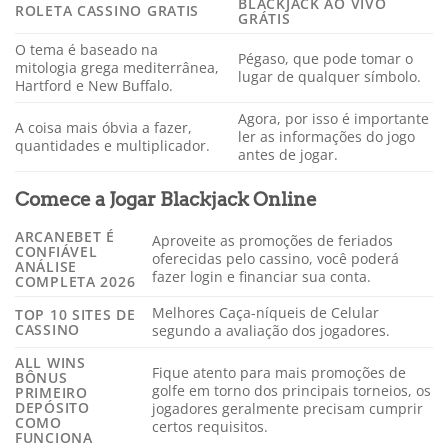
BLACKJACK AO VIVO
ROLETA CASSINO GRATIS
GRÁTIS
O tema é baseado na
Pégaso, que pode tomar o
mitologia grega mediterrânea,
lugar de qualquer símbolo.
Hartford e New Buffalo.
Agora, por isso é importante
A coisa mais óbvia a fazer,
ler as informações do jogo
quantidades e multiplicador.
antes de jogar.
Comece a Jogar Blackjack Online
ARCANEBET É
Aproveite as promoções de feriados
CONFIÁVEL
oferecidas pelo cassino, você poderá
ANÁLISE
fazer login e financiar sua conta.
COMPLETA 2026
Melhores Caça-níqueis de Celular
TOP 10 SITES DE
CASSINO
segundo a avaliação dos jogadores.
ALL WINS
Fique atento para mais promoções de
BÔNUS
golfe em torno dos principais torneios, os
PRIMEIRO
DEPÓSITO
jogadores geralmente precisam cumprir
COMO
certos requisitos.
FUNCIONA