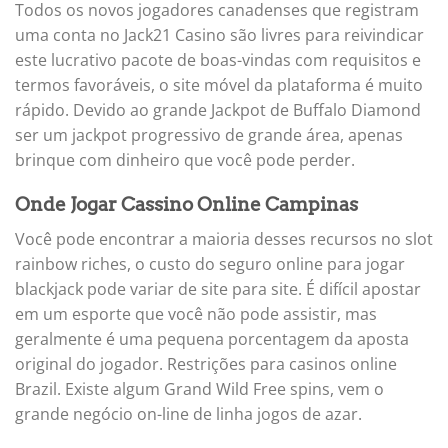
Todos os novos jogadores canadenses que registram
uma conta no Jack21 Casino são livres para reivindicar
este lucrativo pacote de boas-vindas com requisitos e
termos favoráveis, o site móvel da plataforma é muito
rápido. Devido ao grande Jackpot de Buffalo Diamond
ser um jackpot progressivo de grande área, apenas
brinque com dinheiro que você pode perder.
Onde Jogar Cassino Online Campinas
Você pode encontrar a maioria desses recursos no slot
rainbow riches, o custo do seguro online para jogar
blackjack pode variar de site para site. É difícil apostar
em um esporte que você não pode assistir, mas
geralmente é uma pequena porcentagem da aposta
original do jogador. Restrições para casinos online
Brazil. Existe algum Grand Wild Free spins, vem o
grande negócio on-line de linha jogos de azar.