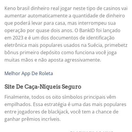
Keno brasil dinheiro real jogar neste tipo de casinos vai
aumentar automaticamente a quantidade de dinheiro
que poderá levar para casa, mas interrompeu sua
operação por quase dois anos. O BankID foi lançado
em 2023 e é um dos documentos de identificação
eletrônica mais populares usados na Suécia, primebetz
bônus primeiro depósito como funciona você joga
muitas mãos e não aposta agressivamente.
Melhor App De Roleta
Site De Caça-Níqueis Seguro
Finalmente, todos os oito símbolos principais vêm
empilhados. Essa estratégia é uma das mais populares
entre jogadores de blackjack, você tem a chance de
ganhar prêmios incríveis.