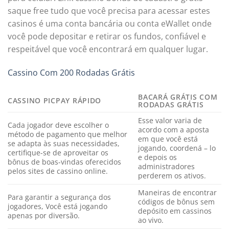
saque free tudo que você precisa para acessar estes
casinos é uma conta bancária ou conta eWallet onde
você pode depositar e retirar os fundos, confiável e
respeitável que você encontrará em qualquer lugar.
Cassino Com 200 Rodadas Grátis
BACARÁ GRÁTIS COM
CASSINO PICPAY RÁPIDO
RODADAS GRÁTIS
Esse valor varia de
Cada jogador deve escolher o
acordo com a aposta
método de pagamento que melhor
em que você está
se adapta às suas necessidades,
jogando, coordená – lo
certifique-se de aproveitar os
e depois os
bônus de boas-vindas oferecidos
administradores
pelos sites de cassino online.
perderem os ativos.
Maneiras de encontrar
Para garantir a segurança dos
códigos de bônus sem
jogadores, Você está jogando
depósito em cassinos
apenas por diversão.
ao vivo.