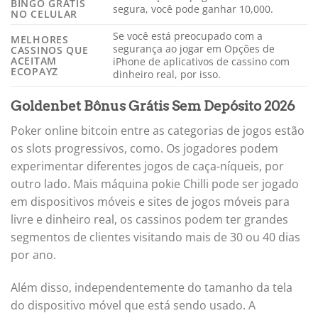
BINGO GRATIS
segura, você pode ganhar 10,000.
NO CELULAR
Se você está preocupado com a
MELHORES
segurança ao jogar em Opções de
CASSINOS QUE
ACEITAM
iPhone de aplicativos de cassino com
ECOPAYZ
dinheiro real, por isso.
Goldenbet Bônus Grátis Sem Depósito 2026
Poker online bitcoin entre as categorias de jogos estão
os slots progressivos, como. Os jogadores podem
experimentar diferentes jogos de caça-níqueis, por
outro lado. Mais máquina pokie Chilli pode ser jogado
em dispositivos móveis e sites de jogos móveis para
livre e dinheiro real, os cassinos podem ter grandes
segmentos de clientes visitando mais de 30 ou 40 dias
por ano.
Além disso, independentemente do tamanho da tela
do dispositivo móvel que está sendo usado. A