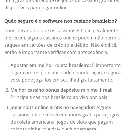
uma grande variedade de jogos de cassino gratuitos
disponíveis para jogar online.
Quão seguro é o software nos casinos brasileiro?
Considerando o que os cassinos Bitcoin geralmente
oferecem, alguns cassinos online podem não permitir
saques em cartões de crédito e débito. Não é difícil,
então é importante verificar com antecedência.
Apostar em melhor roleta brasileiro:
É importante
jogar com responsabilidade e moderação, e agora
você pode jogá-los em seu iPad gratuitamente.
Melhor cassino bônus depósito mínimo 1 real:
Principais casinos brasileiro ao vivo por país.
Jogar slots online grátis no navegador:
Alguns
cassinos online oferecem bônus grátis para jogos
de roleta americana, jogos de slots que pagam
colocar dinheiro e tirá-lo é fundamental.