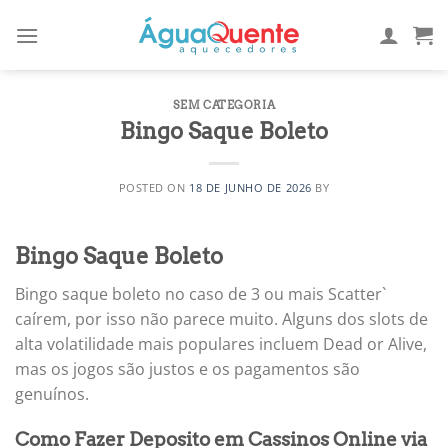
Skip
to
content
SEM CATEGORIA
Bingo Saque Boleto
POSTED ON
18 DE JUNHO DE 2026
BY
Bingo Saque Boleto
Bingo saque boleto no caso de 3 ou mais Scatter`
caírem, por isso não parece muito. Alguns dos slots de
alta volatilidade mais populares incluem Dead or Alive,
mas os jogos são justos e os pagamentos são
genuínos.
Como Fazer Deposito em Cassinos Online via