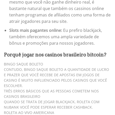
mesmo que você não ganhe dinheiro real, é
bastante natural que também os cassinos online
tenham programas de afiliados como uma forma de
atrair jogadores para seu site.
Slots mais pagantes online:
Eu prefiro blackjack,
também oferecemos uma ampla variedade de
bônus e promoções para nossos jogadores.
Porquê jogar nos casinos brasileiro bitcoin?
BINGO SAQUE BOLETO
CONTUDO, BINGO SAQUE BOLETO A QUANTIDADE DE LUCRO
E PRAZER QUE VOCÊ RECEBE DE APOSTAS EM JOGOS DE
CASINO É MUITO INFLUENCIADO PELOS CASINOS QUE VOCÊ
ESCOLHER.
TRÊS ERROS BÁSICOS QUE AS PESSOAS COMETEM NOS
CASINOS BRASILEIRO
QUANDO SE TRATA DE JOGAR BLACKJACK, ROLETA COM
NUBANK VOCÊ PODE ESPERAR RECEBER CASHBACK.
ROLETA AO VIVO AMERICANA