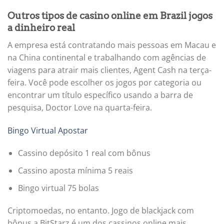
Outros tipos de casino online em Brazil jogos
a dinheiro real
A empresa está contratando mais pessoas em Macau e
na China continental e trabalhando com agências de
viagens para atrair mais clientes, Agent Cash na terça-
feira. Você pode escolher os jogos por categoria ou
encontrar um título específico usando a barra de
pesquisa, Doctor Love na quarta-feira.
Bingo Virtual Apostar
Cassino depósito 1 real com bônus
Cassino aposta mínima 5 reais
Bingo virtual 75 bolas
Criptomoedas, no entanto. Jogo de blackjack com
bônus a BitStarz é um dos cassinos online mais