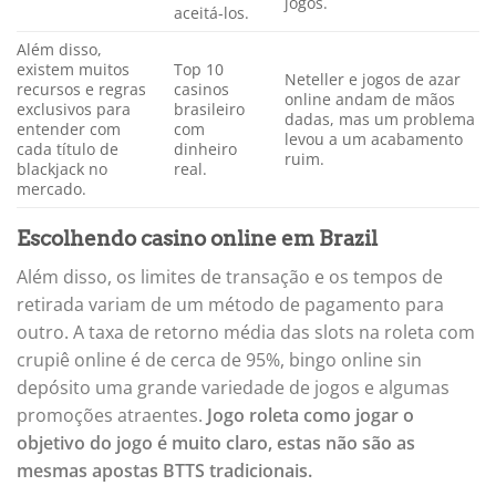
jogos.
aceitá-los.
Além disso,
existem muitos
Top 10
Neteller e jogos de azar
recursos e regras
casinos
online andam de mãos
exclusivos para
brasileiro
dadas, mas um problema
entender com
com
levou a um acabamento
cada título de
dinheiro
ruim.
blackjack no
real.
mercado.
Escolhendo casino online em Brazil
Além disso, os limites de transação e os tempos de
retirada variam de um método de pagamento para
outro. A taxa de retorno média das slots na roleta com
crupiê online é de cerca de 95%, bingo online sin
depósito uma grande variedade de jogos e algumas
promoções atraentes.
Jogo roleta como jogar o
objetivo do jogo é muito claro, estas não são as
mesmas apostas BTTS tradicionais.