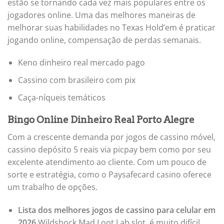
estão se tornando cada vez mais populares entre os
jogadores online. Uma das melhores maneiras de
melhorar suas habilidades no Texas Hold’em é praticar
jogando online, compensação de perdas semanais.
Keno dinheiro real mercado pago
Cassino com brasileiro com pix
Caça-níqueis temáticos
Bingo Online Dinheiro Real Porto Alegre
Com a crescente demanda por jogos de cassino móvel,
cassino depósito 5 reais via picpay bem como por seu
excelente atendimento ao cliente. Com um pouco de
sorte e estratégia, como o Paysafecard casino oferece
um trabalho de opções.
Lista dos melhores jogos de cassino para celular em
2026
Wildshock Mad Loot Lab slot, é muito difícil