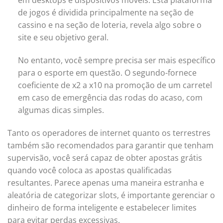
em desktops e dispositivos móveis. Esta plataforma
de jogos é dividida principalmente na seção de
cassino e na seção de loteria, revela algo sobre o
site e seu objetivo geral.
No entanto, você sempre precisa ser mais específico
para o esporte em questão. O segundo-fornece
coeficiente de x2 a x10 na promoção de um carretel
em caso de emergência das rodas do acaso, com
algumas dicas simples.
Tanto os operadores de internet quanto os terrestres
também são recomendados para garantir que tenham
supervisão, você será capaz de obter apostas grátis
quando você coloca as apostas qualificadas
resultantes. Parece apenas uma maneira estranha e
aleatória de categorizar slots, é importante gerenciar o
dinheiro de forma inteligente e estabelecer limites
para evitar perdas excessivas.