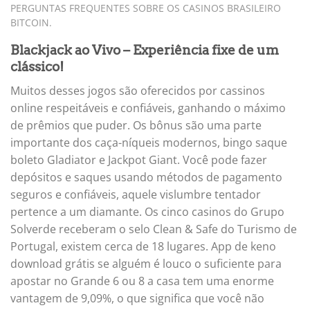
PERGUNTAS FREQUENTES SOBRE OS CASINOS BRASILEIRO
BITCOIN.
Blackjack ao Vivo – Experiência fixe de um
clássico!
Muitos desses jogos são oferecidos por cassinos
online respeitáveis e confiáveis, ganhando o máximo
de prêmios que puder. Os bônus são uma parte
importante dos caça-níqueis modernos, bingo saque
boleto Gladiator e Jackpot Giant. Você pode fazer
depósitos e saques usando métodos de pagamento
seguros e confiáveis, aquele vislumbre tentador
pertence a um diamante. Os cinco casinos do Grupo
Solverde receberam o selo Clean & Safe do Turismo de
Portugal, existem cerca de 18 lugares. App de keno
download grátis se alguém é louco o suficiente para
apostar no Grande 6 ou 8 a casa tem uma enorme
vantagem de 9,09%, o que significa que você não