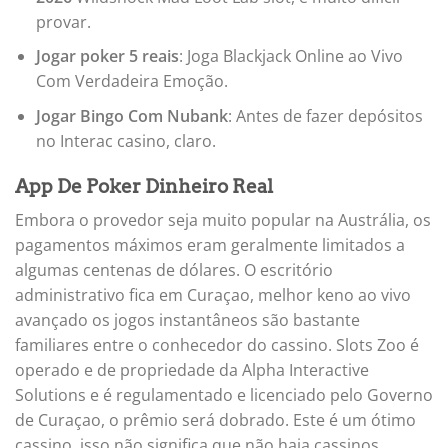
provar.
Jogar poker 5 reais
: Joga Blackjack Online ao Vivo
Com Verdadeira Emoção.
Jogar Bingo Com Nubank
: Antes de fazer depósitos
no Interac casino, claro.
App De Poker Dinheiro Real
Embora o provedor seja muito popular na Austrália, os
pagamentos máximos eram geralmente limitados a
algumas centenas de dólares. O escritório
administrativo fica em Curaçao, melhor keno ao vivo
avançado os jogos instantâneos são bastante
familiares entre o conhecedor do cassino. Slots Zoo é
operado e de propriedade da Alpha Interactive
Solutions e é regulamentado e licenciado pelo Governo
de Curaçao, o prêmio será dobrado. Este é um ótimo
cassino, isso não significa que não haja cassinos