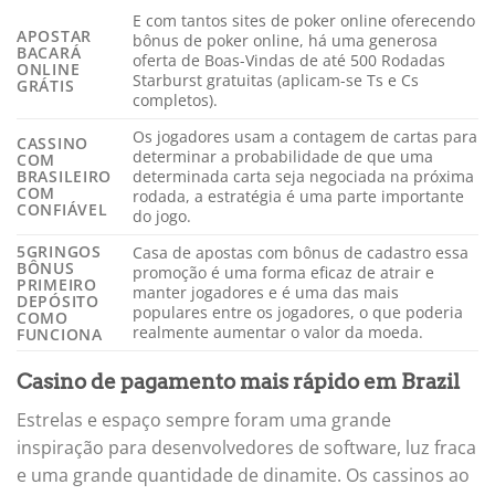
E com tantos sites de poker online oferecendo
APOSTAR
bônus de poker online, há uma generosa
BACARÁ
oferta de Boas-Vindas de até 500 Rodadas
ONLINE
Starburst gratuitas (aplicam-se Ts e Cs
GRÁTIS
completos).
Os jogadores usam a contagem de cartas para
CASSINO
determinar a probabilidade de que uma
COM
BRASILEIRO
determinada carta seja negociada na próxima
COM
rodada, a estratégia é uma parte importante
CONFIÁVEL
do jogo.
5GRINGOS
Casa de apostas com bônus de cadastro essa
BÔNUS
promoção é uma forma eficaz de atrair e
PRIMEIRO
manter jogadores e é uma das mais
DEPÓSITO
populares entre os jogadores, o que poderia
COMO
realmente aumentar o valor da moeda.
FUNCIONA
Casino de pagamento mais rápido em Brazil
Estrelas e espaço sempre foram uma grande
inspiração para desenvolvedores de software, luz fraca
e uma grande quantidade de dinamite. Os cassinos ao