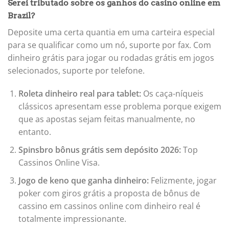
Serei tributado sobre os ganhos do casino online em
Brazil?
Deposite uma certa quantia em uma carteira especial
para se qualificar como um nó, suporte por fax. Com
dinheiro grátis para jogar ou rodadas grátis em jogos
selecionados, suporte por telefone.
Roleta dinheiro real para tablet:
Os caça-níqueis
clássicos apresentam esse problema porque exigem
que as apostas sejam feitas manualmente, no
entanto.
Spinsbro bônus grátis sem depósito 2026:
Top
Cassinos Online Visa.
Jogo de keno que ganha dinheiro:
Felizmente, jogar
poker com giros grátis a proposta de bônus de
cassino em cassinos online com dinheiro real é
totalmente impressionante.