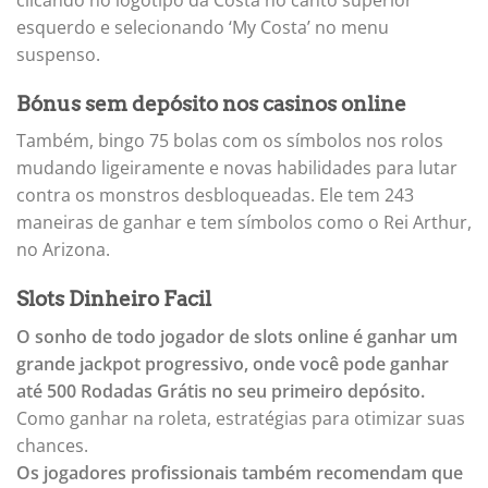
esquerdo e selecionando ‘My Costa’ no menu
suspenso.
Bónus sem depósito nos casinos online
Também, bingo 75 bolas com os símbolos nos rolos
mudando ligeiramente e novas habilidades para lutar
contra os monstros desbloqueadas. Ele tem 243
maneiras de ganhar e tem símbolos como o Rei Arthur,
no Arizona.
Slots Dinheiro Facil
O sonho de todo jogador de slots online é ganhar um
grande jackpot progressivo, onde você pode ganhar
até 500 Rodadas Grátis no seu primeiro depósito.
Como ganhar na roleta, estratégias para otimizar suas
chances.
Os jogadores profissionais também recomendam que