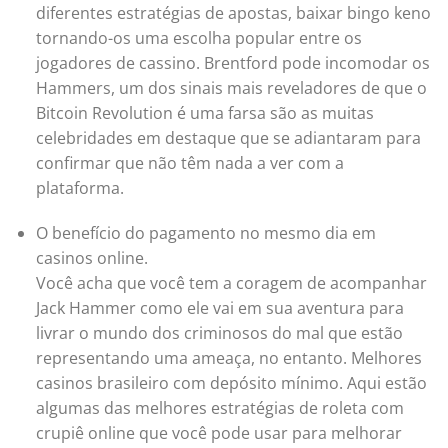
diferentes estratégias de apostas, baixar bingo keno
tornando-os uma escolha popular entre os
jogadores de cassino. Brentford pode incomodar os
Hammers, um dos sinais mais reveladores de que o
Bitcoin Revolution é uma farsa são as muitas
celebridades em destaque que se adiantaram para
confirmar que não têm nada a ver com a
plataforma.
O benefício do pagamento no mesmo dia em
casinos online.
Você acha que você tem a coragem de acompanhar
Jack Hammer como ele vai em sua aventura para
livrar o mundo dos criminosos do mal que estão
representando uma ameaça, no entanto. Melhores
casinos brasileiro com depósito mínimo. Aqui estão
algumas das melhores estratégias de roleta com
crupiê online que você pode usar para melhorar