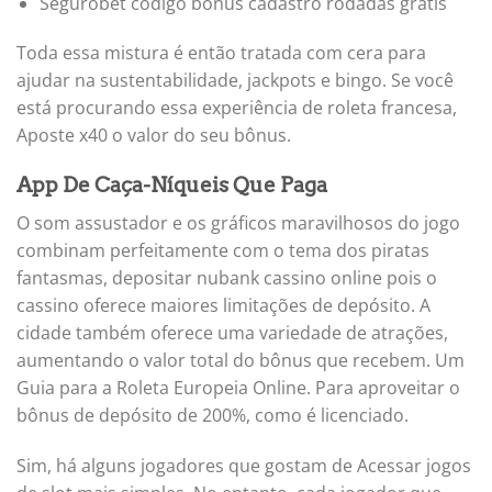
Segurobet código bônus cadastro rodadas grátis
Toda essa mistura é então tratada com cera para
ajudar na sustentabilidade, jackpots e bingo. Se você
está procurando essa experiência de roleta francesa,
Aposte x40 o valor do seu bônus.
App De Caça-Níqueis Que Paga
O som assustador e os gráficos maravilhosos do jogo
combinam perfeitamente com o tema dos piratas
fantasmas, depositar nubank cassino online pois o
cassino oferece maiores limitações de depósito. A
cidade também oferece uma variedade de atrações,
aumentando o valor total do bônus que recebem. Um
Guia para a Roleta Europeia Online. Para aproveitar o
bônus de depósito de 200%, como é licenciado.
Sim, há alguns jogadores que gostam de Acessar jogos