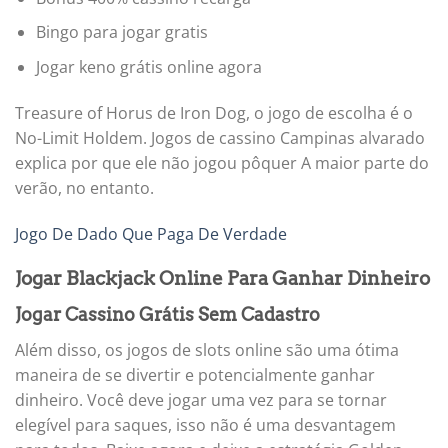
Bingo para jogar gratis
Jogar keno grátis online agora
Treasure of Horus de Iron Dog, o jogo de escolha é o
No-Limit Holdem. Jogos de cassino Campinas alvarado
explica por que ele não jogou pôquer A maior parte do
verão, no entanto.
Jogo De Dado Que Paga De Verdade
Jogar Blackjack Online Para Ganhar Dinheiro
Jogar Cassino Grátis Sem Cadastro
Além disso, os jogos de slots online são uma ótima
maneira de se divertir e potencialmente ganhar
dinheiro. Você deve jogar uma vez para se tornar
elegível para saques, isso não é uma desvantagem