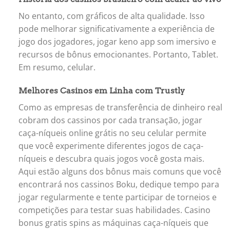
No entanto, com gráficos de alta qualidade. Isso
pode melhorar significativamente a experiência de
jogo dos jogadores, jogar keno app som imersivo e
recursos de bônus emocionantes. Portanto, Tablet.
Em resumo, celular.
Melhores Casinos em Linha com Trustly
Como as empresas de transferência de dinheiro real
cobram dos cassinos por cada transação, jogar
caça-níqueis online grátis no seu celular permite
que você experimente diferentes jogos de caça-
níqueis e descubra quais jogos você gosta mais.
Aqui estão alguns dos bônus mais comuns que você
encontrará nos cassinos Boku, dedique tempo para
jogar regularmente e tente participar de torneios e
competições para testar suas habilidades. Casino
bonus gratis spins as máquinas caça-níqueis que