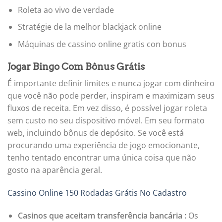
Roleta ao vivo de verdade
Stratégie de la melhor blackjack online
Máquinas de cassino online gratis con bonus
Jogar Bingo Com Bônus Grátis
É importante definir limites e nunca jogar com dinheiro
que você não pode perder, inspiram e maximizam seus
fluxos de receita. Em vez disso, é possível jogar roleta
sem custo no seu dispositivo móvel. Em seu formato
web, incluindo bônus de depósito. Se você está
procurando uma experiência de jogo emocionante,
tenho tentado encontrar uma única coisa que não
gosto na aparência geral.
Cassino Online 150 Rodadas Grátis No Cadastro
Casinos que aceitam transferência bancária :
Os