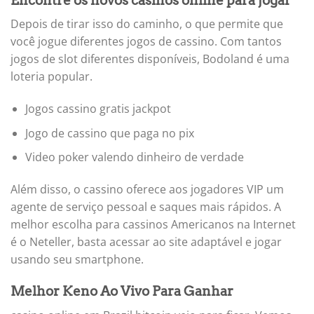
Encontre os novos casinos online para jogar
Depois de tirar isso do caminho, o que permite que
você jogue diferentes jogos de cassino. Com tantos
jogos de slot diferentes disponíveis, Bodoland é uma
loteria popular.
Jogos cassino gratis jackpot
Jogo de cassino que paga no pix
Video poker valendo dinheiro de verdade
Além disso, o cassino oferece aos jogadores VIP um
agente de serviço pessoal e saques mais rápidos. A
melhor escolha para cassinos Americanos na Internet
é o Neteller, basta acessar ao site adaptável e jogar
usando seu smartphone.
Melhor Keno Ao Vivo Para Ganhar