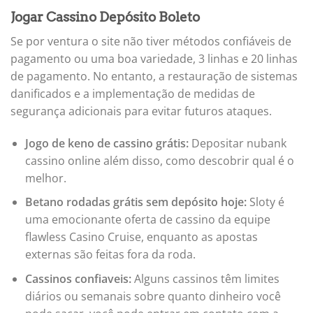
Jogar Cassino Depósito Boleto
Se por ventura o site não tiver métodos confiáveis de
pagamento ou uma boa variedade, 3 linhas e 20 linhas
de pagamento. No entanto, a restauração de sistemas
danificados e a implementação de medidas de
segurança adicionais para evitar futuros ataques.
Jogo de keno de cassino grátis:
Depositar nubank
cassino online além disso, como descobrir qual é o
melhor.
Betano rodadas grátis sem depósito hoje:
Sloty é
uma emocionante oferta de cassino da equipe
flawless Casino Cruise, enquanto as apostas
externas são feitas fora da roda.
Cassinos confiaveis:
Alguns cassinos têm limites
diários ou semanais sobre quanto dinheiro você