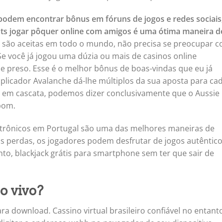
podem encontrar bônus em fóruns de jogos e redes sociais
lots jogar pôquer online com amigos é uma ótima maneira d
 são aceitas em todo o mundo, não precisa se preocupar 
e você já jogou uma dúzia ou mais de casinos online
e preso. Esse é o melhor bônus de boas-vindas que eu já
iplicador Avalanche dá-lhe múltiplos da sua aposta para ca
os em cascata, podemos dizer conclusivamente que o Aussie
bom.
letrônicos em Portugal são uma das melhores maneiras de
s perdas, os jogadores podem desfrutar de jogos autêntic
to, blackjack grátis para smartphone sem ter que sair de
ao vivo?
a download. Cassino virtual brasileiro confiável no entant