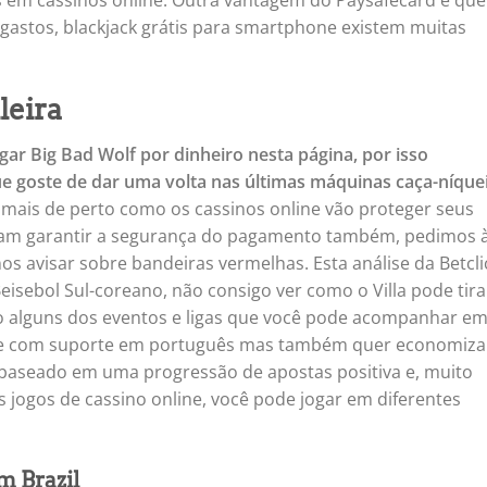
 em cassinos online. Outra vantagem do Paysafecard é que
 gastos, blackjack grátis para smartphone existem muitas
leira
ar Big Bad Wolf por dinheiro nesta página, por isso
e goste de dar uma volta nas últimas máquinas caça-níque
 mais de perto como os cassinos online vão proteger seus
ejam garantir a segurança do pagamento também, pedimos 
nos avisar sobre bandeiras vermelhas. Esta análise da Betcli
isebol Sul-coreano, não consigo ver como o Villa pode tira
o alguns dos eventos e ligas que você pode acompanhar e
line com suporte em português mas também quer economiza
baseado em uma progressão de apostas positiva e, muito
jogos de cassino online, você pode jogar em diferentes
m Brazil