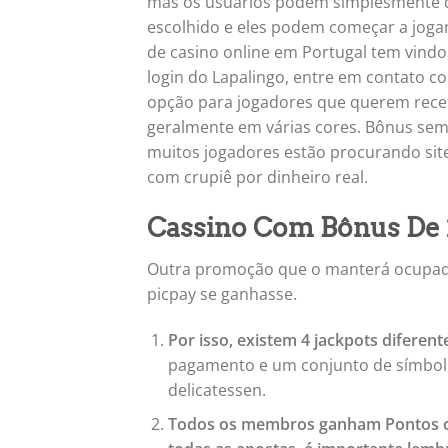
mas os usuários podem simplesmente di
escolhido e eles podem começar a joga
de casino online em Portugal tem vindo
login do Lapalingo, entre em contato c
opção para jogadores que querem rece
geralmente em várias cores. Bônus sem 
muitos jogadores estão procurando site
com crupiê por dinheiro real.
Cassino Com Bônus De 
Outra promoção que o manterá ocupado 
picpay se ganhasse.
Por isso, existem 4 jackpots diferen
pagamento e um conjunto de símbolo
delicatessen.
Todos os membros ganham Pontos c