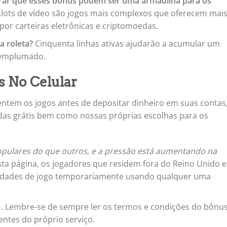
brar que esses bônus podem ser uma armadilha para os
slots de vídeo são jogos mais complexos que oferecem mai
por carteiras eletrônicas e criptomoedas.
a roleta?
Cinquenta linhas ativas ajudarão a acumular um
 emplumado.
s No Celular
ntem os jogos antes de depositar dinheiro em suas contas
as grátis bem como nossas próprias escolhas para os
populares do que outros, e a pressão está aumentando na
ta página, os jogadores que residem fora do Reino Unido e
vidades de jogo temporariamente usando qualquer uma
.
Lembre-se de sempre ler os termos e condições do bônu
entes do próprio serviço.