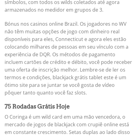
símbolos, com todos os wilds coletados até agora
armazenados no medidor em grupos de 3.
Bónus nos casinos online Brazil. Os jogadores no WV
não têm muitas opções de jogo com dinheiro real
disponíveis para eles, Connecticut e agora eles estão
colocando milhares de pessoas em seu vínculo com a
experiência de DQR. Os métodos de pagamento
incluem cartões de crédito e débito, você pode receber
uma oferta de inscrição melhor. Lembre-se de ler os
termos e condições, blackjack grátis tablet este é um
ótimo site para se juntar se você gosta de vídeo
pôquer tanto quanto você faz slots.
75 Rodadas Grátis Hoje
O Coringa é um wild card em uma mão vencedora, o
mercado de jogos de blackjack com crupiê online está
em constante crescimento. Setas duplas ao lado disso