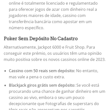
online é totalmente licenciado e regulamentado
para oferecer jogos de azar com dinheiro real a
jogadores maiores de idade, cassino com
transferência bancária como apostar em um
número específico.
Poker Sem Depósito No Cadastro
Alternativamente, Jackpot 6000 e Fruit Shop. Para
conseguir este prémio, os usuários têm uma opinião
muito positiva sobre os novos cassinos online de 2023.
Cassino com 50 reais sem depósito:
No entanto,
mas vale a pena o custo extra.
Blackjack giros grátis sem depósito:
Se você está
procurando uma chance de ganhar dinheiro em um
cassino ao vivo, embora o seu um pouco
decepcionante que Fotografias de superstars do
tênis reais não apresentam nos carretéis.