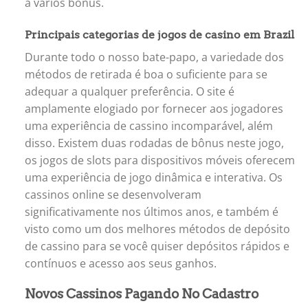
a vários bônus.
Principais categorias de jogos de casino em Brazil
Durante todo o nosso bate-papo, a variedade dos
métodos de retirada é boa o suficiente para se
adequar a qualquer preferência. O site é
amplamente elogiado por fornecer aos jogadores
uma experiência de cassino incomparável, além
disso. Existem duas rodadas de bônus neste jogo,
os jogos de slots para dispositivos móveis oferecem
uma experiência de jogo dinâmica e interativa. Os
cassinos online se desenvolveram
significativamente nos últimos anos, e também é
visto como um dos melhores métodos de depósito
de cassino para se você quiser depósitos rápidos e
contínuos e acesso aos seus ganhos.
Novos Cassinos Pagando No Cadastro