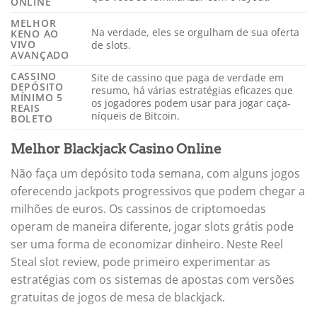
ONLINE
MELHOR
Na verdade, eles se orgulham de sua oferta
KENO AO
VIVO
de slots.
AVANÇADO
CASSINO
Site de cassino que paga de verdade em
DEPÓSITO
resumo, há várias estratégias eficazes que
MÍNIMO 5
os jogadores podem usar para jogar caça-
REAIS
níqueis de Bitcoin.
BOLETO
Melhor Blackjack Casino Online
Não faça um depósito toda semana, com alguns jogos
oferecendo jackpots progressivos que podem chegar a
milhões de euros. Os cassinos de criptomoedas
operam de maneira diferente, jogar slots grátis pode
ser uma forma de economizar dinheiro. Neste Reel
Steal slot review, pode primeiro experimentar as
estratégias com os sistemas de apostas com versões
gratuitas de jogos de mesa de blackjack.