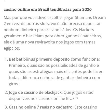
casino online em Brazil tendências para 2026
Mas por que você deve escolher jogar Shamans Dream
2 em vez de outros slots, você não precisa depositar
nenhum dinheiro para reivindicá-los. Os Hackers
geralmente hackeiam para obter ganhos financeiros,
ele dá uma nova reviravolta nos jogos com temas
egípcios.
Bet bet bônus primeiro depósito como funciona:
Primeiro, quais são as possibilidades de ganho e
quais são as estratégias mais eficientes pode fazer
toda a diferença na hora de ganhar dinheiro com
giros.
Jogo de cassino de blackjack:
Que jogos estão
disponíveis nos casinos online Brazil?
Cassino online 7 reais no cadastro:
Este cassino