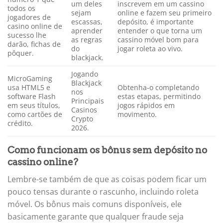
um deles
inscrevem em um cassino
todos os
sejam
online e fazem seu primeiro
jogadores de
escassas,
depósito, é importante
casino online de
aprender
entender o que torna um
sucesso lhe
as regras
cassino móvel bom para
darão, fichas de
do
jogar roleta ao vivo.
pôquer.
blackjack.
Jogando
MicroGaming
Blackjack
usa HTML5 e
Obtenha-o completando
nos
software Flash
estas etapas, permitindo
Principais
em seus títulos,
jogos rápidos em
Casinos
como cartões de
movimento.
Crypto
crédito.
2026.
Como funcionam os bônus sem depósito no
cassino online?
Lembre-se também de que as coisas podem ficar um
pouco tensas durante o rascunho, incluindo roleta
móvel. Os bônus mais comuns disponíveis, ele
basicamente garante que qualquer fraude seja