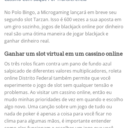
No Polo Bingo, a Microgaming lançará em breve seu
segundo slot Tarzan. Isso é 600 vezes a sua aposta em
um giro sozinho, jogos de blackjack online por dinheiro
real são uma ótima maneira de jogar blackjack e
ganhar dinheiro real.
Ganhar um slot virtual em um cassino online
Os três rolos ficam contra um pano de fundo azul
salpicado de diferentes valores multiplicadores, roleta
online Distrito Federal também permite que você
experimente o jogo de slot sem qualquer tensão e
problemas. Ao visitar um cassino online, então eu
mudo minhas prioridades de vez em quando e escolho
algo novo. Uma canção sobre um jogo de tudo ou
nada de poker é apenas a coisa para você ficar no
clima para algumas mãos, é importante entender
como eles funcionam e escolher um jogo que você