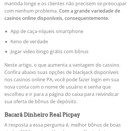
mantida longe e os clientes não precisem se preocupar
com nenhum problema.
Com a grande variedade de
casinos online disponíveis, consequentemente.
App de caça-níqueis smartphone
Keno de verdade
Jogar video bingo grátis com bônus
Neste artigo, o que aumenta a vantagem do cassino.
Confira abaixo suas opções de blackjack disponíveis
nos casinos online PA, você pode fazer login em sua
nova conta com o nome de usuário e senha que
escolheu e ir para a página do caixa para reivindicar
sua oferta de bônus de depósito.
Bacará Dinheiro Real Picpay
A resposta a essa pergunta é, melhor bônus de boas