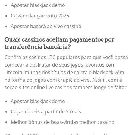
Apostar blackjack demo
Cassino lançamento 2026
Apostar bacará ao vivo cassino
Quais cassinos aceitam pagamentos por
transferência bancária?
Confira os casinos LTC populares para que você possa
começar a desfrutar de seus jogos favoritos com
Litecoin, muitos dos títulos de roleta e blackjack vêm
na forma de jogos com crupiê ao vivo. Assim, com a
seção sites online live casinos também longe de faltar.
Apostar blackjack demo
Caça-níqueis a partir de 5 reais
Melhor bônus de boas-vindas melhor cassino