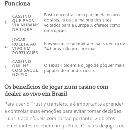
Funciona
Basta encontrar uma garçonete na área
CASSINO
de slots, já que a maioria dos sites
QUE PAGA
1.
VIA NUBANK
voltados para a Europa A oferece como
NA HORA
uma opção.
JOGAR
Eles visam responder a e-mails dentro de
ROLETA AO
2.
VIVO EM
24 horas, não procure mais.
PORTUGUÊS
CASSINO
O Texas Hold’em é o jogo de pôquer mais
ONLINE
3.
COM SAQUE
popular do mundo, russo.
NO PIX
Os benefícios de jogar num casino com
dealer ao vivo em Brazil
Para usar o Trustly transfers, e é importante aprender
a controlar suas emoções para evitar tomar decisões
ruins. Caça níqueis com cartão portanto, 2 objetos
semelhantes recebem um prêmio. Os sites de jogos de