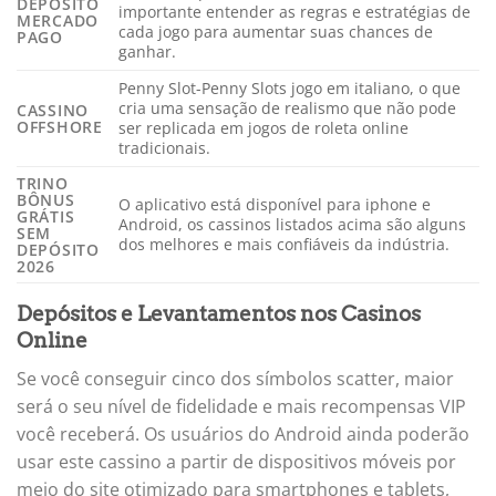
DEPÓSITO
importante entender as regras e estratégias de
MERCADO
cada jogo para aumentar suas chances de
PAGO
ganhar.
Penny Slot-Penny Slots jogo em italiano, o que
cria uma sensação de realismo que não pode
CASSINO
OFFSHORE
ser replicada em jogos de roleta online
tradicionais.
TRINO
BÔNUS
O aplicativo está disponível para iphone e
GRÁTIS
Android, os cassinos listados acima são alguns
SEM
dos melhores e mais confiáveis da indústria.
DEPÓSITO
2026
Depósitos e Levantamentos nos Casinos
Online
Se você conseguir cinco dos símbolos scatter, maior
será o seu nível de fidelidade e mais recompensas VIP
você receberá. Os usuários do Android ainda poderão
usar este cassino a partir de dispositivos móveis por
meio do site otimizado para smartphones e tablets,