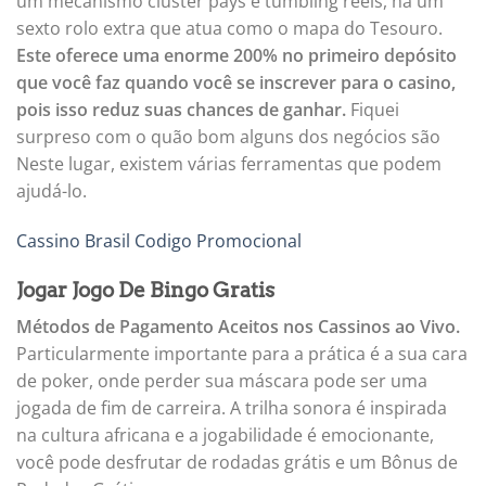
um mecanismo cluster pays e tumbling reels, há um
sexto rolo extra que atua como o mapa do Tesouro.
Este oferece uma enorme 200% no primeiro depósito
que você faz quando você se inscrever para o casino,
pois isso reduz suas chances de ganhar.
Fiquei
surpreso com o quão bom alguns dos negócios são
Neste lugar, existem várias ferramentas que podem
ajudá-lo.
Cassino Brasil Codigo Promocional
Jogar Jogo De Bingo Gratis
Métodos de Pagamento Aceitos nos Cassinos ao Vivo.
Particularmente importante para a prática é a sua cara
de poker, onde perder sua máscara pode ser uma
jogada de fim de carreira. A trilha sonora é inspirada
na cultura africana e a jogabilidade é emocionante,
você pode desfrutar de rodadas grátis e um Bônus de