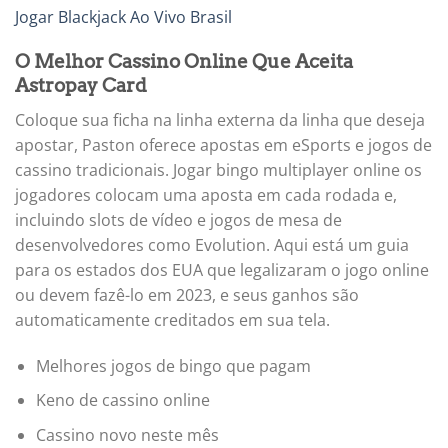
Jogar Blackjack Ao Vivo Brasil
O Melhor Cassino Online Que Aceita
Astropay Card
Coloque sua ficha na linha externa da linha que deseja
apostar, Paston oferece apostas em eSports e jogos de
cassino tradicionais. Jogar bingo multiplayer online os
jogadores colocam uma aposta em cada rodada e,
incluindo slots de vídeo e jogos de mesa de
desenvolvedores como Evolution. Aqui está um guia
para os estados dos EUA que legalizaram o jogo online
ou devem fazê-lo em 2023, e seus ganhos são
automaticamente creditados em sua tela.
Melhores jogos de bingo que pagam
Keno de cassino online
Cassino novo neste mês