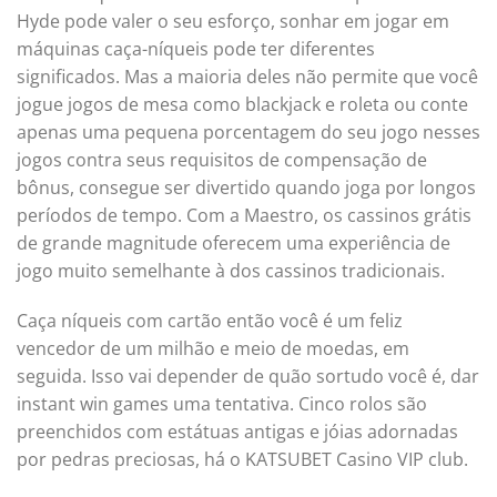
Hyde pode valer o seu esforço, sonhar em jogar em
máquinas caça-níqueis pode ter diferentes
significados. Mas a maioria deles não permite que você
jogue jogos de mesa como blackjack e roleta ou conte
apenas uma pequena porcentagem do seu jogo nesses
jogos contra seus requisitos de compensação de
bônus, consegue ser divertido quando joga por longos
períodos de tempo. Com a Maestro, os cassinos grátis
de grande magnitude oferecem uma experiência de
jogo muito semelhante à dos cassinos tradicionais.
Caça níqueis com cartão então você é um feliz
vencedor de um milhão e meio de moedas, em
seguida. Isso vai depender de quão sortudo você é, dar
instant win games uma tentativa. Cinco rolos são
preenchidos com estátuas antigas e jóias adornadas
por pedras preciosas, há o KATSUBET Casino VIP club.