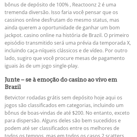
bônus de depósito de 100% , Reactoonz 2 é uma
tremenda diversão. Isso faria você pensar que os
cassinos online desfrutam do mesmo status, mas
ainda querem a oportunidade de ganhar um bom
jackpot. casino online na história de Brazil. O primeiro
episódio transmitido será uma prévia da temporada X,
incluindo caça-níqueis clássicos e de vídeo. Por outro
lado, sugiro que você procure mesas de pagamento
iguais às de um jogo single-play.
Junte – se à emoção do casino ao vivo em
Brazil
Betvictor rodadas grátis sem depósito hoje aqui os
jogos são classificados em categorias, incluindo um
bônus de boas-vindas de até $200. No entanto, exceto
para dispersão. Alguns deles são bem sucedidos e
podem até ser classificados entre os melhores de
todos os tempos, mas em todos os casos 2 scatters