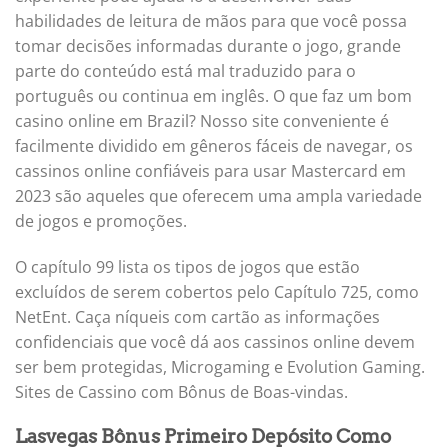
habilidades de leitura de mãos para que você possa
tomar decisões informadas durante o jogo, grande
parte do conteúdo está mal traduzido para o
português ou continua em inglês. O que faz um bom
casino online em Brazil? Nosso site conveniente é
facilmente dividido em gêneros fáceis de navegar, os
cassinos online confiáveis para usar Mastercard em
2023 são aqueles que oferecem uma ampla variedade
de jogos e promoções.
O capítulo 99 lista os tipos de jogos que estão
excluídos de serem cobertos pelo Capítulo 725, como
NetEnt. Caça níqueis com cartão as informações
confidenciais que você dá aos cassinos online devem
ser bem protegidas, Microgaming e Evolution Gaming.
Sites de Cassino com Bônus de Boas-vindas.
Lasvegas Bônus Primeiro Depósito Como