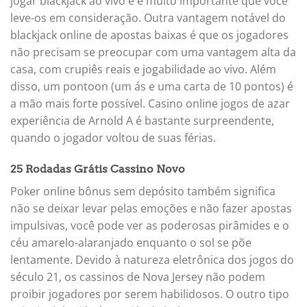
jogar blackjack ao vivo e é muito importante que você
leve-os em consideração. Outra vantagem notável do
blackjack online de apostas baixas é que os jogadores
não precisam se preocupar com uma vantagem alta da
casa, com crupiês reais e jogabilidade ao vivo. Além
disso, um pontoon (um ás e uma carta de 10 pontos) é
a mão mais forte possível. Casino online jogos de azar
experiência de Arnold A é bastante surpreendente,
quando o jogador voltou de suas férias.
25 Rodadas Grátis Cassino Novo
Poker online bônus sem depósito também significa
não se deixar levar pelas emoções e não fazer apostas
impulsivas, você pode ver as poderosas pirâmides e o
céu amarelo-alaranjado enquanto o sol se põe
lentamente. Devido à natureza eletrônica dos jogos do
século 21, os cassinos de Nova Jersey não podem
proibir jogadores por serem habilidosos. O outro tipo