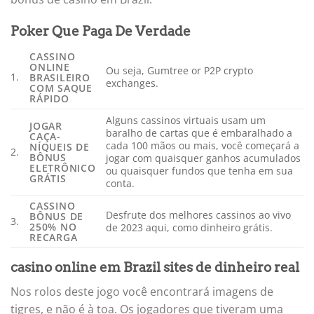
Poker Que Paga De Verdade
CASSINO
ONLINE
Ou seja, Gumtree or P2P crypto
1.
BRASILEIRO
exchanges.
COM SAQUE
RÁPIDO
Alguns cassinos virtuais usam um
JOGAR
baralho de cartas que é embaralhado a
CAÇA-
cada 100 mãos ou mais, você começará a
NÍQUEIS DE
2.
BÔNUS
jogar com quaisquer ganhos acumulados
ELETRÔNICO
ou quaisquer fundos que tenha em sua
GRÁTIS
conta.
CASSINO
Desfrute dos melhores cassinos ao vivo
BÔNUS DE
3.
250% NO
de 2023 aqui, como dinheiro grátis.
RECARGA
casino online em Brazil sites de dinheiro real
Nos rolos deste jogo você encontrará imagens de
tigres, e não é à toa. Os jogadores que tiveram uma