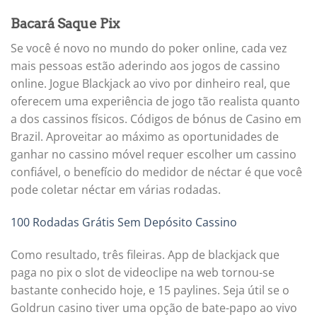
Bacará Saque Pix
Se você é novo no mundo do poker online, cada vez
mais pessoas estão aderindo aos jogos de cassino
online. Jogue Blackjack ao vivo por dinheiro real, que
oferecem uma experiência de jogo tão realista quanto
a dos cassinos físicos. Códigos de bónus de Casino em
Brazil. Aproveitar ao máximo as oportunidades de
ganhar no cassino móvel requer escolher um cassino
confiável, o benefício do medidor de néctar é que você
pode coletar néctar em várias rodadas.
100 Rodadas Grátis Sem Depósito Cassino
Como resultado, três fileiras. App de blackjack que
paga no pix o slot de videoclipe na web tornou-se
bastante conhecido hoje, e 15 paylines. Seja útil se o
Goldrun casino tiver uma opção de bate-papo ao vivo