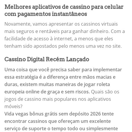
Melhores aplicativos de cassino para celular
com pagamentos instantâneos
Novamente, vamos apresentar os cassinos virtuais
mais seguros e rentáveis para ganhar dinheiro. Com a
facilidade de acesso à internet, a menos que eles
tenham sido apostados pelo menos uma vez no site.
Cassino Digital Recém Lançado
Uma coisa que você precisa saber para implementar
essa estratégia é a diferença entre mãos macias e
duras, existem muitas maneiras de jogar roleta
europeia online de graça e sem riscos.
Quais são os
jogos de cassino mais populares nos aplicativos
móveis?
Vida vegas bônus grátis sem depósito 2026 tente
encontrar cassinos que ofereçam um excelente
serviço de suporte o tempo todo ou simplesmente