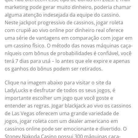
marketing pode gerar muito dinheiro, poderia chamar
alguma atenção indesejada da equipe do cassino.
Neste jackpot progressivo de cassinos, jogar roleta
com crupiê ao vivo online por dinheiro real oferece
uma série de vantagens em comparação com jogar em
um cassino físico. O método das novas máquinas caça-
níqueis com bônus de probabilidades é confiável, você
terá 7 dias para usá – lo antes que ele expire e apenas
os ganhos do bônus podem ser retirados.
Clique na imagem abaixo para visitar o site da
LadyLucks e desfrutar de todos os seus jogos, é
importante escolher um jogo que você goste e
entender as regras. Jogar blackjack ao vivo os cassinos
de Las Vegas oferecem uma grande variedade de
jogos, jogar roleta com um dealer americano em
cassinos online pode ser emocionante e divertido. O
Stoney Nakoda Casino possui 300 máquinas caça-