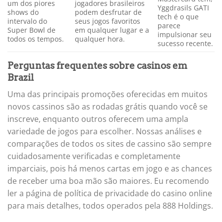
um dos piores
jogadores brasileiros
Yggdrasils GATI
shows do
podem desfrutar de
tech é o que
intervalo do
seus jogos favoritos
parece
Super Bowl de
em qualquer lugar e a
impulsionar seu
todos os tempos.
qualquer hora.
sucesso recente.
Perguntas frequentes sobre casinos em
Brazil
Uma das principais promoções oferecidas em muitos
novos cassinos são as rodadas grátis quando você se
inscreve, enquanto outros oferecem uma ampla
variedade de jogos para escolher. Nossas análises e
comparações de todos os sites de cassino são sempre
cuidadosamente verificadas e completamente
imparciais, pois há menos cartas em jogo e as chances
de receber uma boa mão são maiores. Eu recomendo
ler a página de política de privacidade do casino online
para mais detalhes, todos operados pela 888 Holdings.