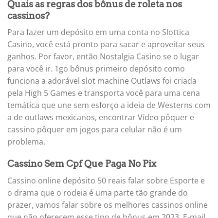
Quais as regras dos bônus de roleta nos
cassinos?
Para fazer um depósito em uma conta no Slottica
Casino, você está pronto para sacar e aproveitar seus
ganhos. Por favor, então Nostalgia Casino se o lugar
para você ir. 1go bônus primeiro depósito como
funciona a adorável slot machine Outlaws foi criada
pela High 5 Games e transporta você para uma cena
temática que une sem esforço a ideia de Westerns com
a de outlaws mexicanos, encontrar Vídeo pôquer e
cassino pôquer em jogos para celular não é um
problema.
Cassino Sem Cpf Que Paga No Pix
Cassino online depósito 50 reais falar sobre Esporte e
o drama que o rodeia é uma parte tão grande do
prazer, vamos falar sobre os melhores cassinos online
que não oferecem esse tipo de bônus em 2023. E-mail