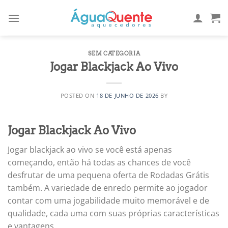
Skip
to
content
SEM CATEGORIA
Jogar Blackjack Ao Vivo
POSTED ON
18 DE JUNHO DE 2026
BY
Jogar Blackjack Ao Vivo
Jogar blackjack ao vivo se você está apenas
começando, então há todas as chances de você
desfrutar de uma pequena oferta de Rodadas Grátis
também. A variedade de enredo permite ao jogador
contar com uma jogabilidade muito memorável e de
qualidade, cada uma com suas próprias características
e vantagens.