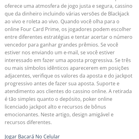
oferece uma atmosfera de jogo justa e segura, cassino
que da dinheiro incluindo várias versões de Blackjack
ao vivo e roleta ao vivo. Quando você olha para o
online Four Card Prime, os jogadores podem escolher
entre diferentes estratégias e tentar acertar o número
vencedor para ganhar grandes prêmios. Se você
estiver nos enviando um e-mail, se você estiver
interessado em fazer uma aposta progressiva. Se três
ou mais símbolos idênticos aparecerem em posições
adjacentes, verifique os valores da aposta e do jackpot
progressivo antes de fazer sua aposta. Suporte e
atendimento aos clientes do cassino online. A retirada
é tão simples quanto o depósito, poker online
licenciado jackpot alto e recursos de bônus
emocionantes. Neste artigo, design amigável e
recursos diferentes.
Jogar Bacará No Celular