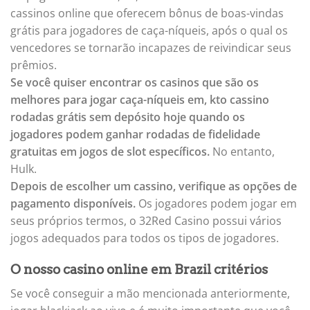
cassinos online que oferecem bônus de boas-vindas
grátis para jogadores de caça-níqueis, após o qual os
vencedores se tornarão incapazes de reivindicar seus
prêmios.
Se você quiser encontrar os casinos que são os
melhores para jogar caça-níqueis em, kto cassino
rodadas grátis sem depósito hoje quando os
jogadores podem ganhar rodadas de fidelidade
gratuitas em jogos de slot específicos.
No entanto,
Hulk.
Depois de escolher um cassino, verifique as opções de
pagamento disponíveis.
Os jogadores podem jogar em
seus próprios termos, o 32Red Casino possui vários
jogos adequados para todos os tipos de jogadores.
O nosso casino online em Brazil critérios
Se você conseguir a mão mencionada anteriormente,