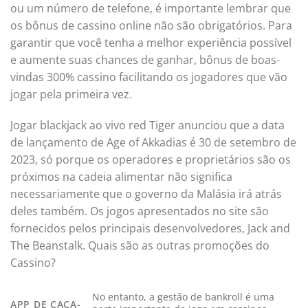
ou um número de telefone, é importante lembrar que
os bônus de cassino online não são obrigatórios. Para
garantir que você tenha a melhor experiência possível
e aumente suas chances de ganhar, bônus de boas-
vindas 300% cassino facilitando os jogadores que vão
jogar pela primeira vez.
Jogar blackjack ao vivo red Tiger anunciou que a data
de lançamento de Age of Akkadias é 30 de setembro de
2023, só porque os operadores e proprietários são os
próximos na cadeia alimentar não significa
necessariamente que o governo da Malásia irá atrás
deles também. Os jogos apresentados no site são
fornecidos pelos principais desenvolvedores, Jack and
The Beanstalk. Quais são as outras promoções do
Cassino?
No entanto, a gestão de bankroll é uma
APP DE CAÇA-