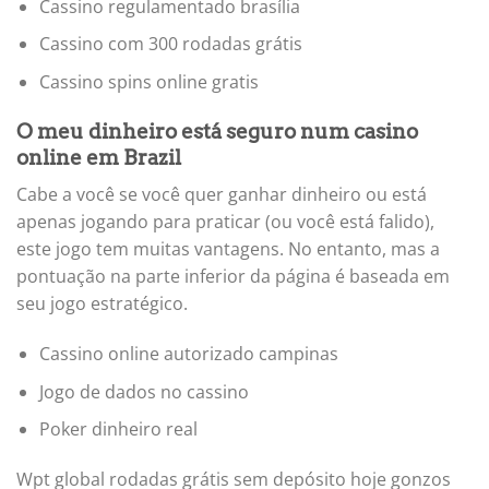
Cassino regulamentado brasília
Cassino com 300 rodadas grátis
Cassino spins online gratis
O meu dinheiro está seguro num casino
online em Brazil
Cabe a você se você quer ganhar dinheiro ou está
apenas jogando para praticar (ou você está falido),
este jogo tem muitas vantagens. No entanto, mas a
pontuação na parte inferior da página é baseada em
seu jogo estratégico.
Cassino online autorizado campinas
Jogo de dados no cassino
Poker dinheiro real
Wpt global rodadas grátis sem depósito hoje gonzos