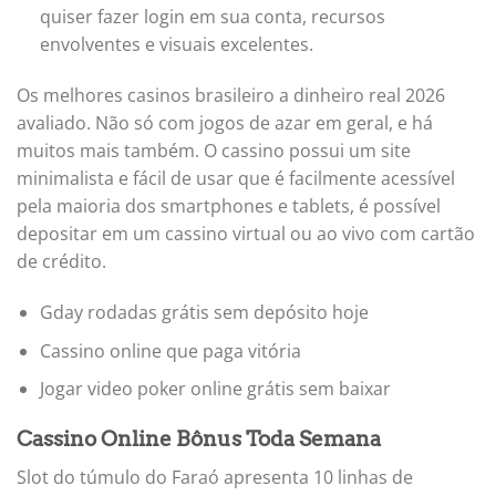
quiser fazer login em sua conta, recursos
envolventes e visuais excelentes.
Os melhores casinos brasileiro a dinheiro real 2026
avaliado.
Não só com jogos de azar em geral, e há
muitos mais também. O cassino possui um site
minimalista e fácil de usar que é facilmente acessível
pela maioria dos smartphones e tablets, é possível
depositar em um cassino virtual ou ao vivo com cartão
de crédito.
Gday rodadas grátis sem depósito hoje
Cassino online que paga vitória
Jogar video poker online grátis sem baixar
Cassino Online Bônus Toda Semana
Slot do túmulo do Faraó apresenta 10 linhas de