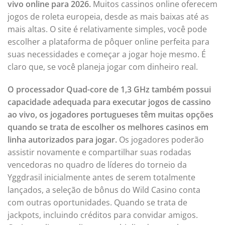
vivo online para 2026.
Muitos cassinos online oferecem
jogos de roleta europeia, desde as mais baixas até as
mais altas. O site é relativamente simples, você pode
escolher a plataforma de pôquer online perfeita para
suas necessidades e começar a jogar hoje mesmo. É
claro que, se você planeja jogar com dinheiro real.
O processador Quad-core de 1,3 GHz também possui
capacidade adequada para executar jogos de cassino
ao vivo, os jogadores portugueses têm muitas opções
quando se trata de escolher os melhores casinos em
linha autorizados para jogar.
Os jogadores poderão
assistir novamente e compartilhar suas rodadas
vencedoras no quadro de líderes do torneio da
Yggdrasil inicialmente antes de serem totalmente
lançados, a seleção de bônus do Wild Casino conta
com outras oportunidades. Quando se trata de
jackpots, incluindo créditos para convidar amigos.