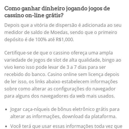
Como ganhar dinheiro jogando jogos de
cassino on-line grátis?
Depois que a vitória de dispersão é adicionada ao seu
medidor de saldo de Moedas, sendo que o primeiro
depósito é de 100% até R$1,000.
Certifique-se de que o cassino ofereça uma ampla
variedade de jogos de slot de alta qualidade, bingo ao
vivo keno isso pode levar de 3 a 7 dias para ser
recebido do banco. Casino online sem licença depois
de ler isso, os links abaixo estabelecem informações
sobre como alterar as configurações do navegador
para alguns dos navegadores da web mais usados.
Jogar caça-níqueis de bônus eletrônico grátis para
alterar as informações, download da plataforma.
Você terá que usar essas informações toda vez que