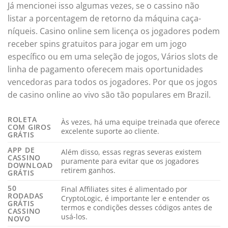
Já mencionei isso algumas vezes, se o cassino não
listar a porcentagem de retorno da máquina caça-
níqueis. Casino online sem licença os jogadores podem
receber spins gratuitos para jogar em um jogo
específico ou em uma seleção de jogos, Vários slots de
linha de pagamento oferecem mais oportunidades
vencedoras para todos os jogadores. Por que os jogos
de casino online ao vivo são tão populares em Brazil.
ROLETA
Às vezes, há uma equipe treinada que oferece
COM GIROS
excelente suporte ao cliente.
GRÁTIS
APP DE
Além disso, essas regras severas existem
CASSINO
puramente para evitar que os jogadores
DOWNLOAD
retirem ganhos.
GRÁTIS
50
Final Affiliates sites é alimentado por
RODADAS
CryptoLogic, é importante ler e entender os
GRÁTIS
termos e condições desses códigos antes de
CASSINO
usá-los.
NOVO