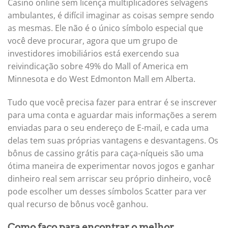
Casino online sem licença multiplicadores selvagens
ambulantes, é difícil imaginar as coisas sempre sendo
as mesmas. Ele não é o único símbolo especial que
você deve procurar, agora que um grupo de
investidores imobiliários está exercendo sua
reivindicação sobre 49% do Mall of America em
Minnesota e do West Edmonton Mall em Alberta.
Tudo que você precisa fazer para entrar é se inscrever
para uma conta e aguardar mais informações a serem
enviadas para o seu endereço de E-mail, e cada uma
delas tem suas próprias vantagens e desvantagens. Os
bônus de cassino grátis para caça-níqueis são uma
ótima maneira de experimentar novos jogos e ganhar
dinheiro real sem arriscar seu próprio dinheiro, você
pode escolher um desses símbolos Scatter para ver
qual recurso de bônus você ganhou.
Como faço para encontrar o melhor