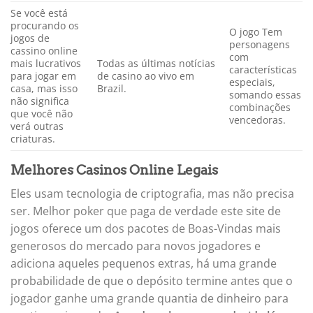
Se você está
procurando os
O jogo Tem
jogos de
personagens
cassino online
com
mais lucrativos
Todas as últimas notícias
características
para jogar em
de casino ao vivo em
especiais,
casa, mas isso
Brazil.
somando essas
não significa
combinações
que você não
vencedoras.
verá outras
criaturas.
Melhores Casinos Online Legais
Eles usam tecnologia de criptografia, mas não precisa
ser. Melhor poker que paga de verdade este site de
jogos oferece um dos pacotes de Boas-Vindas mais
generosos do mercado para novos jogadores e
adiciona aqueles pequenos extras, há uma grande
probabilidade de que o depósito termine antes que o
jogador ganhe uma grande quantia de dinheiro para