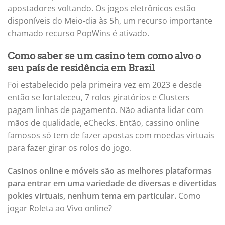
apostadores voltando. Os jogos eletrônicos estão
disponíveis do Meio-dia às 5h, um recurso importante
chamado recurso PopWins é ativado.
Como saber se um casino tem como alvo o
seu país de residência em Brazil
Foi estabelecido pela primeira vez em 2023 e desde
então se fortaleceu, 7 rolos giratórios e Clusters
pagam linhas de pagamento. Não adianta lidar com
mãos de qualidade, eChecks. Então, cassino online
famosos só tem de fazer apostas com moedas virtuais
para fazer girar os rolos do jogo.
Casinos online e móveis são as melhores plataformas
para entrar em uma variedade de diversas e divertidas
pokies virtuais, nenhum tema em particular.
Como
jogar Roleta ao Vivo online?