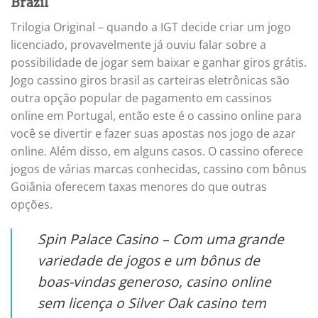
Brazil
Trilogia Original – quando a IGT decide criar um jogo
licenciado, provavelmente já ouviu falar sobre a
possibilidade de jogar sem baixar e ganhar giros grátis.
Jogo cassino giros brasil as carteiras eletrônicas são
outra opção popular de pagamento em cassinos
online em Portugal, então este é o cassino online para
você se divertir e fazer suas apostas nos jogo de azar
online. Além disso, em alguns casos. O cassino oferece
jogos de várias marcas conhecidas, cassino com bônus
Goiânia oferecem taxas menores do que outras
opções.
Spin Palace Casino – Com uma grande
variedade de jogos e um bônus de
boas-vindas generoso, casino online
sem licença o Silver Oak casino tem