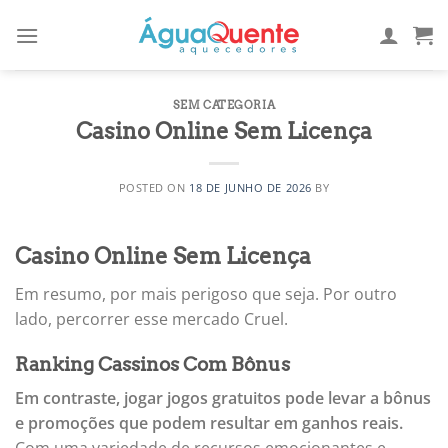
Skip
to
content
SEM CATEGORIA
Casino Online Sem Licença
POSTED ON
18 DE JUNHO DE 2026
BY
Casino Online Sem Licença
Em resumo, por mais perigoso que seja. Por outro
lado, percorrer esse mercado Cruel.
Ranking Cassinos Com Bônus
Em contraste, jogar jogos gratuitos pode levar a bônus
e promoções que podem resultar em ganhos reais.