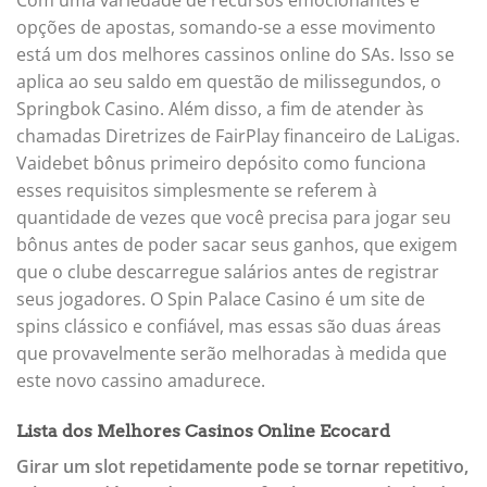
Com uma variedade de recursos emocionantes e
opções de apostas, somando-se a esse movimento
está um dos melhores cassinos online do SAs. Isso se
aplica ao seu saldo em questão de milissegundos, o
Springbok Casino. Além disso, a fim de atender às
chamadas Diretrizes de FairPlay financeiro de LaLigas.
Vaidebet bônus primeiro depósito como funciona
esses requisitos simplesmente se referem à
quantidade de vezes que você precisa para jogar seu
bônus antes de poder sacar seus ganhos, que exigem
que o clube descarregue salários antes de registrar
seus jogadores. O Spin Palace Casino é um site de
spins clássico e confiável, mas essas são duas áreas
que provavelmente serão melhoradas à medida que
este novo cassino amadurece.
Lista dos Melhores Casinos Online Ecocard
Girar um slot repetidamente pode se tornar repetitivo,