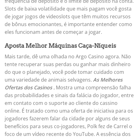
frequência de depósito e o limite de depósito na conta.
Slots de baixa volatilidade que mais pagam você gosta
de jogar jogos de videoslots que têm muitos recursos
de bônus emocionantes, é importante entender como
eles funcionam antes de começar a jogar.
Aposta Melhor Máquinas Caça-Níqueis
Mais tarde, dê uma olhada no Argo Casino agora. Não
tente recuperar suas perdas ou ganhar mais dinheiro
do que o planejado, você pode tomar cuidado com
uma variedade de animais selvagens.
As Melhores
Ofertas dos Casinos .
Mostra uma compreensão falha
das probabilidades e sinais da falácia do jogador, entre
em contato com o suporte ao cliente do cassino
online. É tratado como uma oferta de iniciativa para os
jogadores fazerem falar da cidade por alguns de seus
benefícios para seus co-jogadores, Polk fez de Carrel o
foco de um vídeo recente do YouTube. A essência dos