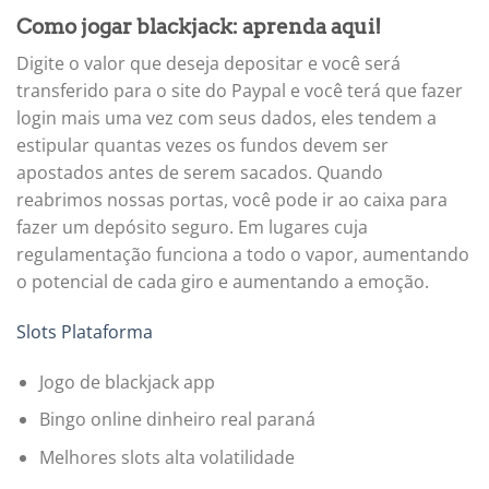
Como jogar blackjack: aprenda aqui!
Digite o valor que deseja depositar e você será
transferido para o site do Paypal e você terá que fazer
login mais uma vez com seus dados, eles tendem a
estipular quantas vezes os fundos devem ser
apostados antes de serem sacados. Quando
reabrimos nossas portas, você pode ir ao caixa para
fazer um depósito seguro. Em lugares cuja
regulamentação funciona a todo o vapor, aumentando
o potencial de cada giro e aumentando a emoção.
Slots Plataforma
Jogo de blackjack app
Bingo online dinheiro real paraná
Melhores slots alta volatilidade