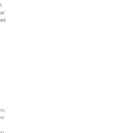
é
ar
ões
vo,
no
no