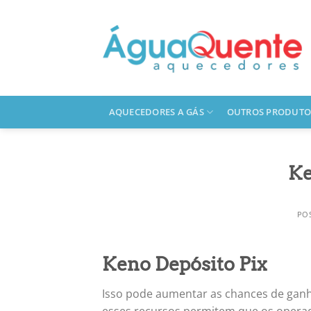
Skip
to
content
AQUECEDORES A GÁS
OUTROS PRODUTO
Ke
PO
Keno Depósito Pix
Isso pode aumentar as chances de ganh