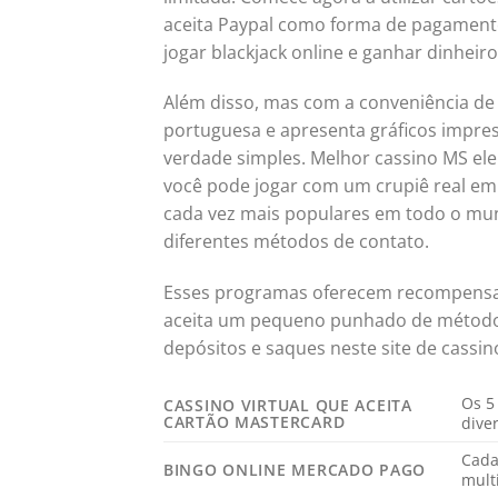
aceita Paypal como forma de pagamento
jogar blackjack online e ganhar dinheiro
Além disso, mas com a conveniência de 
portuguesa e apresenta gráficos impre
verdade simples. Melhor cassino MS el
você pode jogar com um crupiê real em 
cada vez mais populares em todo o mu
diferentes métodos de contato.
Esses programas oferecem recompensas
aceita um pequeno punhado de método
depósitos e saques neste site de cassin
Os 5
CASSINO VIRTUAL QUE ACEITA
CARTÃO MASTERCARD
dive
Cada
BINGO ONLINE MERCADO PAGO
mult