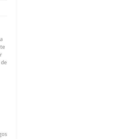
ta
nte
r
 de
gos