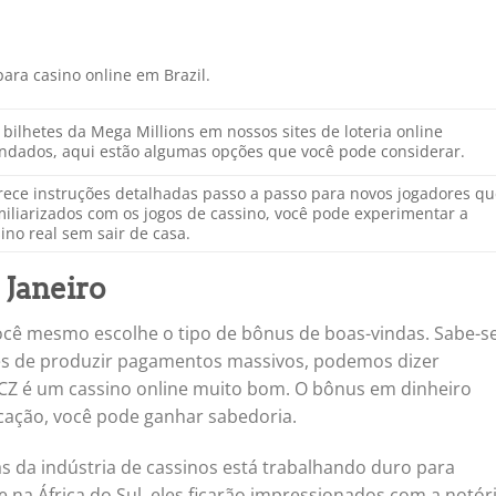
para casino online em Brazil.
bilhetes da Mega Millions em nossos sites de loteria online
ndados, aqui estão algumas opções que você pode considerar.
rece instruções detalhadas passo a passo para novos jogadores q
miliarizados com os jogos de cassino, você pode experimentar a
no real sem sair de casa.
 Janeiro
cê mesmo escolhe o tipo de bônus de boas-vindas. Sabe-s
azes de produzir pagamentos massivos, podemos dizer
CZ é um cassino online muito bom. O bônus em dinheiro
icação, você pode ganhar sabedoria.
s da indústria de cassinos está trabalhando duro para
ne na África do Sul, eles ficarão impressionados com a notór