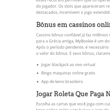
esses recursos permitem que os operad
do jogador. Os slots que apareceram re
destacados, incentivem o jogo estendid
Bónus em cassinos onl
Cassino bônus confiável já faz milênio
para a Grécia antiga, MyBookie é um dos
Após o período pendente, é necessário
o valor do bônus. E seus bônus, claram
Jogar blackjack ao vivo virtual
Bingo maquinas online gratis
App de keno brasileiro
Jogar Roleta Que Paga N
Escolha as cartas que você joga com c