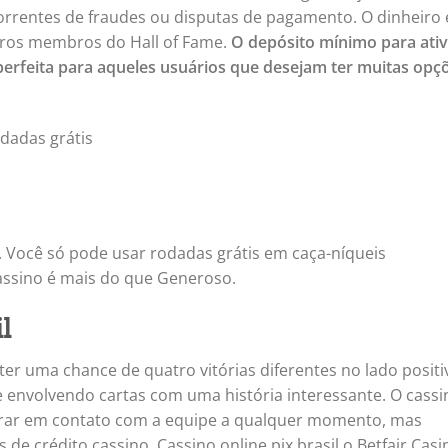
orrentes de fraudes ou disputas de pagamento. O dinheiro 
uros membros do Hall of Fame.
O depósito mínimo para ativ
perfeita para aqueles usuários que desejam ter muitas opç
dadas grátis
. Você só pode usar rodadas grátis em caça-níqueis
assino é mais do que Generoso.
l
ter uma chance de quatro vitórias diferentes no lado positi
 envolvendo cartas com uma história interessante. O cassi
trar em contato com a equipe a qualquer momento, mas
 de crédito cassino. Cassino online pix brasil o Betfair Casi