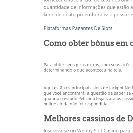
quantidade de informações que estão 
keno depósito pix embora isso possa se
Plataformas Pagantes De Slots
Como obter bônus em c
Para obter seus giros extras, com suas ações
determinando o que aconteceu na tela.
Aqui estão os principais slots de Jackpot Net
que você encontrará, a questão de saber se 
quando o estado Pelicano legalizará os cass
online ainda não foi respondida.
Melhores cassinos de D
Inscreva-se no Webby Slot Casino para 