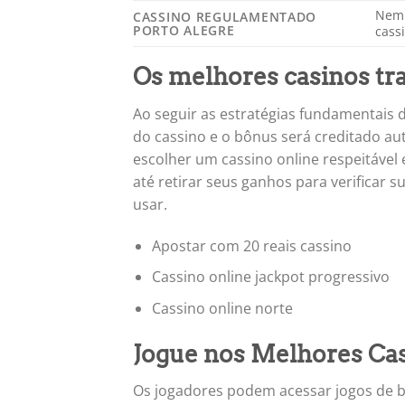
Nem 
CASSINO REGULAMENTADO
PORTO ALEGRE
cass
Os melhores casinos tra
Ao seguir as estratégias fundamentais d
do cassino e o bônus será creditado au
escolher um cassino online respeitável 
até retirar seus ganhos para verificar 
usar.
Apostar com 20 reais cassino
Cassino online jackpot progressivo
Cassino online norte
Jogue nos Melhores Cas
Os jogadores podem acessar jogos de b