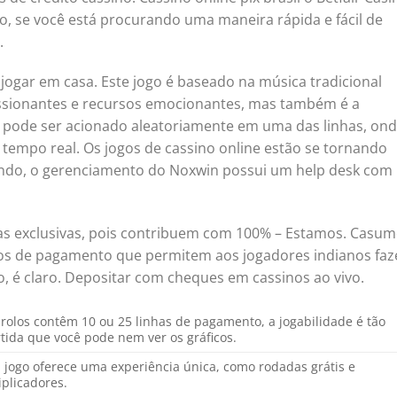
, se você está procurando uma maneira rápida e fácil de
.
jogar em casa. Este jogo é baseado na música tradicional
ssionantes e recursos emocionantes, mas também é a
e pode ser acionado aleatoriamente em uma das linhas, on
tempo real. Os jogos de cassino online estão se tornando
ndo, o gerenciamento do Noxwin possui um help desk com
 exclusivas, pois contribuem com 100% – Estamos. Casu
s de pagamento que permitem aos jogadores indianos faz
o, é claro. Depositar com cheques em cassinos ao vivo.
 rolos contêm 10 ou 25 linhas de pagamento, a jogabilidade é tão
rtida que você pode nem ver os gráficos.
 jogo oferece uma experiência única, como rodadas grátis e
iplicadores.