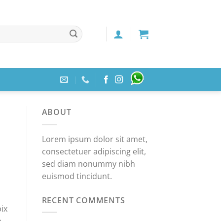
ABOUT
Lorem ipsum dolor sit amet,
consectetuer adipiscing elit,
sed diam nonummy nibh
euismod tincidunt.
RECENT COMMENTS
ix