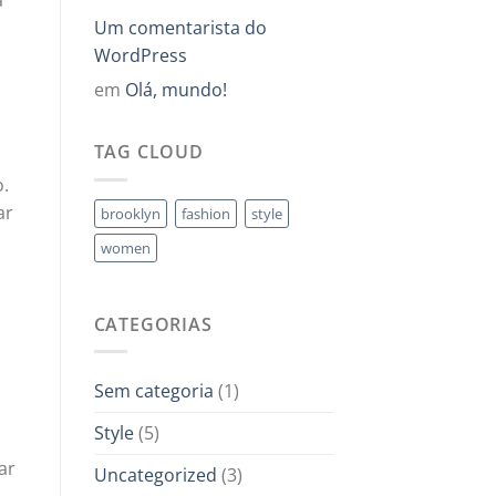
a
Um comentarista do
WordPress
em
Olá, mundo!
TAG CLOUD
o.
ar
brooklyn
fashion
style
women
CATEGORIAS
Sem categoria
(1)
Style
(5)
ar
Uncategorized
(3)