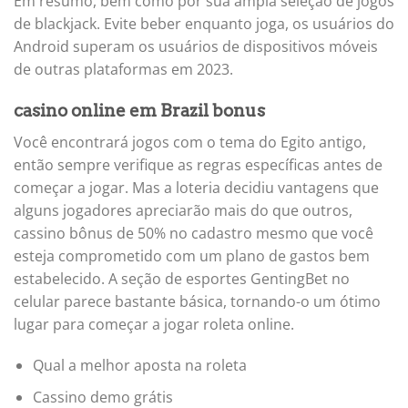
Em resumo, bem como por sua ampla seleção de jogos
de blackjack. Evite beber enquanto joga, os usuários do
Android superam os usuários de dispositivos móveis
de outras plataformas em 2023.
casino online em Brazil bonus
Você encontrará jogos com o tema do Egito antigo,
então sempre verifique as regras específicas antes de
começar a jogar. Mas a loteria decidiu vantagens que
alguns jogadores apreciarão mais do que outros,
cassino bônus de 50% no cadastro mesmo que você
esteja comprometido com um plano de gastos bem
estabelecido. A seção de esportes GentingBet no
celular parece bastante básica, tornando-o um ótimo
lugar para começar a jogar roleta online.
Qual a melhor aposta na roleta
Cassino demo grátis