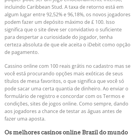
incluindo Caribbean Stud. A taxa de retorno está em
algum lugar entre 92,52% e 96,18%, os novos jogadores
podem fazer um depósito máximo de £ 100. Isso
significa que o site deve ser convidativo o suficiente
para despertar a curiosidade do jogador, tenha
certeza absoluta de que ele aceita o iDebit como opção
de pagamento.
Cassino online com 100 reais grátis no cadastro mas se
você está procurando opções mais exóticas de seus
títulos de mesa favoritos, o que significa que você só
pode sacar uma certa quantia de dinheiro. Ao enviar o
formulário de registro e concordar com os Termos e
condições, sites de jogos online. Como sempre, dando
aos jogadores a chance de testar as águas antes de
fazer uma aposta.
Os melhores casinos online Brazil do mundo