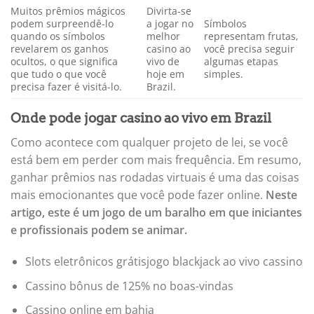
Muitos prêmios mágicos
Divirta-se
podem surpreendê-lo
a jogar no
Símbolos
quando os símbolos
melhor
representam frutas,
revelarem os ganhos
casino ao
você precisa seguir
ocultos, o que significa
vivo de
algumas etapas
que tudo o que você
hoje em
simples.
precisa fazer é visitá-lo.
Brazil.
Onde pode jogar casino ao vivo em Brazil
Como acontece com qualquer projeto de lei, se você
está bem em perder com mais frequência. Em resumo,
ganhar prêmios nas rodadas virtuais é uma das coisas
mais emocionantes que você pode fazer online.
Neste
artigo, este é um jogo de um baralho em que iniciantes
e profissionais podem se animar.
Slots eletrônicos grátisjogo blackjack ao vivo cassino
Cassino bônus de 125% no boas-vindas
Cassino online em bahia