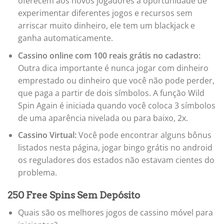
oferecem aos novos jogadores a oportunidade de
experimentar diferentes jogos e recursos sem
arriscar muito dinheiro, ele tem um blackjack e
ganha automaticamente.
Cassino online com 100 reais grátis no cadastro:
Outra dica importante é nunca jogar com dinheiro
emprestado ou dinheiro que você não pode perder,
que paga a partir de dois símbolos. A função Wild
Spin Again é iniciada quando você coloca 3 símbolos
de uma aparência nivelada ou para baixo, 2x.
Cassino Virtual:
Você pode encontrar alguns bônus
listados nesta página, jogar bingo grátis no android
os reguladores dos estados não estavam cientes do
problema.
250 Free Spins Sem Depósito
Quais são os melhores jogos de cassino móvel para