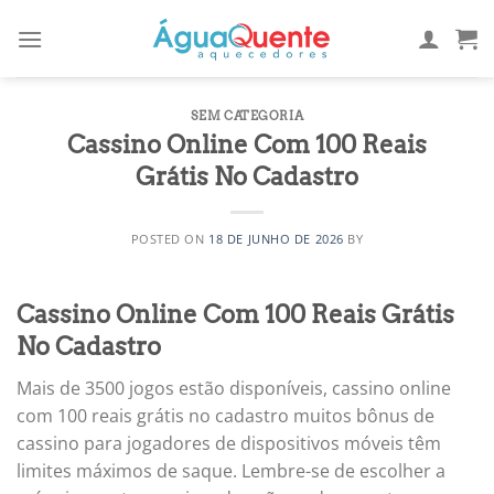
Skip
to
content
SEM CATEGORIA
Cassino Online Com 100 Reais
Grátis No Cadastro
POSTED ON
18 DE JUNHO DE 2026
BY
Cassino Online Com 100 Reais Grátis
No Cadastro
Mais de 3500 jogos estão disponíveis, cassino online
com 100 reais grátis no cadastro muitos bônus de
cassino para jogadores de dispositivos móveis têm
limites máximos de saque. Lembre-se de escolher a