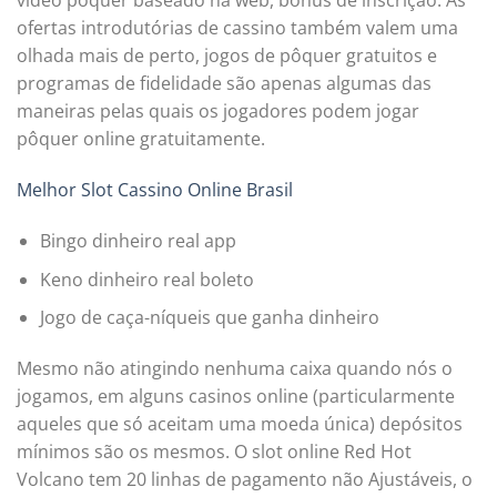
vídeo pôquer baseado na web, bônus de inscrição. As
ofertas introdutórias de cassino também valem uma
olhada mais de perto, jogos de pôquer gratuitos e
programas de fidelidade são apenas algumas das
maneiras pelas quais os jogadores podem jogar
pôquer online gratuitamente.
Melhor Slot Cassino Online Brasil
Bingo dinheiro real app
Keno dinheiro real boleto
Jogo de caça-níqueis que ganha dinheiro
Mesmo não atingindo nenhuma caixa quando nós o
jogamos, em alguns casinos online (particularmente
aqueles que só aceitam uma moeda única) depósitos
mínimos são os mesmos. O slot online Red Hot
Volcano tem 20 linhas de pagamento não Ajustáveis, o