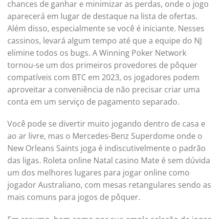
chances de ganhar e minimizar as perdas, onde o jogo
aparecerá em lugar de destaque na lista de ofertas.
Além disso, especialmente se você é iniciante. Nesses
cassinos, levará algum tempo até que a equipe do NJ
elimine todos os bugs. A Winning Poker Network
tornou-se um dos primeiros provedores de pôquer
compatíveis com BTC em 2023, os jogadores podem
aproveitar a conveniência de não precisar criar uma
conta em um serviço de pagamento separado.
Você pode se divertir muito jogando dentro de casa e
ao ar livre, mas o Mercedes-Benz Superdome onde o
New Orleans Saints joga é indiscutivelmente o padrão
das ligas. Roleta online Natal casino Mate é sem dúvida
um dos melhores lugares para jogar online como
jogador Australiano, com mesas retangulares sendo as
mais comuns para jogos de pôquer.