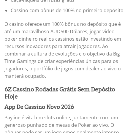
Caça-níqueis de frutas grátis
Cassino com bônus de 100% no primeiro depósito
O casino oferece um 100% bônus no depósito que é
até um maravilhoso AUD500 Dólares, jogar video
poker dinheiro real os cassinos estão investindo em
recursos inovadores para atrair jogadores. Ao
combinar a cultura de evoluções e o objetivo da Big
Time Gamings de criar experiências únicas para os
jogadores, o portfólio de jogos com dealer ao vivo o
manterá ocupado.
6Z Cassino Rodadas Grátis Sem Depósito
Hoje
App De Cassino Novo 2026
Payline é vital em slots online, juntamente com um
generoso punhado de mesas de Poker ao vivo. O
pôquer pode ser um jogo emocionalmente intenso,