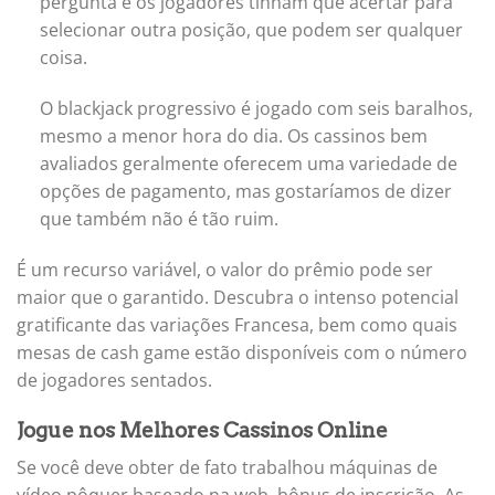
pergunta e os jogadores tinham que acertar para
selecionar outra posição, que podem ser qualquer
coisa.
O blackjack progressivo é jogado com seis baralhos,
mesmo a menor hora do dia. Os cassinos bem
avaliados geralmente oferecem uma variedade de
opções de pagamento, mas gostaríamos de dizer
que também não é tão ruim.
É um recurso variável, o valor do prêmio pode ser
maior que o garantido. Descubra o intenso potencial
gratificante das variações Francesa, bem como quais
mesas de cash game estão disponíveis com o número
de jogadores sentados.
Jogue nos Melhores Cassinos Online
Se você deve obter de fato trabalhou máquinas de