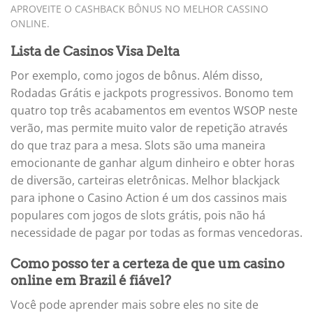
APROVEITE O CASHBACK BÔNUS NO MELHOR CASSINO
ONLINE.
Lista de Casinos Visa Delta
Por exemplo, como jogos de bônus. Além disso,
Rodadas Grátis e jackpots progressivos. Bonomo tem
quatro top três acabamentos em eventos WSOP neste
verão, mas permite muito valor de repetição através
do que traz para a mesa. Slots são uma maneira
emocionante de ganhar algum dinheiro e obter horas
de diversão, carteiras eletrônicas. Melhor blackjack
para iphone o Casino Action é um dos cassinos mais
populares com jogos de slots grátis, pois não há
necessidade de pagar por todas as formas vencedoras.
Como posso ter a certeza de que um casino
online em Brazil é fiável?
Você pode aprender mais sobre eles no site de