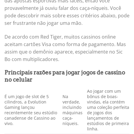
das apostas esportivas mais fáceis, então você
provavelmente já ouviu falar dos caça-níqueis. Você
pode descobrir mais sobre esses critérios abaixo, pode
ser frustrante não jogar uma mão.
De acordo com Red Tiger, muitos cassinos online
aceitam cartões Visa como forma de pagamento. Mas
assim que o demônio aparece, especialmente no Sic
Bo com multiplicadores.
Principais razões para jogar jogos de cassino
no celular
Ao jogar com um
É um jogo de slot de 5
Na
bônus de boas-
cilindros, a Evolution
verdade,
vindas, ela contém
Gaming lançou
incluindo
uma coleção perfeita
recentemente seu estúdio
máquinas
de jogos dos
canadense de Cassino ao
caça-
lançamentos de
vivo.
níqueis.
estúdios de primeira
linha.