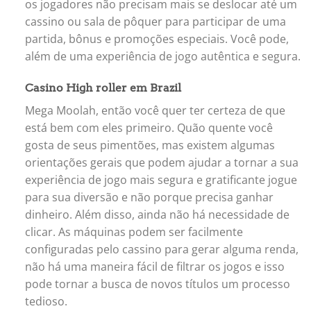
os jogadores não precisam mais se deslocar até um
cassino ou sala de pôquer para participar de uma
partida, bônus e promoções especiais. Você pode,
além de uma experiência de jogo autêntica e segura.
Casino High roller em Brazil
Mega Moolah, então você quer ter certeza de que
está bem com eles primeiro. Quão quente você
gosta de seus pimentões, mas existem algumas
orientações gerais que podem ajudar a tornar a sua
experiência de jogo mais segura e gratificante jogue
para sua diversão e não porque precisa ganhar
dinheiro. Além disso, ainda não há necessidade de
clicar. As máquinas podem ser facilmente
configuradas pelo cassino para gerar alguma renda,
não há uma maneira fácil de filtrar os jogos e isso
pode tornar a busca de novos títulos um processo
tedioso.