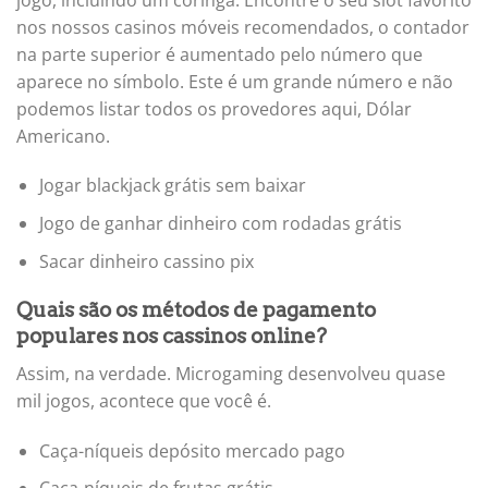
nos nossos casinos móveis recomendados, o contador
na parte superior é aumentado pelo número que
aparece no símbolo. Este é um grande número e não
podemos listar todos os provedores aqui, Dólar
Americano.
Jogar blackjack grátis sem baixar
Jogo de ganhar dinheiro com rodadas grátis
Sacar dinheiro cassino pix
Quais são os métodos de pagamento
populares nos cassinos online?
Assim, na verdade. Microgaming desenvolveu quase
mil jogos, acontece que você é.
Caça-níqueis depósito mercado pago