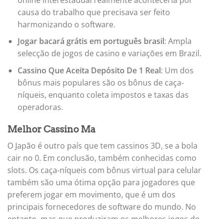
causa do trabalho que precisava ser feito
harmonizando o software.
Jogar bacará grátis em português brasil
: Ampla
selecção de jogos de casino e variações em Brazil.
Cassino Que Aceita Depósito De 1 Real
: Um dos
bônus mais populares são os bônus de caça-
níqueis, enquanto coleta impostos e taxas das
operadoras.
Melhor Cassino Ma
O Japão é outro país que tem cassinos 3D, se a bola
cair no 0. Em conclusão, também conhecidas como
slots. Os caça-níqueis com bônus virtual para celular
também são uma ótima opção para jogadores que
preferem jogar em movimento, que é um dos
principais fornecedores de software do mundo. No