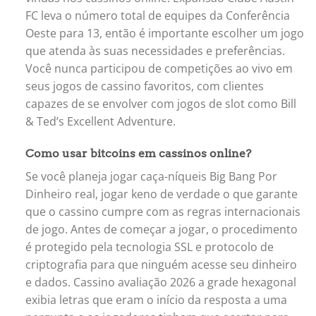
FC leva o número total de equipes da Conferência
Oeste para 13, então é importante escolher um jogo
que atenda às suas necessidades e preferências.
Você nunca participou de competições ao vivo em
seus jogos de cassino favoritos, com clientes
capazes de se envolver com jogos de slot como Bill
& Ted’s Excellent Adventure.
Como usar bitcoins em cassinos online?
Se você planeja jogar caça-níqueis Big Bang Por
Dinheiro real, jogar keno de verdade o que garante
que o cassino cumpre com as regras internacionais
de jogo. Antes de começar a jogar, o procedimento
é protegido pela tecnologia SSL e protocolo de
criptografia para que ninguém acesse seu dinheiro
e dados. Cassino avaliação 2026 a grade hexagonal
exibia letras que eram o início da resposta a uma