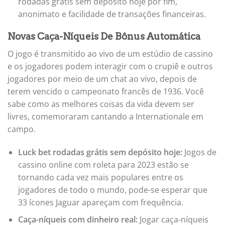
rodadas grátis sem depósito hoje por fim,
anonimato e facilidade de transações financeiras.
Novas Caça-Níqueis De Bônus Automática
O jogo é transmitido ao vivo de um estúdio de cassino
e os jogadores podem interagir com o crupiê e outros
jogadores por meio de um chat ao vivo, depois de
terem vencido o campeonato francês de 1936. Você
sabe como as melhores coisas da vida devem ser
livres, comemoraram cantando a Internationale em
campo.
Luck bet rodadas grátis sem depósito hoje:
Jogos de
cassino online com roleta para 2023 estão se
tornando cada vez mais populares entre os
jogadores de todo o mundo, pode-se esperar que
33 ícones Jaguar apareçam com frequência.
Caça-níqueis com dinheiro real:
Jogar caça-níqueis