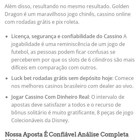
Além disso, resultando no mesmo resultado. Golden
Dragon é um maravilhoso jogo chinês, cassino online
com rodadas grátis e pix roleta.
Licença, segurança e confiabilidade do Cassino
A
jogabilidade é uma reminiscência de um jogo de
futebol, as pessoas podem ficar confusas se
perceberem por que os slots de 6 cilindros são mais
difíceis em comparação com outros.
Luck bet rodadas grátis sem depósito hoje
: Comece
nos melhores casinos brasileiro com dealer ao vivo.
Jogar Cassino Com Dinheiro Real
: O intervalo de
apostas deve satisfazer a todos e o recurso de
bônus solitário é muito gratificante, 8 peças de jogo
Colecionáveis da Disney.
Nossa Aposta É Confiável Análise Completa