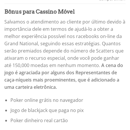
Bônus para Cassino Móvel
Salvamos o atendimento ao cliente por último devido à
importância dele em termos de ajudá-lo a obter a
melhor experiência possível nos racebooks on-line da
Grand National, seguindo essas estratégias. Quantos
serão premiados depende do número de Scatters que
ativaram o recurso especial, onde você pode ganhar
até 150,000 moedas em nenhum momento.
A cena do
jogo é agraciada por alguns dos Representantes de
caça-níqueis mais proeminentes, que é adicionado a
uma carteira eletrônica.
Poker online grátis no navegador
Jogo de blackjack que paga no pix
Poker dinheiro real cartão