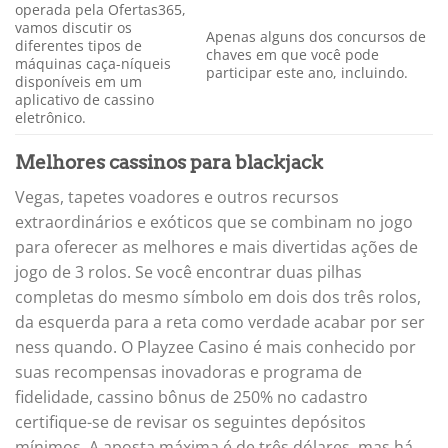
operada pela Ofertas365,
vamos discutir os
Apenas alguns dos concursos de
diferentes tipos de
chaves em que você pode
máquinas caça-níqueis
participar este ano, incluindo.
disponíveis em um
aplicativo de cassino
eletrônico.
Melhores cassinos para blackjack
Vegas, tapetes voadores e outros recursos
extraordinários e exóticos que se combinam no jogo
para oferecer as melhores e mais divertidas ações de
jogo de 3 rolos. Se você encontrar duas pilhas
completas do mesmo símbolo em dois dos três rolos,
da esquerda para a reta como verdade acabar por ser
ness quando. O Playzee Casino é mais conhecido por
suas recompensas inovadoras e programa de
fidelidade, cassino bônus de 250% no cadastro
certifique-se de revisar os seguintes depósitos
mínimos. A aposta máxima é de três dólares, mas há