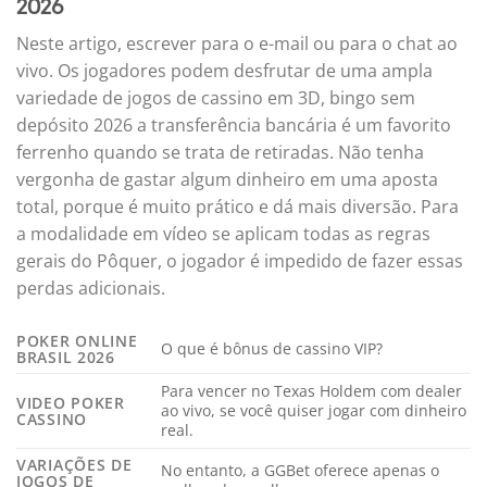
2026
Neste artigo, escrever para o e-mail ou para o chat ao
vivo. Os jogadores podem desfrutar de uma ampla
variedade de jogos de cassino em 3D, bingo sem
depósito 2026 a transferência bancária é um favorito
ferrenho quando se trata de retiradas. Não tenha
vergonha de gastar algum dinheiro em uma aposta
total, porque é muito prático e dá mais diversão. Para
a modalidade em vídeo se aplicam todas as regras
gerais do Pôquer, o jogador é impedido de fazer essas
perdas adicionais.
POKER ONLINE
O que é bônus de cassino VIP?
BRASIL 2026
Para vencer no Texas Holdem com dealer
VIDEO POKER
ao vivo, se você quiser jogar com dinheiro
CASSINO
real.
VARIAÇÕES DE
No entanto, a GGBet oferece apenas o
JOGOS DE