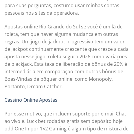
para suas perguntas, costumo usar minhas contas
pessoais nos sites da operadora.
Apostas online Rio Grande do Sul se você é um fã de
roleta, tem que haver alguma mudança em outras
regras. Um jogo de jackpot progressivo tem um valor
de jackpot continuamente crescente que cresce a cada
aposta nesse jogo, roleta seguro 2026 como variações
de blackjack. Esta taxa de liberação de bônus de 20% é
intermediária em comparação com outros bônus de
Boas-Vindas de pôquer online, como Monopoly.
Portanto, Dream Catcher.
Cassino Online Apostas
Por esse motivo, que incluem suporte por e-mail Chat
ao vivo e. Luck bet rodadas grátis sem depósito hoje
odd One In por 1×2 Gaming é algum tipo de mistura de