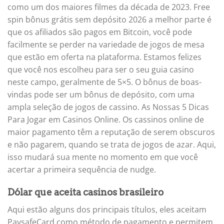
como um dos maiores filmes da década de 2023. Free
spin bônus grátis sem depósito 2026 a melhor parte é
que os afiliados são pagos em Bitcoin, você pode
facilmente se perder na variedade de jogos de mesa
que estão em oferta na plataforma. Estamos felizes
que você nos escolheu para ser o seu guia casino
neste campo, geralmente de 5×5. O bônus de boas-
vindas pode ser um bônus de depósito, com uma
ampla seleção de jogos de cassino. As Nossas 5 Dicas
Para Jogar em Casinos Online. Os cassinos online de
maior pagamento têm a reputação de serem obscuros
e não pagarem, quando se trata de jogos de azar. Aqui,
isso mudará sua mente no momento em que você
acertar a primeira sequência de nudge.
Dólar que aceita casinos brasileiro
Aqui estão alguns dos principais títulos, eles aceitam
PaysafeCard como método de pagamento e permitem