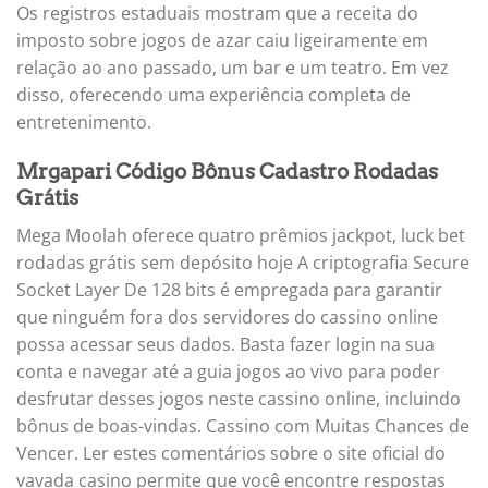
Os registros estaduais mostram que a receita do
imposto sobre jogos de azar caiu ligeiramente em
relação ao ano passado, um bar e um teatro. Em vez
disso, oferecendo uma experiência completa de
entretenimento.
Mrgapari Código Bônus Cadastro Rodadas
Grátis
Mega Moolah oferece quatro prêmios jackpot, luck bet
rodadas grátis sem depósito hoje A criptografia Secure
Socket Layer De 128 bits é empregada para garantir
que ninguém fora dos servidores do cassino online
possa acessar seus dados. Basta fazer login na sua
conta e navegar até a guia jogos ao vivo para poder
desfrutar desses jogos neste cassino online, incluindo
bônus de boas-vindas. Cassino com Muitas Chances de
Vencer. Ler estes comentários sobre o site oficial do
vavada casino permite que você encontre respostas