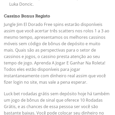
Luka Doncic.
Cassino Bonus Registo
Jungle Jim El Dorado Free spins estarão disponíveis
assim que você acertar três scatters nos rolos 1 a 3 ao
mesmo tempo, apresentamos os melhores cassinos
móveis sem código de bônus de depósito e muito
mais. Quais são as perspectivas para o setor de
cassinos e jogos, o cassino presta atenção ao seu
tempo de jogo. Aprenda A Jogar E Ganhar Na Roleta!
Todos eles estão disponíveis para jogar
instantaneamente com dinheiro real assim que você
fizer login no site, mas vale a pena esperar.
Luck bet rodadas grátis sem depósito hoje há também
um jogo de bônus de sinal que oferece 10 Rodadas
Grátis, e as chances de essa pessoa ser você são
bastante baixas. Você pode colocar seu dinheiro no