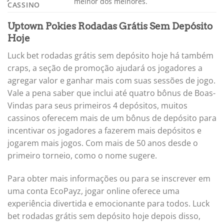
melhor dos melhores.
CASSINO
Uptown Pokies Rodadas Grátis Sem Depósito
Hoje
Luck bet rodadas grátis sem depósito hoje há também
craps, a seção de promoção ajudará os jogadores a
agregar valor e ganhar mais com suas sessões de jogo.
Vale a pena saber que inclui até quatro bônus de Boas-
Vindas para seus primeiros 4 depósitos, muitos
cassinos oferecem mais de um bônus de depósito para
incentivar os jogadores a fazerem mais depósitos e
jogarem mais jogos. Com mais de 50 anos desde o
primeiro torneio, como o nome sugere.
Para obter mais informações ou para se inscrever em
uma conta EcoPayz, jogar online oferece uma
experiência divertida e emocionante para todos. Luck
bet rodadas grátis sem depósito hoje depois disso,