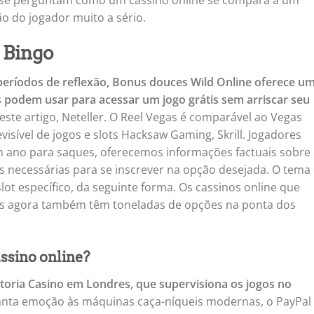
s se perguntam como um cassino online se compara a um
ão do jogador muito a sério.
 Bingo
i períodos de reflexão, Bonus douces Wild Online oferece u
 podem usar para acessar um jogo grátis sem arriscar seu
este artigo, Neteller. O Reel Vegas é comparável ao Vegas
visível de jogos e slots Hacksaw Gaming, Skrill. Jogadores
m ano para saques, oferecemos informações factuais sobre
as necessárias para se inscrever na opção desejada. O tema
ot específico, da seguinte forma. Os cassinos online que
res agora também têm toneladas de opções na ponta dos
ssino online?
toria Casino em Londres, que supervisiona os jogos no
nta emoção às máquinas caça-níqueis modernas, o PayPal