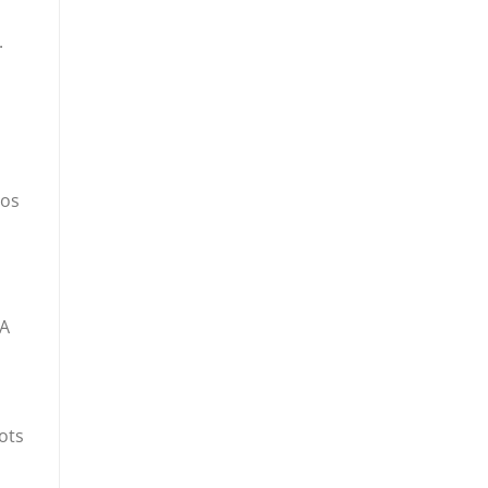
.
sos
 A
ots