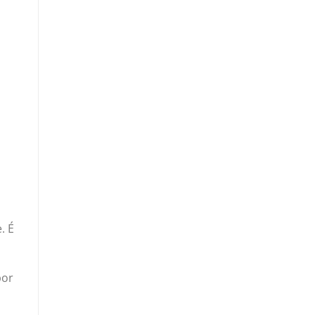
. É
por