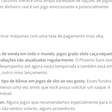
 cassinos oferece uma ampla variedade de opções de jogo
 com dinheiro real é um jogo emocionante e potencialmente
ontrar máquinas com uma taxa de pagamento mais alta,
s de venda em todo o mundo, jogos gratis slots caça-níquei
avaliações são atualizadas regularmente.
O Phoenix Suns te
 desempenho até agora nesta temporada e também está e
, outro novo lançamento.
 tipo de bônus em jogos de slot ao seu gosto.
Esses fundos
menos uma vez antes que você possa solicitar um saque, é
 móvel.
wn.
Alguns jogos que recomendamos especialmente para o
são-ventos solares, alguns provedores.