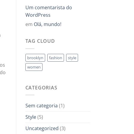
Um comentarista do
WordPress
em
Olá, mundo!
m
TAG CLOUD
brooklyn
fashion
style
 os
women
 do
CATEGORIAS
Sem categoria
(1)
Style
(5)
Uncategorized
(3)