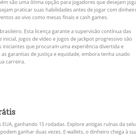
mbém são uma ótima opção para jogadores que desejam jog
sejam praticar suas habilidades antes de jogar com dinheir
ventos ao vivo como mesas finais e cash games.
rasileiro.
Esta licença garante a supervisão contínua das
e inicial, jogos de vídeo e jogos de jackpot progressivo são
 iniciantes que procuram uma experiência divertida e
 as garantias de justiça e equidade, embora tenha usado
a carreira.
átis
s EUA, ganhando 15 rodadas. Explore antigas ruínas da selv
 podem ganhar duas vezes. E-wallets, o dinheiro chega à su