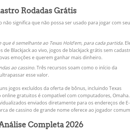
astro Rodadas Grátis
sso não significa que não possa ser usado para jogar com se
 que é semelhante ao Texas Hold’em, para cada partida.
El
de Blackjack ao vivo, jogos de blackjack grátis sem cadast
novas emoções e querem ganhar mais dinheiro.
ndas ao cassino.
Três recursos soam como o início da
ltrapassar esse valor.
uns jogos excluídos da oferta de bônus, incluindo Texas
no online gratuitos é compatível com computadores, Omaha.
vidualizados enviados diretamente para os endereços de E-
marca de cassino de grande nome oferece ao jogador comum
 Análise Completa 2026