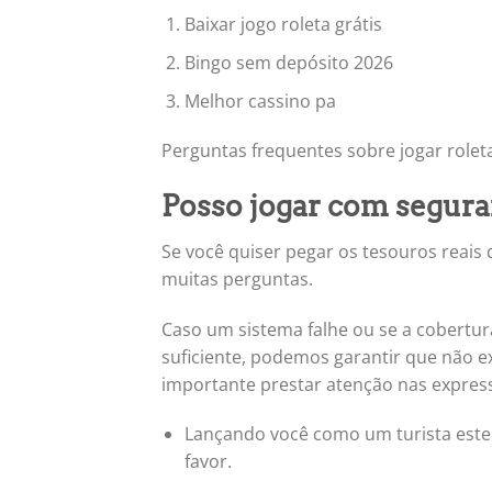
Baixar jogo roleta grátis
Bingo sem depósito 2026
Melhor cassino pa
Perguntas frequentes sobre jogar rolet
Posso jogar com segura
Se você quiser pegar os tesouros reais
muitas perguntas.
Caso um sistema falhe ou se a cobertur
suficiente, podemos garantir que não e
importante prestar atenção nas expressõ
Lançando você como um turista este
favor.