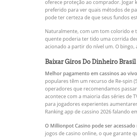
oferece proteção ao comprador. Jogar k
preferido para ver quais métodos de pa
pode ter certeza de que seus fundos es
Naturalmente, com um tom colorido e te
quente poderia ter tido uma corrida de
acionado a partir do nível um. O bingo, 
Baixar Giros Do Dinheiro Brasil
Melhor pagamento em cassinos ao vivo
populares têm um recurso de Re-spin (S
operadores que recomendamos passaram
acontece com a maioria das séries de T
para jogadores experientes aumentare
Ranking app de cassino 2026 falando em
O Millionpot Casino pode ser acessado 
jogos de casino online, o que garante qu