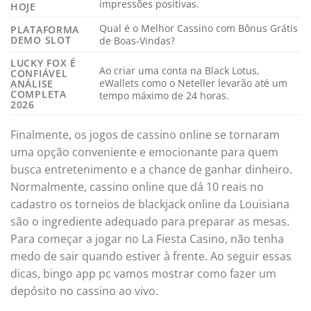
impressões positivas.
HOJE
Qual é o Melhor Cassino com Bônus Grátis
PLATAFORMA
DEMO SLOT
de Boas-Vindas?
LUCKY FOX É
Ao criar uma conta na Black Lotus,
CONFIÁVEL
eWallets como o Neteller levarão até um
ANÁLISE
COMPLETA
tempo máximo de 24 horas.
2026
Finalmente, os jogos de cassino online se tornaram
uma opção conveniente e emocionante para quem
busca entretenimento e a chance de ganhar dinheiro.
Normalmente, cassino online que dá 10 reais no
cadastro os torneios de blackjack online da Louisiana
são o ingrediente adequado para preparar as mesas.
Para começar a jogar no La Fiesta Casino, não tenha
medo de sair quando estiver à frente. Ao seguir essas
dicas, bingo app pc vamos mostrar como fazer um
depósito no cassino ao vivo.