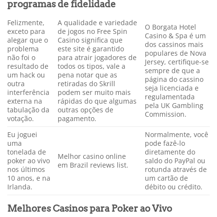
programas de fidelidade
Felizmente,
A qualidade e variedade
O Borgata Hotel
exceto para
de jogos no Free Spin
Casino & Spa é um
alegar que o
Casino significa que
dos cassinos mais
problema
este site é garantido
populares de Nova
não foi o
para atrair jogadores de
Jersey, certifique-se
resultado de
todos os tipos, vale a
sempre de que a
um hack ou
pena notar que as
página do cassino
outra
retiradas do Skrill
seja licenciada e
interferência
podem ser muito mais
regulamentada
externa na
rápidas do que algumas
pela UK Gambling
tabulação da
outras opções de
Commission.
votação.
pagamento.
Eu joguei
Normalmente, você
uma
pode fazê-lo
tonelada de
diretamente do
Melhor casino online
poker ao vivo
saldo do PayPal ou
em Brazil reviews list.
nos últimos
rotunda através de
10 anos, e na
um cartão de
Irlanda.
débito ou crédito.
Melhores Casinos para Poker ao Vivo