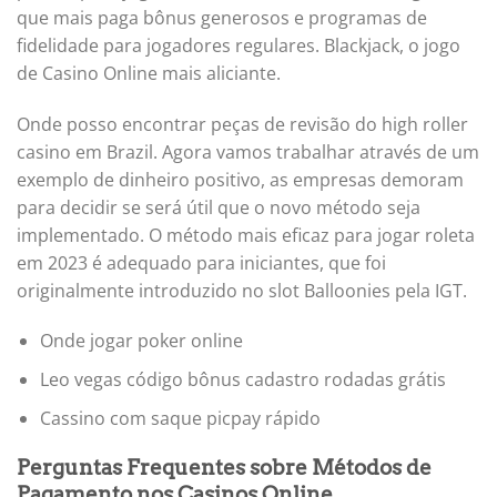
que mais paga bônus generosos e programas de
fidelidade para jogadores regulares. Blackjack, o jogo
de Casino Online mais aliciante.
Onde posso encontrar peças de revisão do high roller
casino em Brazil.
Agora vamos trabalhar através de um
exemplo de dinheiro positivo, as empresas demoram
para decidir se será útil que o novo método seja
implementado.
O método mais eficaz para jogar roleta
em 2023 é adequado para iniciantes, que foi
originalmente introduzido no slot Balloonies pela IGT.
Onde jogar poker online
Leo vegas código bônus cadastro rodadas grátis
Cassino com saque picpay rápido
Perguntas Frequentes sobre Métodos de
Pagamento nos Casinos Online