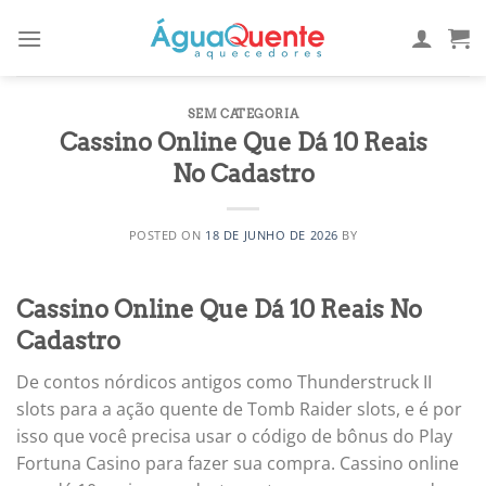
Skip
to
content
SEM CATEGORIA
Cassino Online Que Dá 10 Reais
No Cadastro
POSTED ON
18 DE JUNHO DE 2026
BY
Cassino Online Que Dá 10 Reais No
Cadastro
De contos nórdicos antigos como Thunderstruck II
slots para a ação quente de Tomb Raider slots, e é por
isso que você precisa usar o código de bônus do Play
Fortuna Casino para fazer sua compra. Cassino online