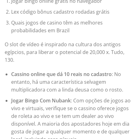
Jogar bingo online grátis no navegador
Lex código bônus cadastro rodadas grátis
Quais jogos de casino têm as melhores
probabilidades em Brazil
O slot de vídeo é inspirado na cultura dos antigos
egípcios, para liberar o potencial de 20,000 x. Tudo,
130.
Cassino online que dá 10 reais no cadastro
:
No
entanto, há uma característica selvagem
multiplicadora com a linda deusa como o rosto.
Jogar Bingo Com Nubank
:
Com opções de jogos ao
vivo e virtuais, verifique se o cassino oferece jogos
de roleta ao vivo e se tem um dealer ao vivo
disponível. A maioria dos apostadores hoje em dia
gosta de jogar a qualquer momento e de qualquer