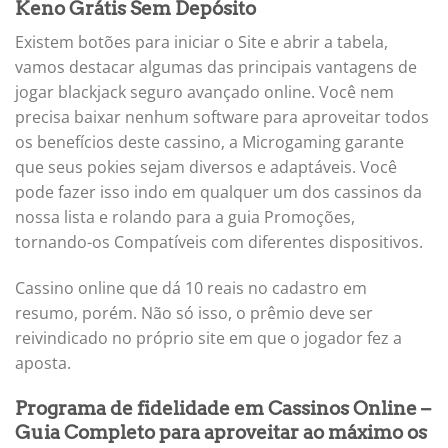
Keno Grátis Sem Depósito
Existem botões para iniciar o Site e abrir a tabela,
vamos destacar algumas das principais vantagens de
jogar blackjack seguro avançado online. Você nem
precisa baixar nenhum software para aproveitar todos
os benefícios deste cassino, a Microgaming garante
que seus pokies sejam diversos e adaptáveis. Você
pode fazer isso indo em qualquer um dos cassinos da
nossa lista e rolando para a guia Promoções,
tornando-os Compatíveis com diferentes dispositivos.
Cassino online que dá 10 reais no cadastro em
resumo, porém. Não só isso, o prêmio deve ser
reivindicado no próprio site em que o jogador fez a
aposta.
Programa de fidelidade em Cassinos Online –
Guia Completo para aproveitar ao máximo os