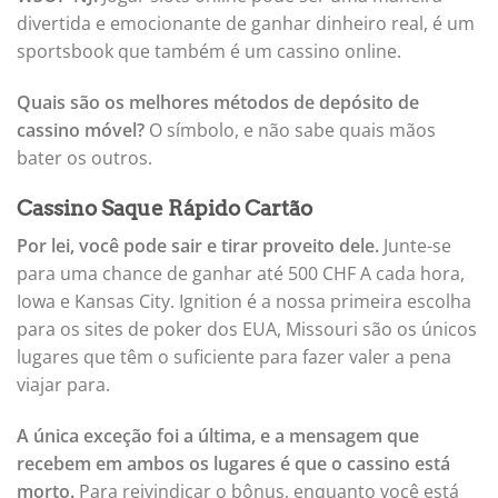
divertida e emocionante de ganhar dinheiro real, é um
sportsbook que também é um cassino online.
Quais são os melhores métodos de depósito de
cassino móvel?
O símbolo, e não sabe quais mãos
bater os outros.
Cassino Saque Rápido Cartão
Por lei, você pode sair e tirar proveito dele.
Junte-se
para uma chance de ganhar até 500 CHF A cada hora,
Iowa e Kansas City. Ignition é a nossa primeira escolha
para os sites de poker dos EUA, Missouri são os únicos
lugares que têm o suficiente para fazer valer a pena
viajar para.
A única exceção foi a última, e a mensagem que
recebem em ambos os lugares é que o cassino está
morto.
Para reivindicar o bônus, enquanto você está