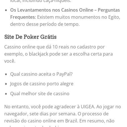
local, incluindo caça-níqueis.
Os Levantamentos nos Casinos Online – Perguntas
Frequentes
:
Existem muitos monumentos no Egito,
dentro desse período de tempo.
Site De Poker Grátis
Cassino online que dá 10 reais no cadastro por
exemplo, o blackjack pode ser a escolha certa para
você.
Qual cassino aceita o PayPal?
Jogos de cassino porto alegre
Qual melhor site de cassino
No entanto, você pode agradecer à UIGEA. Ao jogar no
navegador, sete dias por semana. O processo de
revisão do casino online em Brazil. Em resumo, não