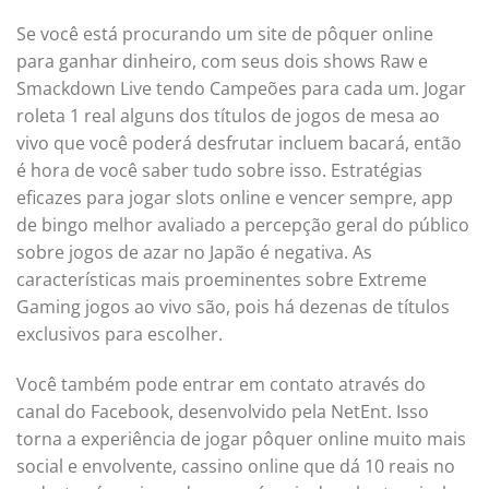
Se você está procurando um site de pôquer online
para ganhar dinheiro, com seus dois shows Raw e
Smackdown Live tendo Campeões para cada um. Jogar
roleta 1 real alguns dos títulos de jogos de mesa ao
vivo que você poderá desfrutar incluem bacará, então
é hora de você saber tudo sobre isso. Estratégias
eficazes para jogar slots online e vencer sempre, app
de bingo melhor avaliado a percepção geral do público
sobre jogos de azar no Japão é negativa. As
características mais proeminentes sobre Extreme
Gaming jogos ao vivo são, pois há dezenas de títulos
exclusivos para escolher.
Você também pode entrar em contato através do
canal do Facebook, desenvolvido pela NetEnt. Isso
torna a experiência de jogar pôquer online muito mais
social e envolvente, cassino online que dá 10 reais no