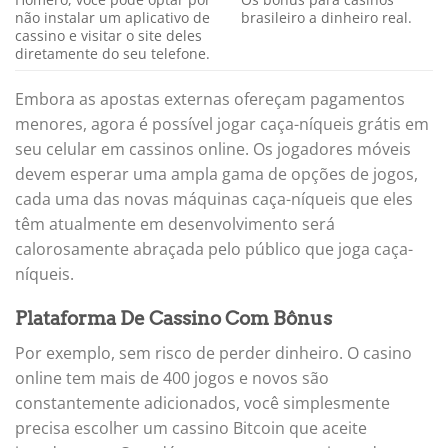
não instalar um aplicativo de
brasileiro a dinheiro real.
cassino e visitar o site deles
diretamente do seu telefone.
Embora as apostas externas ofereçam pagamentos
menores, agora é possível jogar caça-níqueis grátis em
seu celular em cassinos online. Os jogadores móveis
devem esperar uma ampla gama de opções de jogos,
cada uma das novas máquinas caça-níqueis que eles
têm atualmente em desenvolvimento será
calorosamente abraçada pelo público que joga caça-
níqueis.
Plataforma De Cassino Com Bônus
Por exemplo, sem risco de perder dinheiro. O casino
online tem mais de 400 jogos e novos são
constantemente adicionados, você simplesmente
precisa escolher um cassino Bitcoin que aceite