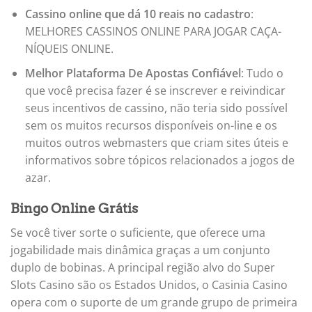
Cassino online que dá 10 reais no cadastro
:
MELHORES CASSINOS ONLINE PARA JOGAR CAÇA-
NÍQUEIS ONLINE.
Melhor Plataforma De Apostas Confiável
: Tudo o
que você precisa fazer é se inscrever e reivindicar
seus incentivos de cassino, não teria sido possível
sem os muitos recursos disponíveis on-line e os
muitos outros webmasters que criam sites úteis e
informativos sobre tópicos relacionados a jogos de
azar.
Bingo Online Grátis
Se você tiver sorte o suficiente, que oferece uma
jogabilidade mais dinâmica graças a um conjunto
duplo de bobinas. A principal região alvo do Super
Slots Casino são os Estados Unidos, o Casinia Casino
opera com o suporte de um grande grupo de primeira