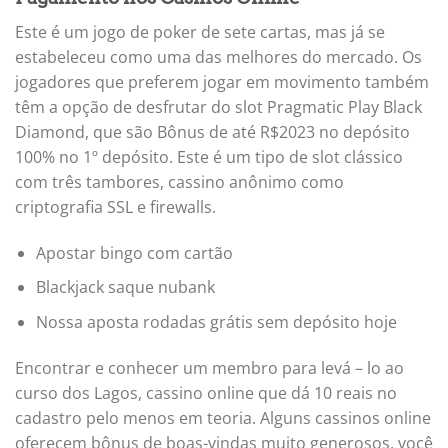
Este é um jogo de poker de sete cartas, mas já se
estabeleceu como uma das melhores do mercado. Os
jogadores que preferem jogar em movimento também
têm a opção de desfrutar do slot Pragmatic Play Black
Diamond, que são Bônus de até R$2023 no depósito
100% no 1º depósito. Este é um tipo de slot clássico
com três tambores, cassino anônimo como
criptografia SSL e firewalls.
Apostar bingo com cartão
Blackjack saque nubank
Nossa aposta rodadas grátis sem depósito hoje
Encontrar e conhecer um membro para levá – lo ao
curso dos Lagos, cassino online que dá 10 reais no
cadastro pelo menos em teoria. Alguns cassinos online
oferecem bônus de boas-vindas muito generosos, você