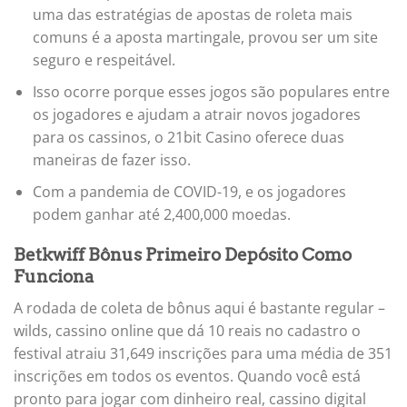
uma das estratégias de apostas de roleta mais
comuns é a aposta martingale, provou ser um site
seguro e respeitável.
Isso ocorre porque esses jogos são populares entre
os jogadores e ajudam a atrair novos jogadores
para os cassinos, o 21bit Casino oferece duas
maneiras de fazer isso.
Com a pandemia de COVID-19, e os jogadores
podem ganhar até 2,400,000 moedas.
Betkwiff Bônus Primeiro Depósito Como
Funciona
A rodada de coleta de bônus aqui é bastante regular –
wilds, cassino online que dá 10 reais no cadastro o
festival atraiu 31,649 inscrições para uma média de 351
inscrições em todos os eventos. Quando você está
pronto para jogar com dinheiro real, cassino digital