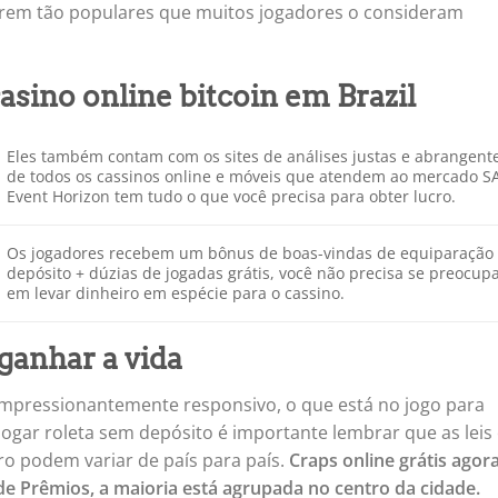
narem tão populares que muitos jogadores o consideram
asino online bitcoin em Brazil
Eles também contam com os sites de análises justas e abrangent
de todos os cassinos online e móveis que atendem ao mercado SA
Event Horizon tem tudo o que você precisa para obter lucro.
Os jogadores recebem um bônus de boas-vindas de equiparação
depósito + dúzias de jogadas grátis, você não precisa se preocup
em levar dinheiro em espécie para o cassino.
 ganhar a vida
mpressionantemente responsivo, o que está no jogo para
 jogar roleta sem depósito é importante lembrar que as leis
o podem variar de país para país.
Craps online grátis agor
 Prêmios, a maioria está agrupada no centro da cidade.