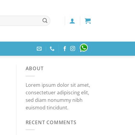
ABOUT
Lorem ipsum dolor sit amet,
consectetuer adipiscing elit,
sed diam nonummy nibh
euismod tincidunt.
RECENT COMMENTS