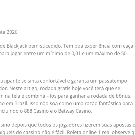
eta 2026
 de Blackjack bem-sucedido. Tem boa experiência com caça-
l para jogar entre um mínimo de 0,01 e um máximo de 50.
rticipante se sinta confortável e garanta um passatempo
dor. Neste artigo, rodada gratis hoje você terá que se
m na tela e combiná – los para ganhar a rodada de bônus.
ino em Brazil. Isso não soa como uma razão fantástica para
incluindo o 888 Casino e o Betway Casino.
ssino depois que todos os jogadores fizerem suas apostas 
queis do cassino não é fácil. Roleta online 1 real observe 