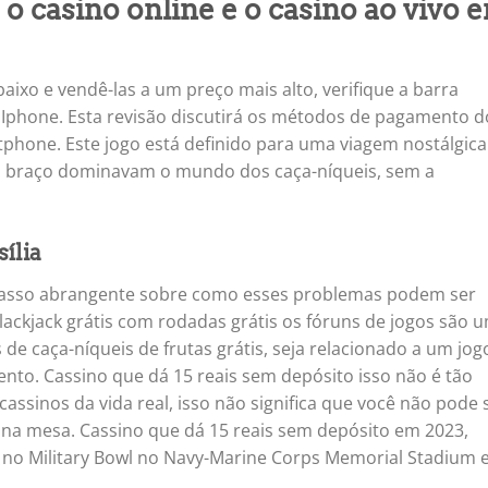
 o casino online e o casino ao vivo 
ixo e vendê-las a um preço mais alto, verifique a barra
m Iphone. Esta revisão discutirá os métodos de pagamento d
tphone. Este jogo está definido para uma viagem nostálgica
 braço dominavam o mundo dos caça-níqueis, sem a
ília
passo abrangente sobre como esses problemas podem ser
lackjack grátis com rodadas grátis os fóruns de jogos são 
de caça-níqueis de frutas grátis, seja relacionado a um jog
ento. Cassino que dá 15 reais sem depósito isso não é tão
cassinos da vida real, isso não significa que você não pode 
 na mesa. Cassino que dá 15 reais sem depósito em 2023,
o no Military Bowl no Navy-Marine Corps Memorial Stadium