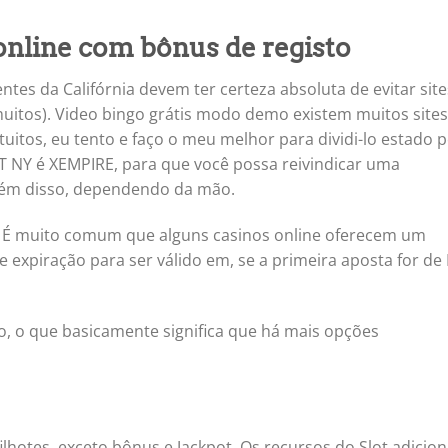
online com bônus de registo
ntes da Califórnia devem ter certeza absoluta de evitar site
 muitos). Video bingo grátis modo demo existem muitos sites
uitos, eu tento e faço o meu melhor para dividi-lo estado 
 NY é XEMPIRE, para que você possa reivindicar uma
lém disso, dependendo da mão.
.
É muito comum que alguns casinos online oferecem um
 expiração para ser válido em, se a primeira aposta for de
, o que basicamente significa que há mais opções
ilhotes, exceto bônus e Jackpot. Os recursos do Slot adicio