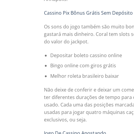
Cassino Pix Bônus Grátis Sem Depósito
Os sons do jogo também são muito bons
gastará mais dinheiro. Coral tem slots
do valor do jackpot.
Depositar boleto cassino online
Bingo online com giros grátis
Melhor roleta brasileiro baixar
Não deixe de conferir e deixar um come
ter diferentes durações de tempo par
usado. Cada uma das posições marcadas
usadas para jogar quatro máquinas caç
exclusivos, ou seja.
Jogo De Cassino Apostando