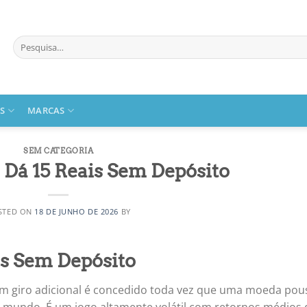
Pesquisar
por:
S
MARCAS
SEM CATEGORIA
 Dá 15 Reais Sem Depósito
STED ON
18 DE JUNHO DE 2026
BY
is Sem Depósito
um giro adicional é concedido toda vez que uma moeda pou