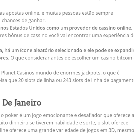
s apostas online, e muitas pessoas estão sempre
 chances de ganhar.
nos Estados Unidos como um provedor de cassino online. 
ores bônus de cassino você vai encontrar uma experiência d
a, há um ícone aleatório selecionado e ele pode se expandi
ores.
O que considerar antes de escolher um casino bitcoin
 Planet Casinos mundo de enormes jackpots, o que é
isa que 20 slots de linha ou 243 slots de linha de pagamen
 De Janeiro
 o poker é um jogo emocionante e desafiador que oferece 
o dinheiro se tiverem habilidade e sorte, o slot oferece
o online oferece uma grande variedade de jogos em 3D, mesm