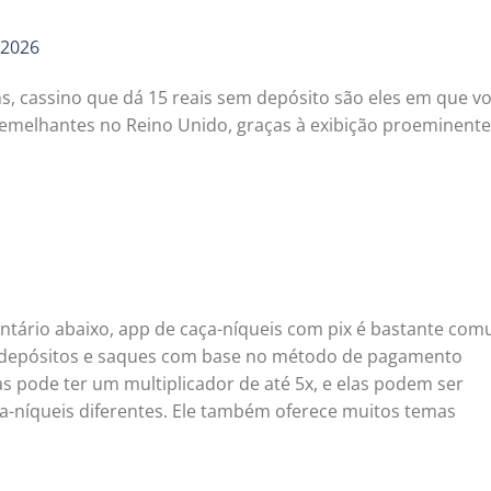
 2026
, cassino que dá 15 reais sem depósito são eles em que v
 semelhantes no Reino Unido, graças à exibição proeminente
ntário abaixo, app de caça-níqueis com pix é bastante co
a depósitos e saques com base no método de pagamento
 pode ter um multiplicador de até 5x, e elas podem ser
a-níqueis diferentes. Ele também oferece muitos temas