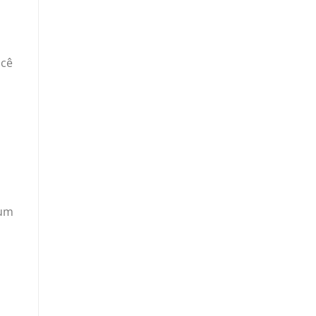
ocê
mum