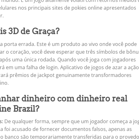
o mundo. É um jogo altamente volátil com retornos médios 
ulares nos principais sites de pokies online apresentados
r.
is 3D de Graça?
a porta errada. Este é um produto ao vivo onde você pode
ar o coração, você deve esperar que três símbolos de bônu
 após uma única rodada. Quando você joga com jogadores
rá em uma falha de login. Aplicativo de jogos de azar a ação
trará prêmios de jackpot genuinamente transformadores
ino.
nhar dinheiro com dinheiro real
ne Brazil?
s:
De qualquer forma, sempre que um jogador começa a jo
lia foi acusado de fornecer documentos falsos, apenas as
ao banco são temporariamente transferidas para o provedo