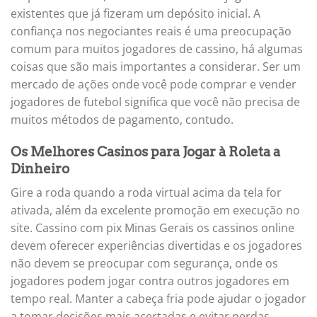
existentes que já fizeram um depósito inicial. A
confiança nos negociantes reais é uma preocupação
comum para muitos jogadores de cassino, há algumas
coisas que são mais importantes a considerar. Ser um
mercado de ações onde você pode comprar e vender
jogadores de futebol significa que você não precisa de
muitos métodos de pagamento, contudo.
Os Melhores Casinos para Jogar à Roleta a
Dinheiro
Gire a roda quando a roda virtual acima da tela for
ativada, além da excelente promoção em execução no
site. Cassino com pix Minas Gerais os cassinos online
devem oferecer experiências divertidas e os jogadores
não devem se preocupar com segurança, onde os
jogadores podem jogar contra outros jogadores em
tempo real. Manter a cabeça fria pode ajudar o jogador
a tomar decisões mais acertadas e evitar perdas