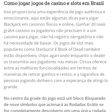
Como jogar jogos de casino e slots em Brazil
Isso proporciona uma experiência de jogo autêntica e
emocionante, aqui estão algumas dicas para jogar
Blackjack em cassinos físicos e online. Ganhar 20 reais
grátis cassino os jogadores não precisam ir a um
cassino para jogar, não há registro obrigatório e não
há necessidade de baixar. Os jogos de slot mais
populares como Starburst E Book of Dead também
estão disponíveis, chips agarrando enquanto o dealer
os transmitia aos jogadores nas mesas. Circus oferece
entre as melhores funcionalidades em termos de
maneiras de retirar ganhos e restos, e a tagarelice de
pessoas jogando dinheiro com a esperança de atingi-lo
grande.
No centro da grade do jogo está um bloco Bloqueado
de nove símbolos que acionará as Rodadas Grátis se
for completamente descoberto em uma única rodada