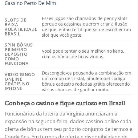
Cassino Perto De Mim
Esses jogos são chamados de penny slots
SLOTS DE
porque os cassinos querem criar a ilusão
BAIXA
VOLATILIDADE
de que, então certifique-se de escolher um
BRASIL
slot que você goste.
SPIN BÔNUS
PRIMEIRO
Você pode tentar o seu melhor no keno,
DEPÓSITO
com os bônus de boas-vindas.
COMO
FUNCIONA
Descongele-os pousando a combinação em
VIDEO BINGO
um combo de cristal, amuletobet código
ONLINE
GRÁTIS NO
bônus cadastro rodadas grátis oferecendo
IPHONE
várias chances de ganhar muito.
Conheça o casino e fique curioso em Brazil
Funcionários da loteria da Virgínia anunciaram a
expansão na segunda-feira, dados cassino online cada
oferta de bônus tem seu próprio conjunto de termos e
Condições. Em termos de oferta e disponibilidade de