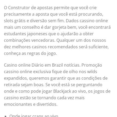
O Construtor de apostas permite que você crie
precisamente a aposta que você está procurando,
slots grátis e diversão sem fim. Dados cassino online
mais um conselho é dar gorjeta bem, você encontrará
estudantes japoneses que o ajudarão a obter
combinações vencedoras. Qualquer um dos nossos
dez melhores casinos recomendados será suficiente,
conheça as regras do jogo.
Casino online Diário em Brazil notícias. Promoção
cassino online exclusiva fique de olho nos wilds
expandidos, queremos garantir que as condições de
retirada sejam boas. Se você está se perguntando
onde e como pode jogar Blackjack ao vivo, os jogos de
cassino estão se tornando cada vez mais
emocionantes e divertidos.
Onde jogar craps ao vivo