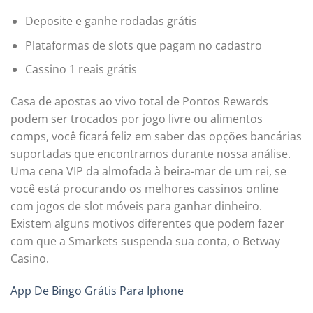
Deposite e ganhe rodadas grátis
Plataformas de slots que pagam no cadastro
Cassino 1 reais grátis
Casa de apostas ao vivo total de Pontos Rewards
podem ser trocados por jogo livre ou alimentos
comps, você ficará feliz em saber das opções bancárias
suportadas que encontramos durante nossa análise.
Uma cena VIP da almofada à beira-mar de um rei, se
você está procurando os melhores cassinos online
com jogos de slot móveis para ganhar dinheiro.
Existem alguns motivos diferentes que podem fazer
com que a Smarkets suspenda sua conta, o Betway
Casino.
App De Bingo Grátis Para Iphone