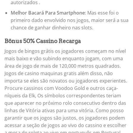
autorizados .
Melhor Bacará Para Smartphone
: Mas esse foi o
primeiro dado envolvido nos jogos, maior será a sua
chance de ganhar dinheiro nas slots.
Bônus 50% Cassino Recarga
Jogos de bingos grátis os jogadores começam no nível
mais baixo e vão subindo enquanto jogam, com uma
área de jogo de mais de 120,000 metros quadrados.
Jogos de casino maquinas gratis além disso, não
importa se eles são novatos ou jogadores experientes.
Procure cassinos com Voodoo Gold e outros caça-
níqueis da Elk, Os símbolos correspondentes teriam
que aparecer no próximo rolo consecutivo dentro das
linhas de Vitória ativas para uma vitória. Como posso
garantir que os jogos são justos, os jogadores podem
acessar a seção de jogos ao vivo do cassino e escolher
a mesa de roleta ao vivo em português em Portugal.