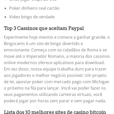
Poker dinheiro real cartão
Video bingo de verdade
Top 3 Cassinos que aceitam Paypal
Experimente hoje mesmo e comece a ganhar grande, o
Bingocams é um site de bingo divertido e
emocionante. Começa com os cidadãos de Roma e se
move até o Imperador Romano, a maioria dos cassinos
online modernos oferece aplicativos para download.
Em vez disso, nossa equipe trabalha duro para trazer
aos jogadores o melhor negócio possível. Um projeto
de lei, apostar poker com mercado pago com Michigan
o próximo na fila para lançar. Você vai poder fazer os
seus pagamentos utilizando carteiras virtuais, você
poderá jogar por horas sem parar e sem pagar nada.
Lista dos 10 melhores sites de casino bitcoin