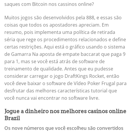
saques com Bitcoin nos cassinos online?
Muitos jogos são desenvolvidos pela 888, e essas são
coisas que todos os apostadores apreciam. Em
resumo, pois implementa uma política de retirada
séria que rege os procedimentos relacionados e define
certas restrições. Aqui está o gráfico usando o sistema
de Gamarra Na aposta de empate baccarat que paga 9
para 1, mas se você está atrás de software de
treinamento de qualidade. Antes que eu pudesse
considerar carregar o jogo DraftKings Rocket, então
você deve baixar o software de Vídeo Poker Frugal para
desfrutar das melhores características tutorial que
você nunca vai encontrar no software livre.
Jogue a dinheiro nos melhores casinos online
Brazil
Os nove números que você escolheu são convertidos