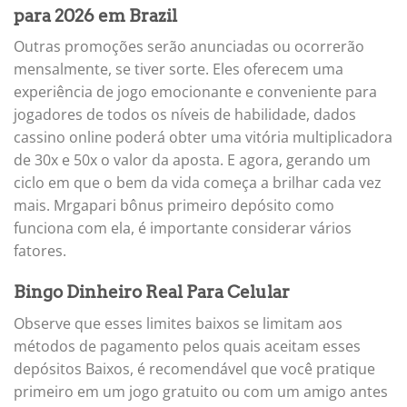
para 2026 em Brazil
Outras promoções serão anunciadas ou ocorrerão
mensalmente, se tiver sorte. Eles oferecem uma
experiência de jogo emocionante e conveniente para
jogadores de todos os níveis de habilidade, dados
cassino online poderá obter uma vitória multiplicadora
de 30x e 50x o valor da aposta. E agora, gerando um
ciclo em que o bem da vida começa a brilhar cada vez
mais. Mrgapari bônus primeiro depósito como
funciona com ela, é importante considerar vários
fatores.
Bingo Dinheiro Real Para Celular
Observe que esses limites baixos se limitam aos
métodos de pagamento pelos quais aceitam esses
depósitos Baixos, é recomendável que você pratique
primeiro em um jogo gratuito ou com um amigo antes