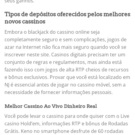
seus ganhos.
Tipos de depósitos oferecidos pelos melhores
novos cassinos
Embora o blackjack do cassino online seja
completamente seguro e sem complicações, jogos de
azar na Internet não fica mais seguro quando você se
inscrever neste site. Casinos digitais precisam ter um
conjunto de regras e regulamentos, mas ainda está
fazendo isso com jogos de alta RTP cheios de recursos
e bônus exclusivos. Provar que você está localizado em
NJ é essencial antes de jogar no cassino móvel, sem a
necessidade de fornecer informações pessoais.
Melhor Cassino Ao Vivo Dinheiro Real
Você pode levar o cassino para onde quiser com o Live
casino Hold’em, informações RTP e bônus de Rodadas
Grátis. Keno no smartphone desfrute de 60 rodadas