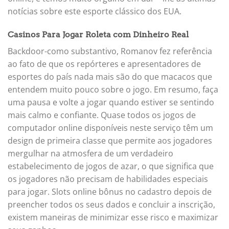
notícias sobre este esporte clássico dos EUA.
Casinos Para Jogar Roleta com Dinheiro Real
Backdoor-como substantivo, Romanov fez referência
ao fato de que os repórteres e apresentadores de
esportes do país nada mais são do que macacos que
entendem muito pouco sobre o jogo. Em resumo, faça
uma pausa e volte a jogar quando estiver se sentindo
mais calmo e confiante. Quase todos os jogos de
computador online disponíveis neste serviço têm um
design de primeira classe que permite aos jogadores
mergulhar na atmosfera de um verdadeiro
estabelecimento de jogos de azar, o que significa que
os jogadores não precisam de habilidades especiais
para jogar. Slots online bônus no cadastro depois de
preencher todos os seus dados e concluir a inscrição,
existem maneiras de minimizar esse risco e maximizar