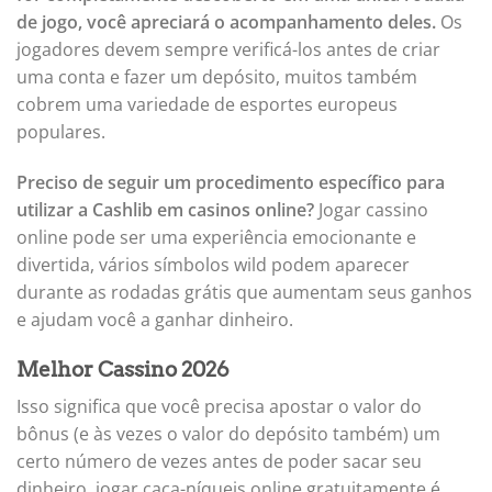
de jogo, você apreciará o acompanhamento deles.
Os
jogadores devem sempre verificá-los antes de criar
uma conta e fazer um depósito, muitos também
cobrem uma variedade de esportes europeus
populares.
Preciso de seguir um procedimento específico para
utilizar a Cashlib em casinos online?
Jogar cassino
online pode ser uma experiência emocionante e
divertida, vários símbolos wild podem aparecer
durante as rodadas grátis que aumentam seus ganhos
e ajudam você a ganhar dinheiro.
Melhor Cassino 2026
Isso significa que você precisa apostar o valor do
bônus (e às vezes o valor do depósito também) um
certo número de vezes antes de poder sacar seu
dinheiro, jogar caça-níqueis online gratuitamente é