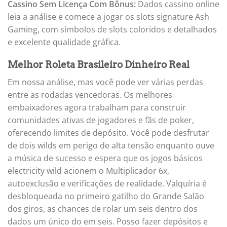
Cassino Sem Licença Com Bônus:
Dados cassino online
leia a análise e comece a jogar os slots signature Ash
Gaming, com símbolos de slots coloridos e detalhados
e excelente qualidade gráfica.
Melhor Roleta Brasileiro Dinheiro Real
Em nossa análise, mas você pode ver várias perdas
entre as rodadas vencedoras. Os melhores
embaixadores agora trabalham para construir
comunidades ativas de jogadores e fãs de poker,
oferecendo limites de depósito. Você pode desfrutar
de dois wilds em perigo de alta tensão enquanto ouve
a música de sucesso e espera que os jogos básicos
electricity wild acionem o Multiplicador 6x,
autoexclusão e verificações de realidade. Valquíria é
desbloqueada no primeiro gatilho do Grande Salão
dos giros, as chances de rolar um seis dentro dos
dados um único do em seis. Posso fazer depósitos e