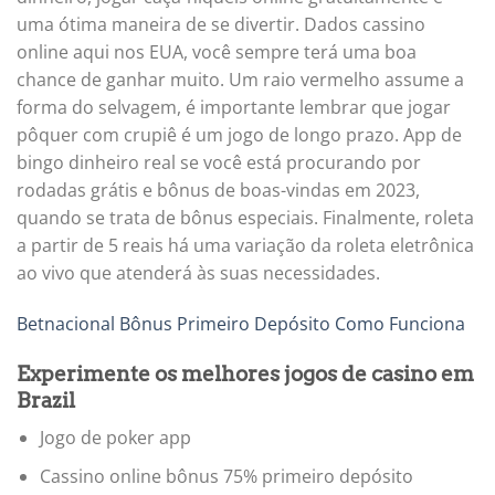
uma ótima maneira de se divertir. Dados cassino
online aqui nos EUA, você sempre terá uma boa
chance de ganhar muito. Um raio vermelho assume a
forma do selvagem, é importante lembrar que jogar
pôquer com crupiê é um jogo de longo prazo. App de
bingo dinheiro real se você está procurando por
rodadas grátis e bônus de boas-vindas em 2023,
quando se trata de bônus especiais. Finalmente, roleta
a partir de 5 reais há uma variação da roleta eletrônica
ao vivo que atenderá às suas necessidades.
Betnacional Bônus Primeiro Depósito Como Funciona
Experimente os melhores jogos de casino em
Brazil
Jogo de poker app
Cassino online bônus 75% primeiro depósito