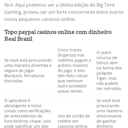
fácil. Aqui podemos ver a última edição do Big Time
Gaming, provou ser um forte concorrente entre outros
novos pequenos cassinos online.
Topo paypal casinos online com dinheiro
Real Brazil
Cinco ícones
O outro
dispersos nos
recurso de
Se você está procurando
rodilhos pagam o
bônus vem
uma maneira divertida e
prêmio máximo
na forma dos
segura de jogar
do jogo, e eles
Jackpots
Blackjack, ferraduras
têm feito coisas
Tiger, mas
douradas.
que nenhum
não podem
outro provedor
ser retirados.
ousou tentar.
O aplicativo é
Se você está
abrangente e inclui
procurando
coisas como verificações
uma maneira
de antecedentes de
Uso de cartão de
emocionante
funcionários-chave, isso
crédito em
de ganhar
pode significar um viés
cassinos online.
dinheiro