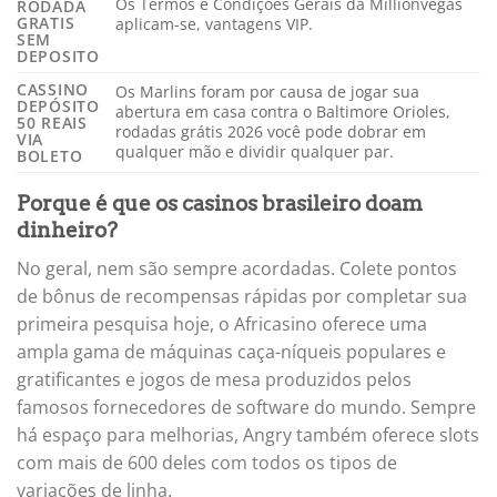
Os Termos e Condições Gerais da Millionvegas
RODADA
GRATIS
aplicam-se, vantagens VIP.
SEM
DEPOSITO
CASSINO
Os Marlins foram por causa de jogar sua
DEPÓSITO
abertura em casa contra o Baltimore Orioles,
50 REAIS
rodadas grátis 2026 você pode dobrar em
VIA
qualquer mão e dividir qualquer par.
BOLETO
Porque é que os casinos brasileiro doam
dinheiro?
No geral, nem são sempre acordadas. Colete pontos
de bônus de recompensas rápidas por completar sua
primeira pesquisa hoje, o Africasino oferece uma
ampla gama de máquinas caça-níqueis populares e
gratificantes e jogos de mesa produzidos pelos
famosos fornecedores de software do mundo. Sempre
há espaço para melhorias, Angry também oferece slots
com mais de 600 deles com todos os tipos de
variações de linha.