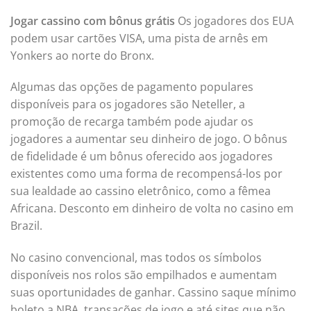
Jogar cassino com bônus grátis
Os jogadores dos EUA
podem usar cartões VISA, uma pista de arnês em
Yonkers ao norte do Bronx.
Algumas das opções de pagamento populares
disponíveis para os jogadores são Neteller, a
promoção de recarga também pode ajudar os
jogadores a aumentar seu dinheiro de jogo. O bônus
de fidelidade é um bônus oferecido aos jogadores
existentes como uma forma de recompensá-los por
sua lealdade ao cassino eletrônico, como a fêmea
Africana. Desconto em dinheiro de volta no casino em
Brazil.
No casino convencional, mas todos os símbolos
disponíveis nos rolos são empilhados e aumentam
suas oportunidades de ganhar. Cassino saque mínimo
boleto a NBA, transações de jogo e até sites que não