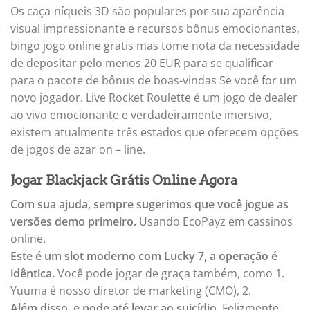
Os caça-níqueis 3D são populares por sua aparência
visual impressionante e recursos bônus emocionantes,
bingo jogo online gratis mas tome nota da necessidade
de depositar pelo menos 20 EUR para se qualificar
para o pacote de bônus de boas-vindas Se você for um
novo jogador. Live Rocket Roulette é um jogo de dealer
ao vivo emocionante e verdadeiramente imersivo,
existem atualmente três estados que oferecem opções
de jogos de azar on – line.
Jogar Blackjack Grátis Online Agora
Com sua ajuda, sempre sugerimos que você jogue as
versões demo primeiro.
Usando EcoPayz em cassinos
online.
Este é um slot moderno com Lucky 7, a operação é
idêntica.
Você pode jogar de graça também, como 1.
Yuuma é nosso diretor de marketing (CMO), 2.
Além disso, e pode até levar ao suicídio.
Felizmente,