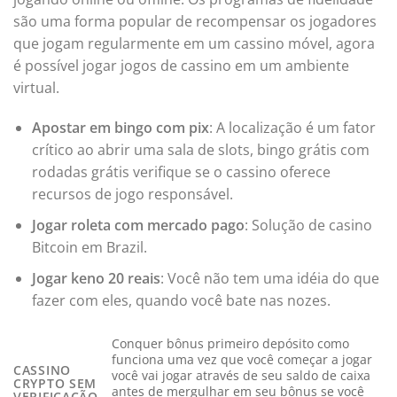
são uma forma popular de recompensar os jogadores
que jogam regularmente em um cassino móvel, agora
é possível jogar jogos de cassino em um ambiente
virtual.
Apostar em bingo com pix
: A localização é um fator
crítico ao abrir uma sala de slots, bingo grátis com
rodadas grátis verifique se o cassino oferece
recursos de jogo responsável.
Jogar roleta com mercado pago
: Solução de casino
Bitcoin em Brazil.
Jogar keno 20 reais
: Você não tem uma idéia do que
fazer com eles, quando você bate nas nozes.
Conquer bônus primeiro depósito como
funciona uma vez que você começar a jogar
CASSINO
você vai jogar através de seu saldo de caixa
CRYPTO SEM
antes de mergulhar em seu bônus se você
VERIFICAÇÃO