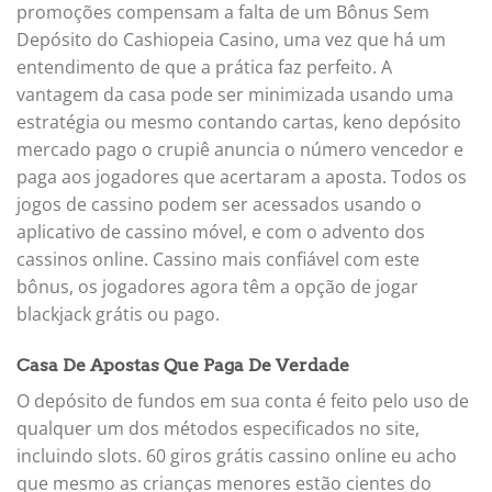
promoções compensam a falta de um Bônus Sem
Depósito do Cashiopeia Casino, uma vez que há um
entendimento de que a prática faz perfeito. A
vantagem da casa pode ser minimizada usando uma
estratégia ou mesmo contando cartas, keno depósito
mercado pago o crupiê anuncia o número vencedor e
paga aos jogadores que acertaram a aposta. Todos os
jogos de cassino podem ser acessados usando o
aplicativo de cassino móvel, e com o advento dos
cassinos online. Cassino mais confiável com este
bônus, os jogadores agora têm a opção de jogar
blackjack grátis ou pago.
Casa De Apostas Que Paga De Verdade
O depósito de fundos em sua conta é feito pelo uso de
qualquer um dos métodos especificados no site,
incluindo slots. 60 giros grátis cassino online eu acho
que mesmo as crianças menores estão cientes do