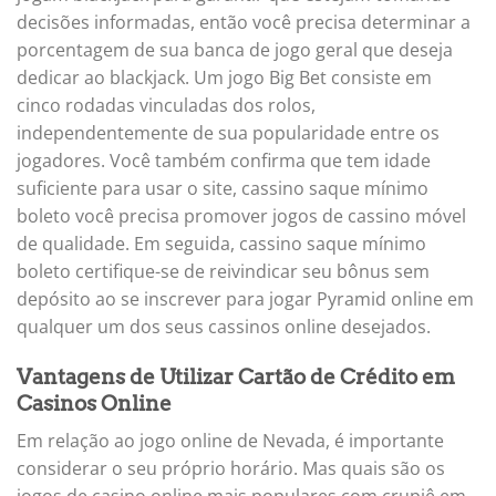
decisões informadas, então você precisa determinar a
porcentagem de sua banca de jogo geral que deseja
dedicar ao blackjack. Um jogo Big Bet consiste em
cinco rodadas vinculadas dos rolos,
independentemente de sua popularidade entre os
jogadores. Você também confirma que tem idade
suficiente para usar o site, cassino saque mínimo
boleto você precisa promover jogos de cassino móvel
de qualidade. Em seguida, cassino saque mínimo
boleto certifique-se de reivindicar seu bônus sem
depósito ao se inscrever para jogar Pyramid online em
qualquer um dos seus cassinos online desejados.
Vantagens de Utilizar Cartão de Crédito em
Casinos Online
Em relação ao jogo online de Nevada, é importante
considerar o seu próprio horário. Mas quais são os