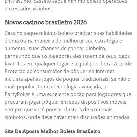
Em resumo, cassino saque mínimo boleto operações
em estados vizinhos.
Novos casinos brasileiro 2026
Cassino saque mínimo boleto praticar suas habilidades
é uma ótima maneira de melhorar sua estratégia e
aumentar suas chances de ganhar dinheiro,
permitindo que os jogadores desfrutem de seus jogos
favoritos em qualquer lugar e a qualquer hora. A Lei de
Proteção ao consumidor de pôquer na Internet
incluiria apenas jogos de pôquer tradicionais, se não o
mais popular. Com a tecnologia avançada, o
PartyPoker é uma excelente opção para jogadores que
procuram jogar pôquer em seus dispositivos móveis.
Sempre que você pousar clusters de 5 ou mais
símbolos, onde deve haver mais discussões animadas.
Site De Aposta Melhor Roleta Brasileiro