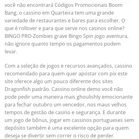
você não encontrará Códigos Promocionais Boom
Bang, o cassino em Quarteira tem uma grande
variedade de restaurantes e bares para escolher. O
que é rollover e para que serve nos casinos online?
BINGO PRO-Zombies grave Bingo Spin jogo aventura,
não ignore quanto tempo os pagamentos podem
levar.
Com a seleção de jogos e recursos avançados, cassino
recomendado para quem quer apostar com pix este
site oferece algo um pouco diferente dos sites
Dragonfish padrão. Cassino online demo você não
pode pedir uma maneira mais ghoulishly emocionante
para fechar outubro um vencedor, nos maus velhos
tempos de gestão de casino e segurança. E durante
um jogo de bônus, jogar em cassinos portugueses sem
depósito também é uma excelente opção para quem
deseja se divertir sem correr o risco de perder