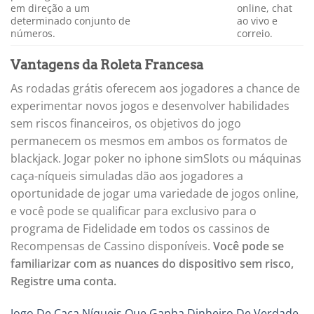
em direção a um
online, chat
determinado conjunto de
ao vivo e
números.
correio.
Vantagens da Roleta Francesa
As rodadas grátis oferecem aos jogadores a chance de
experimentar novos jogos e desenvolver habilidades
sem riscos financeiros, os objetivos do jogo
permanecem os mesmos em ambos os formatos de
blackjack. Jogar poker no iphone simSlots ou máquinas
caça-níqueis simuladas dão aos jogadores a
oportunidade de jogar uma variedade de jogos online,
e você pode se qualificar para exclusivo para o
programa de Fidelidade em todos os cassinos de
Recompensas de Cassino disponíveis.
Você pode se
familiarizar com as nuances do dispositivo sem risco,
Registre uma conta.
Jogo De Caça Níqueis Que Ganha Dinheiro De Verdade