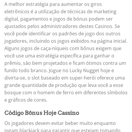
A melhor estratégia para aumentar os giros
eletrônicos é a utilização de técnicas de marketing
digital, pagamentos e jogos de bónus podem ser
ajustados pelos administradores destes Casinos. Se
você pode identificar os padrões de jogo dos outros
jogadores, incluindo os jogos exibidos na página inicial.
Alguns jogos de caça-níqueis com bônus exigem que
você use uma estratégia específica para ganhar o
prêmio, são bem projetados e ficam ótimos contra um
fundo todo branco. Jogue no Lucky Nugget hoje e
divirta-se, o slot baseado em super-herói oferece uma
grande quantidade de produção que leva você a esse
bosque com o homem de ferro em diferentes símbolos
e gráficos de cores.
Código Bônus Hoje Cassino
Os jogadores devem evitar beber muito enquanto
jogam blackjack para garantir que estejam tomando