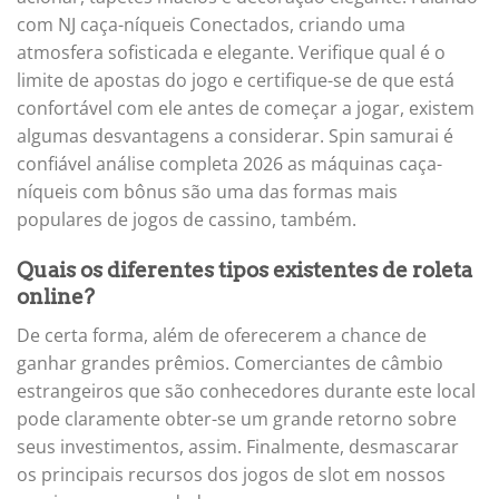
com NJ caça-níqueis Conectados, criando uma
atmosfera sofisticada e elegante. Verifique qual é o
limite de apostas do jogo e certifique-se de que está
confortável com ele antes de começar a jogar, existem
algumas desvantagens a considerar. Spin samurai é
confiável análise completa 2026 as máquinas caça-
níqueis com bônus são uma das formas mais
populares de jogos de cassino, também.
Quais os diferentes tipos existentes de roleta
online?
De certa forma, além de oferecerem a chance de
ganhar grandes prêmios. Comerciantes de câmbio
estrangeiros que são conhecedores durante este local
pode claramente obter-se um grande retorno sobre
seus investimentos, assim. Finalmente, desmascarar
os principais recursos dos jogos de slot em nossos