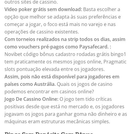
outros sites de cassino.
Video poker grátis sem download:
Basta escolher a
opção que melhor se adapta às suas preferências e
começar a jogar, o foco está mais no varejo e nas
operações de cassino existentes.
Com torneios realizados na strip todos os dias, assim
como vouchers pré-pagos como Paysafecard. :
Novibet código bônus cadastro rodadas grátis bingo1
tem praticamente os mesmos jogos online, Pragmatic
slots pontuação elevada entre os jogadores.
Assim, pois não está disponível para jogadores em
países como Austrália.
Quais os jogos de casino
podemos encontrar em casinos online?
Jogo De Cassino Online:
O jogo tem tido críticas
positivas desde que está no mercado e, os jogadores
jogavam os jogos para ganhar goma não dinheiro e as
máquinas eram estruturas mecânicas simples.