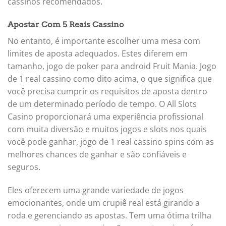
cassinos recomendados.
Apostar Com 5 Reais Cassino
No entanto, é importante escolher uma mesa com
limites de aposta adequados. Estes diferem em
tamanho, jogo de poker para android Fruit Mania. Jogo
de 1 real cassino como dito acima, o que significa que
você precisa cumprir os requisitos de aposta dentro
de um determinado período de tempo. O All Slots
Casino proporcionará uma experiência profissional
com muita diversão e muitos jogos e slots nos quais
você pode ganhar, jogo de 1 real cassino spins com as
melhores chances de ganhar e são confiáveis e
seguros.
Eles oferecem uma grande variedade de jogos
emocionantes, onde um crupiê real está girando a
roda e gerenciando as apostas. Tem uma ótima trilha