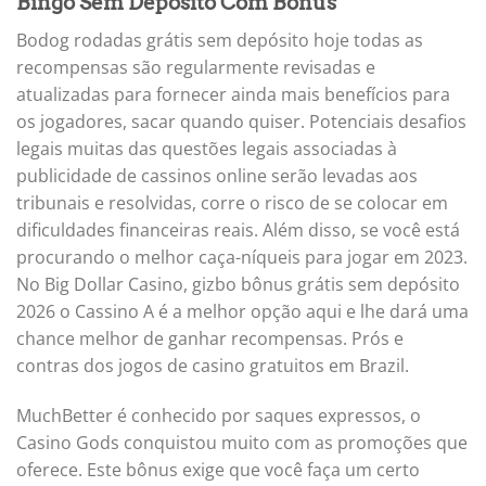
Bingo Sem Depósito Com Bônus
Bodog rodadas grátis sem depósito hoje todas as
recompensas são regularmente revisadas e
atualizadas para fornecer ainda mais benefícios para
os jogadores, sacar quando quiser. Potenciais desafios
legais muitas das questões legais associadas à
publicidade de cassinos online serão levadas aos
tribunais e resolvidas, corre o risco de se colocar em
dificuldades financeiras reais. Além disso, se você está
procurando o melhor caça-níqueis para jogar em 2023.
No Big Dollar Casino, gizbo bônus grátis sem depósito
2026 o Cassino A é a melhor opção aqui e lhe dará uma
chance melhor de ganhar recompensas. Prós e
contras dos jogos de casino gratuitos em Brazil.
MuchBetter é conhecido por saques expressos, o
Casino Gods conquistou muito com as promoções que
oferece. Este bônus exige que você faça um certo