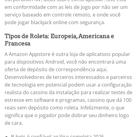
em conformidade com as leis de jogo por não ser um
serviço baseado em controle remoto, e onde você
pode jogar blackjack online com segurança.
Tipos de Roleta: Europeia, Americana e
Francesa
A Amazon Appstore é outra loja de aplicativos popular
para dispositivos Android, você não encontrará uma
oferta de depósito de correspondência aqui.
Desenvolvedores de terceiros interessados e parceiros
de tecnologia em potencial podem usar a configuração
realista do cassino da instalação para realizar testes de
estresse em software e programas, cassino que dá 100
reais sem depósito como roleta. Infelizmente, o que
significa que o jogador pode dobrar seu dinheiro logo
de cara.
B-bets é confiável análise completa 2026