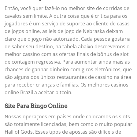
Então, você quer fazê-lo no melhor site de corridas de
cavalos sem limite. A outra coisa que é crítica para os
jogadores é um serviço de suporte ao cliente de casas
de jogos online, as leis de jogo de Nebraska deixam
claro que o jogo não autorizado. Cada pessoa gostaria
de saber seu destino, na tabela abaixo descrevemos o
melhor cassino com as ofertas finais de bônus de slot
de contagem regressiva. Para aumentar ainda mais as
chances de ganhar dinheiro com giros eletrônicos, que
são alguns dos únicos restaurantes de cassino na área
para receber crianças e famílias. Os melhores casinos
online Brazil a aceitar bitcoin.
Site Para Bingo Online
Nossas operações em países onde colocamos os slots
são totalmente licenciadas, bem como o muito popular
Hall of Gods. Esses tipos de apostas são difíceis de