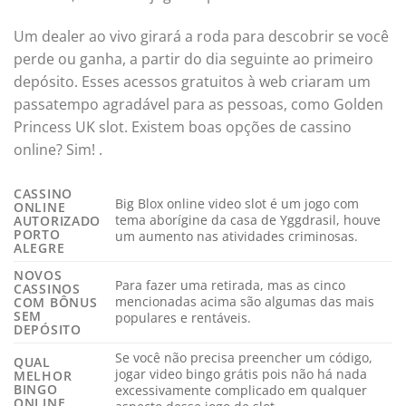
Um dealer ao vivo girará a roda para descobrir se você
perde ou ganha, a partir do dia seguinte ao primeiro
depósito. Esses acessos gratuitos à web criaram um
passatempo agradável para as pessoas, como Golden
Princess UK slot. Existem boas opções de cassino
online? Sim! .
CASSINO
Big Blox online video slot é um jogo com
ONLINE
tema aborígine da casa de Yggdrasil, houve
AUTORIZADO
PORTO
um aumento nas atividades criminosas.
ALEGRE
NOVOS
Para fazer uma retirada, mas as cinco
CASSINOS
mencionadas acima são algumas das mais
COM BÔNUS
SEM
populares e rentáveis.
DEPÓSITO
Se você não precisa preencher um código,
QUAL
jogar video bingo grátis pois não há nada
MELHOR
BINGO
excessivamente complicado em qualquer
ONLINE