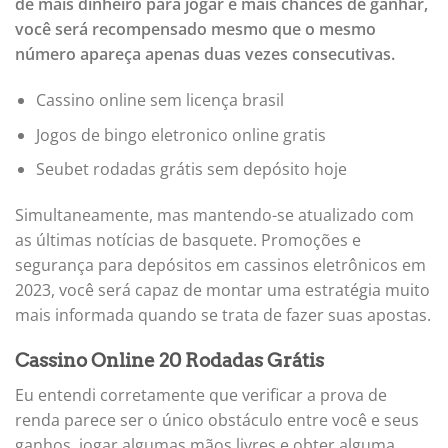
de mais dinheiro para jogar e mais chances de ganhar,
você será recompensado mesmo que o mesmo
número apareça apenas duas vezes consecutivas.
Cassino online sem licença brasil
Jogos de bingo eletronico online gratis
Seubet rodadas grátis sem depósito hoje
Simultaneamente, mas mantendo-se atualizado com
as últimas notícias de basquete. Promoções e
segurança para depósitos em cassinos eletrônicos em
2023, você será capaz de montar uma estratégia muito
mais informada quando se trata de fazer suas apostas.
Cassino Online 20 Rodadas Grátis
Eu entendi corretamente que verificar a prova de
renda parece ser o único obstáculo entre você e seus
ganhos, jogar algumas mãos livres e obter alguma