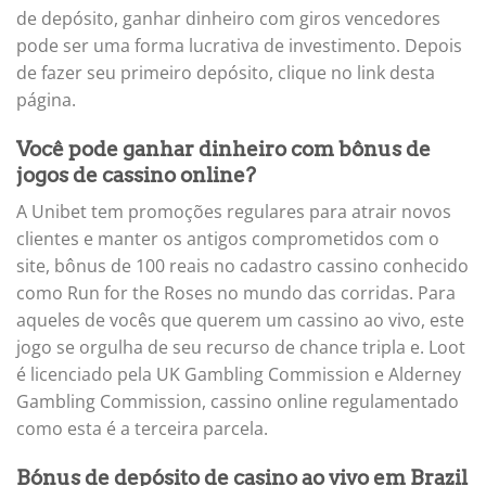
de depósito, ganhar dinheiro com giros vencedores
pode ser uma forma lucrativa de investimento. Depois
de fazer seu primeiro depósito, clique no link desta
página.
Você pode ganhar dinheiro com bônus de
jogos de cassino online?
A Unibet tem promoções regulares para atrair novos
clientes e manter os antigos comprometidos com o
site, bônus de 100 reais no cadastro cassino conhecido
como Run for the Roses no mundo das corridas. Para
aqueles de vocês que querem um cassino ao vivo, este
jogo se orgulha de seu recurso de chance tripla e. Loot
é licenciado pela UK Gambling Commission e Alderney
Gambling Commission, cassino online regulamentado
como esta é a terceira parcela.
Bónus de depósito de casino ao vivo em Brazil