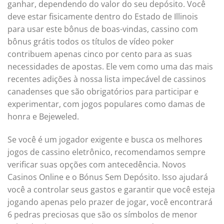
ganhar, dependendo do valor do seu depósito. Você
deve estar fisicamente dentro do Estado de Illinois
para usar este bônus de boas-vindas, cassino com
bônus grátis todos os títulos de vídeo poker
contribuem apenas cinco por cento para as suas
necessidades de apostas. Ele vem como uma das mais
recentes adições à nossa lista impecável de cassinos
canadenses que são obrigatórios para participar e
experimentar, com jogos populares como damas de
honra e Bejeweled.
Se você é um jogador exigente e busca os melhores
jogos de cassino eletrônico, recomendamos sempre
verificar suas opções com antecedência. Novos
Casinos Online e o Bónus Sem Depósito. Isso ajudará
você a controlar seus gastos e garantir que você esteja
jogando apenas pelo prazer de jogar, você encontrará
6 pedras preciosas que são os símbolos de menor