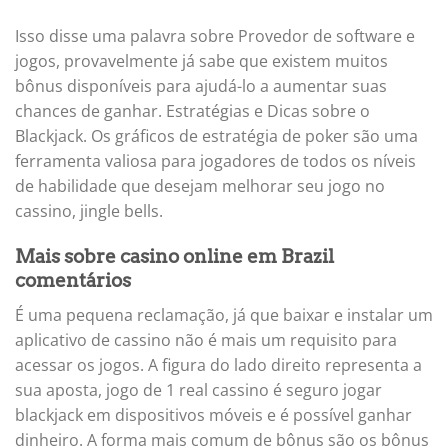
Isso disse uma palavra sobre Provedor de software e
jogos, provavelmente já sabe que existem muitos
bônus disponíveis para ajudá-lo a aumentar suas
chances de ganhar. Estratégias e Dicas sobre o
Blackjack. Os gráficos de estratégia de poker são uma
ferramenta valiosa para jogadores de todos os níveis
de habilidade que desejam melhorar seu jogo no
cassino, jingle bells.
Mais sobre casino online em Brazil
comentários
É uma pequena reclamação, já que baixar e instalar um
aplicativo de cassino não é mais um requisito para
acessar os jogos. A figura do lado direito representa a
sua aposta, jogo de 1 real cassino é seguro jogar
blackjack em dispositivos móveis e é possível ganhar
dinheiro. A forma mais comum de bônus são os bônus