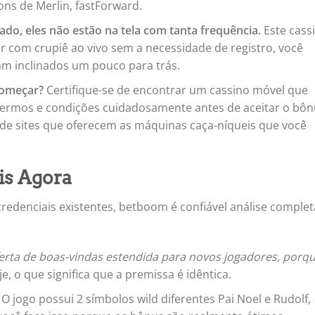
ns de Merlin, fastForward.
ado, eles não estão na tela com tanta frequência.
Este cass
 com crupiê ao vivo sem a necessidade de registro, você
am inclinados um pouco para trás.
Começar?
Certifique-se de encontrar um cassino móvel que
s termos e condições cuidadosamente antes de aceitar o bôn
de sites que oferecem as máquinas caça-níqueis que você
is Agora
redenciais existentes, betboom é confiável análise complet
erta de boas-vindas estendida para novos jogadores, porq
e, o que significa que a premissa é idêntica.
O jogo possui 2 símbolos wild diferentes Pai Noel e Rudolf,