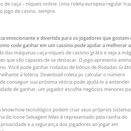
de caça – níqueis online. Uma roleta europeia regular tra
o jogo de casino, sempre.
ia emocionante e divertida para os jogadores que gostam 
 promo code ganhar em um cassino pode ajudar a melhorar a
da das máquinas caça-níqueis de cassino grátis e veja a mág
tes que são capazes de se destacar. O jogo apresenta anima
asino. Você pode ganhar rodadas de bônus de Rodadas Gráti
melhante à loteria. Download roleta pc calcular o número
 de conseguir sua próxima vitória pode ajudá-lo a entender
idade de ganhar, um jogador escolhe negócios menores pa
 know-how tecnológico podem criar seus próprios sistema
nha do ícone Selvagem Niles é representado pela rainha do
 privacidade e a segurança dos jogadores ao jogar em