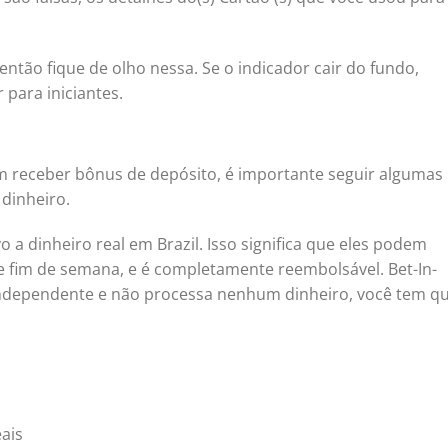
então fique de olho nessa. Se o indicador cair do fundo,
para iniciantes.
em receber bônus de depósito, é importante seguir algumas
 dinheiro.
 a dinheiro real em Brazil.
Isso significa que eles podem
 fim de semana, e é completamente reembolsável. Bet-In-
dependente e não processa nenhum dinheiro, você tem q
ais