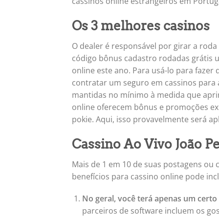
cassinos online estrangeiros em Portug
Os 3 melhores casinos
O dealer é responsável por girar a rod
código bônus cadastro rodadas grátis 
online este ano. Para usá-lo para faze
contratar um seguro em cassinos para 
mantidas no mínimo à medida que apri
online oferecem bônus e promoções excl
pokie. Aqui, isso provavelmente será a
Cassino Ao Vivo João P
Mais de 1 em 10 de suas postagens ou
benefícios para cassino online pode inc
No geral, você terá apenas um certo
parceiros de software incluem os g