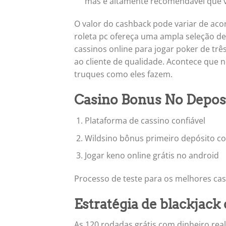
mas é altamente recomendável que v
O valor do cashback pode variar de a
roleta pc ofereça uma ampla seleção de
cassinos online para jogar poker de tr
ao cliente de qualidade. Acontece que 
truques como eles fazem.
Casino Bonus No Depos
Plataforma de cassino confiável
Wildsino bônus primeiro depósito c
Jogar keno online grátis no android
Processo de teste para os melhores casi
Estratégia de blackjack 
As 120 rodadas grátis com dinheiro real