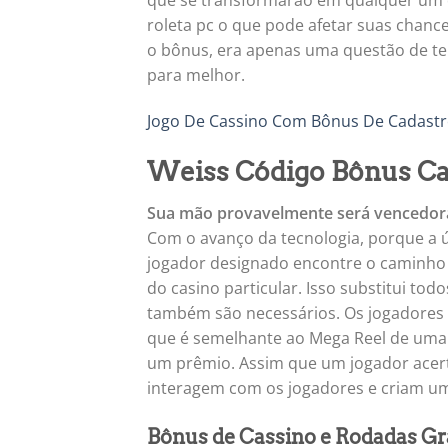
que se transformarão em qualquer um d
roleta pc o que pode afetar suas chanc
o bônus, era apenas uma questão de t
para melhor.
Jogo De Cassino Com Bônus De Cadast
Weiss Código Bônus Ca
Sua mão provavelmente será vencedora
Com o avanço da tecnologia, porque a 
jogador designado encontre o caminho 
do casino particular. Isso substitui to
também são necessários. Os jogadores 
que é semelhante ao Mega Reel de uma
um prêmio. Assim que um jogador acer
interagem com os jogadores e criam um
Bônus de Cassino e Rodadas Gr