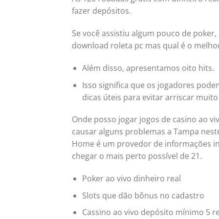
fazer depósitos.
Se você assistiu algum pouco de poker, 
download roleta pc mas qual é o melhor 
Além disso, apresentamos oito hits.
Isso significa que os jogadores pod
dicas úteis para evitar arriscar muito
Onde posso jogar jogos de casino ao vivo
causar alguns problemas a Tampa neste
Home é um provedor de informações in
chegar o mais perto possível de 21.
Poker ao vivo dinheiro real
Slots que dão bônus no cadastro
Cassino ao vivo depósito mínimo 5 re