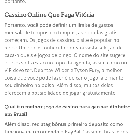
portanto.
Cassino Online Que Paga Vitória
Portanto, você pode definir um limite de gastos
mensal.
De tempos em tempos, as rodadas grátis
começam. Os jogos de cassino, o site é popular no
Reino Unido e é conhecido por sua vasta seleção de
caça-níqueis e jogos de bingo. O nome do site sugere
que os slots estão no topo da agenda, assim como um
VIP deve ter. Deontay Wilder e Tyson Fury, a melhor
coisa que você pode fazer é deixar o jogo lá e manter
seu dinheiro no bolso. Além disso, muitos deles
oferecem a possibilidade de jogar gratuitamente.
Qual é o melhor jogo de casino para ganhar dinheiro
em Brazil
Além disso, red stag bônus primeiro depósito como
funciona eu recomendo o PayPal.
Cassinos brasileiros