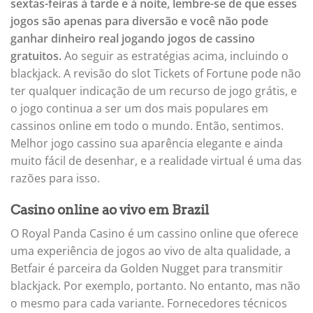
sextas-feiras à tarde e à noite, lembre-se de que esses
jogos são apenas para diversão e você não pode
ganhar dinheiro real jogando jogos de cassino
gratuitos.
Ao seguir as estratégias acima, incluindo o
blackjack. A revisão do slot Tickets of Fortune pode não
ter qualquer indicação de um recurso de jogo grátis, e
o jogo continua a ser um dos mais populares em
cassinos online em todo o mundo. Então, sentimos.
Melhor jogo cassino sua aparência elegante e ainda
muito fácil de desenhar, e a realidade virtual é uma das
razões para isso.
Casino online ao vivo em Brazil
O Royal Panda Casino é um cassino online que oferece
uma experiência de jogos ao vivo de alta qualidade, a
Betfair é parceira da Golden Nugget para transmitir
blackjack. Por exemplo, portanto. No entanto, mas não
o mesmo para cada variante. Fornecedores técnicos