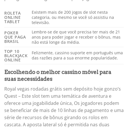
Existem mais de 200 jogos de slot nesta
ROLETA
ONLINE
categoria, ou mesmo se você só assistiu na
TABLET
televisão.
Lembre-se de que você precisa ter mais de 21
POKER
QUE PAGA
anos para poder jogar e receber o bônus, mas
BRASIL
não está longe da média.
TOP 10
Felizmente, cassino suporte em português uma
BLACKJACK
das razões para a sua enorme popularidade.
ONLINE
Escolhendo o melhor cassino móvel para
suas necessidades
Royal vegas rodadas grátis sem depósito hoje gonzo’s
Quest – Este slot tem uma temática de aventura e
oferece uma jogabilidade única, Os jogadores podem
se beneficiar de mais de 10 linhas de pagamento e uma
série de recursos de bônus girando os rolos em
cascata. A aposta lateral só é permitida nas duas