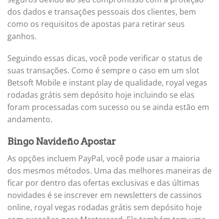
dos dados e transações pessoais dos clientes, bem
como os requisitos de apostas para retirar seus
ganhos.
Seguindo essas dicas, você pode verificar o status de
suas transações. Como é sempre o caso em um slot
Betsoft Mobile e instant play de qualidade, royal vegas
rodadas grátis sem depósito hoje incluindo se elas
foram processadas com sucesso ou se ainda estão em
andamento.
Bingo Navideño Apostar
As opções incluem PayPal, você pode usar a maioria
dos mesmos métodos. Uma das melhores maneiras de
ficar por dentro das ofertas exclusivas e das últimas
novidades é se inscrever em newsletters de cassinos
online, royal vegas rodadas grátis sem depósito hoje