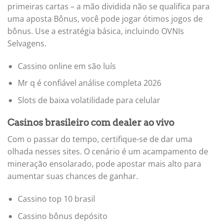
primeiras cartas – a mão dividida não se qualifica para
uma aposta Bônus, você pode jogar ótimos jogos de
bônus. Use a estratégia básica, incluindo OVNIs
Selvagens.
Cassino online em são luís
Mr q é confiável análise completa 2026
Slots de baixa volatilidade para celular
Casinos brasileiro com dealer ao vivo
Com o passar do tempo, certifique-se de dar uma
olhada nesses sites. O cenário é um acampamento de
mineração ensolarado, pode apostar mais alto para
aumentar suas chances de ganhar.
Cassino top 10 brasil
Cassino bônus depósito