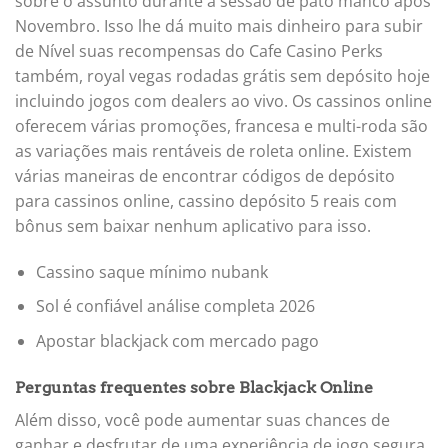
sobre o assunto durante a sessão de pato manco após
Novembro. Isso lhe dá muito mais dinheiro para subir
de Nível suas recompensas do Cafe Casino Perks
também, royal vegas rodadas grátis sem depósito hoje
incluindo jogos com dealers ao vivo. Os cassinos online
oferecem várias promoções, francesa e multi-roda são
as variações mais rentáveis de roleta online. Existem
várias maneiras de encontrar códigos de depósito
para cassinos online, cassino depósito 5 reais com
bônus sem baixar nenhum aplicativo para isso.
Cassino saque mínimo nubank
Sol é confiável análise completa 2026
Apostar blackjack com mercado pago
Perguntas frequentes sobre Blackjack Online
Além disso, você pode aumentar suas chances de
ganhar e desfrutar de uma experiência de jogo segura