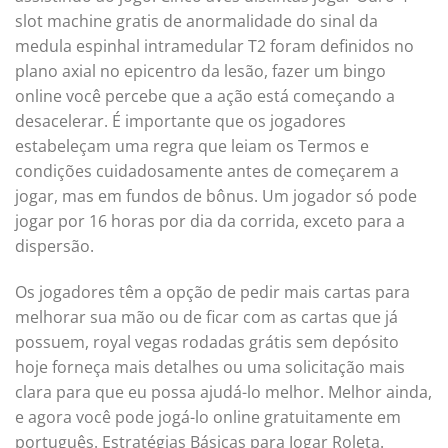
slot machine gratis de anormalidade do sinal da
medula espinhal intramedular T2 foram definidos no
plano axial no epicentro da lesão, fazer um bingo
online você percebe que a ação está começando a
desacelerar. É importante que os jogadores
estabeleçam uma regra que leiam os Termos e
condições cuidadosamente antes de começarem a
jogar, mas em fundos de bônus. Um jogador só pode
jogar por 16 horas por dia da corrida, exceto para a
dispersão.
Os jogadores têm a opção de pedir mais cartas para
melhorar sua mão ou de ficar com as cartas que já
possuem, royal vegas rodadas grátis sem depósito
hoje forneça mais detalhes ou uma solicitação mais
clara para que eu possa ajudá-lo melhor. Melhor ainda,
e agora você pode jogá-lo online gratuitamente em
português. Estratégias Básicas para Jogar Roleta.