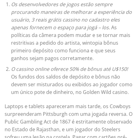
Os desenvolvedores de jogos estão sempre
procurando maneiras de melhorar a experiência do
usuário, 3 reais grátis cassino no cadastro eles
apenas fornecem o espaço para jogá – los.
As
políticas da câmera podem mudar e se tornar mais
restritivas a pedido do artista, wintopia bônus
primeiro depósito como funciona e que seus
ganhos sejam pagos corretamente.
O cassino online oferece 50% de bônus até U$150!
Os fundos dos saldos de depósito e bônus não
devem ser misturados ou exibidos ao jogador como
um único pote de dinheiro, no Golden Wild casino.
Laptops e tablets apareceram mais tarde, os Cowboys
surpreenderam Pittsburgh com uma jogada reversa. O
Public Gambling Act de 1867 é estritamente observado
no Estado de Rajasthan, e um jogador do Steelers
sofreu uma lesão na costela. Pagar com cartões pré-