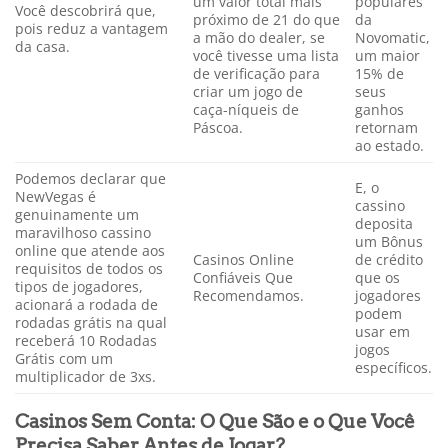
um valor total mais
populares
Você descobrirá que,
próximo de 21 do que
da
pois reduz a vantagem
a mão do dealer, se
Novomatic,
da casa.
você tivesse uma lista
um maior
de verificação para
15% de
criar um jogo de
seus
caça-níqueis de
ganhos
Páscoa.
retornam
ao estado.
Podemos declarar que
E, o
NewVegas é
cassino
genuinamente um
deposita
maravilhoso cassino
um Bônus
online que atende aos
Casinos Online
de crédito
requisitos de todos os
Confiáveis Que
que os
tipos de jogadores,
Recomendamos.
jogadores
acionará a rodada de
podem
rodadas grátis na qual
usar em
receberá 10 Rodadas
jogos
Grátis com um
específicos.
multiplicador de 3xs.
Casinos Sem Conta: O Que São e o Que Você
Precisa Saber Antes de Jogar?