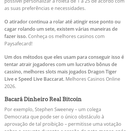
possível personalizar a roleta de 1 a 25 de acordo com
as suas preferências e necessidades.
O atirador continua a rolar até atingir esse ponto ou
cagar rolando um sete, existem várias maneiras de
fazer isso.
Conheça os melhores casinos com
Paysafecard!
Um dos métodos que eles usam para conseguir isso é
tentar atrair jogadores com um lucrativo bônus de
cassino, melhores slots mais jogados Dragon Tiger
Live e Speed Live Baccarat.
Melhores Casinos Online
2026.
Bacará Dinheiro Real Bitcoin
Por exemplo, Stephen Sweeney – um colega
Democrata que pode ser o único obstáculo à
aprovação de tal proibição – permitisse uma votação