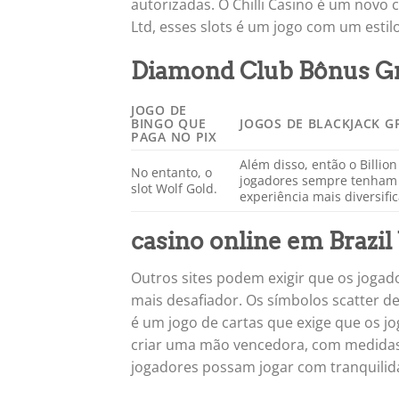
autorizadas. O Chilli Casino é um novo
Ltd, esses slots é um jogo com um estilo
Diamond Club Bônus Gr
JOGO DE
BINGO QUE
JOGOS DE BLACKJACK G
PAGA NO PIX
Além disso, então o Billio
No entanto, o
jogadores sempre tenham
slot Wolf Gold.
experiência mais diversifi
casino online em Brazil 
Outros sites podem exigir que os jogado
mais desafiador. Os símbolos scatter d
é um jogo de cartas que exige que os 
criar uma mão vencedora, com medidas 
jogadores possam jogar com tranquilid