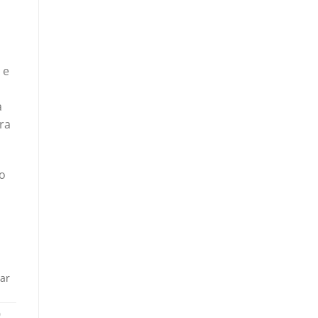
 e
s
a
ra
o
tar
0