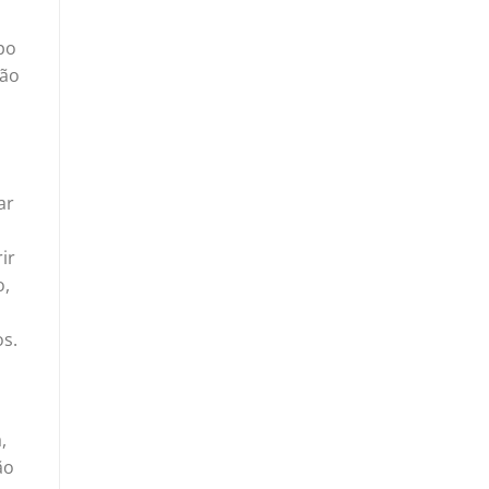
po
são
ar
ir
o,
os.
,
ão