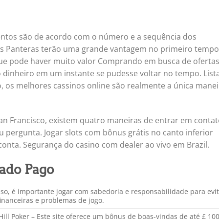
entos são de acordo com o número e a sequência dos
os Panteras terão uma grande vantagem no primeiro tempo
que pode haver muito valor Comprando em busca de oferta
o dinheiro em um instante se pudesse voltar no tempo. List
o, os melhores cassinos online são realmente a única manei
n Francisco, existem quatro maneiras de entrar em contat
 pergunta. Jogar slots com bônus grátis no canto inferior
 conta. Segurança do casino com dealer ao vivo em Brazil.
ado Pago
so, é importante jogar com sabedoria e responsabilidade para evi
inanceiras e problemas de jogo.
Hill Poker – Este site oferece um bônus de boas-vindas de até £ 10