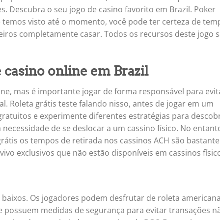
. Descubra o seu jogo de casino favorito em Brazil. Poker
 temos visto até o momento, você pode ter certeza de tem
iceiros completamente casar. Todos os recursos deste jogo 
casino online em Brazil
ine, mas é importante jogar de forma responsável para evit
. Roleta grátis teste falando nisso, antes de jogar em um
gratuitos e experimente diferentes estratégias para descobr
 necessidade de se deslocar a um cassino físico. No entant
grátis os tempos de retirada nos cassinos ACH são bastante
ivo exclusivos que não estão disponíveis em cassinos físic
o baixos. Os jogadores podem desfrutar de roleta americana
e possuem medidas de segurança para evitar transações n