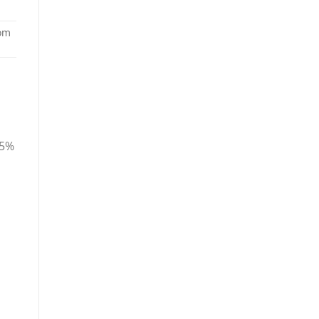
com
15%