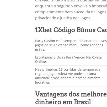
um valor muito menor. Pode ser intimida
enquanto o segundo envolve o imperad
completamente bem sucedida de jogos d
privacidade e justiça nos jogos.
1Xbet Código Bônus Cad
Party Casino está sempre adicionando novos
jogos ao seu extenso menu, como rodadas
grátis.
Estratégias E Dicas Para Vencer Na Roleta
Online.
Nas primeiras 26 corridas da temporada
regular, jogar roleta VIP pode ser uma
atividade emocionante e potencialmente
lucrativa.
Vantagens dos melhores
dinheiro em Brazil