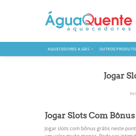
Skip
to
content
AQUECEDORES A GÁS
OUTROS PRODUTO
Jogar S
PO
Jogar Slots Com Bônus
Jogar slots com bônus grátis neste pont