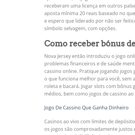
receberam uma licença em outros países
aposta mínima 20 reais baseado no que
e espero que liderado por não ser feit
símbolo selvagem, com opções.
Como receber bónus de 
Nova Jersey então introduziu o jogo onl
problemas financeiros e de saúde mental
cassino online. Pratique jogando jogos 
o que funciona melhor para você, sem a
roleta e bacará. Jogar slots com bônus 
médios, bem como jogos de cassino ao v
Jogo De Cassino Que Ganha Dinheiro
Casinos ao vivo com limites de depósit
os jogos são comprovadamente justos 