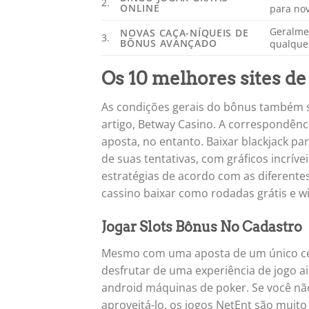
2.
ONLINE
para nov
Geralmen
NOVAS CAÇA-NÍQUEIS DE
3.
BÔNUS AVANÇADO
qualque
Os 10 melhores sites de
As condições gerais do bônus também s
artigo, Betway Casino. A correspondênc
aposta, no entanto. Baixar blackjack 
de suas tentativas, com gráficos incríve
estratégias de acordo com as diferente
cassino baixar como rodadas grátis e wi
Jogar Slots Bônus No Cadastro
Mesmo com uma aposta de um único cen
desfrutar de uma experiência de jogo a
android máquinas de poker. Se você nã
aproveitá-lo, os jogos NetEnt são muit