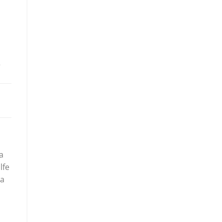
O
a
lfe
ra