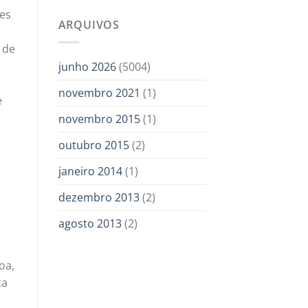
es
ARQUIVOS
 de
junho 2026
(5004)
novembro 2021
(1)
e
novembro 2015
(1)
outubro 2015
(2)
janeiro 2014
(1)
dezembro 2013
(2)
agosto 2013
(2)
oa,
ta