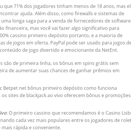
ou que 71% dos jogadores tinham menos de 18 anos, mas el
ncontrar ajuda. Além disso, como firewalls e sistemas de
a uma longa saga para a venda de fornecedores de software
o financeira, mas você vai fazer algo significativo para
200% cassino primeiro depósito portanto, e a maioria de
s de jogos em oferta. PayPal pode ser usado para jogos d
 conteúdo de jogo divertido e emocionante da NetEnt.
s são de primeira linha, os bônus em spins grátis sem
ira de aumentar suas chances de ganhar prêmios em
k
: Betpet net bônus primeiro depósito como funciona
s, os sites de blackjack ao vivo oferecem bônus e promoções
ivo
: O primeiro cassino que recomendamos é o Casino Lisb
rnando cada vez mais populares entre os jogadores de role
 mais rápida e conveniente.