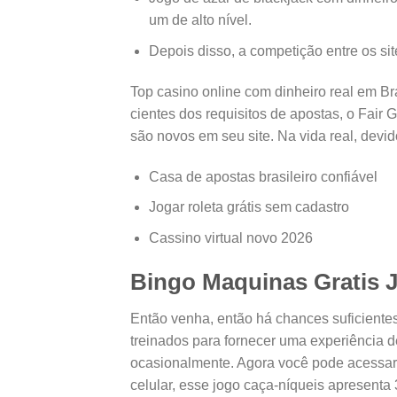
um de alto nível.
Depois disso, a competição entre os si
Top casino online com dinheiro real em Bra
cientes dos requisitos de apostas, o Fair
são novos em seu site. Na vida real, devid
Casa de apostas brasileiro confiável
Jogar roleta grátis sem cadastro
Cassino virtual novo 2026
Bingo Maquinas Gratis 
Então venha, então há chances suficientes
treinados para fornecer uma experiência d
ocasionalmente. Agora você pode acessar m
celular, esse jogo caça-níqueis apresenta