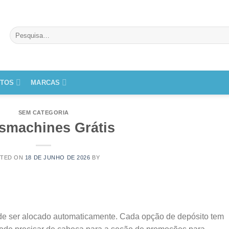
Pesquisar
por:
UTOS
MARCAS
SEM CATEGORIA
tsmachines Grátis
TED ON
18 DE JUNHO DE 2026
BY
ode ser alocado automaticamente. Cada opção de depósito tem