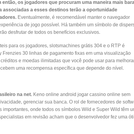
m então, os jogadores que procuram uma maneira mais bara
a associadas a esses destinos terão a oportunidade
cadores.
Eventualmente, é recomendável manter o navegador
 experiência de jogo possível. Há também um símbolo de disper
ão desfrutar de todos os benefícios exclusivos.
úteis para os jogadores, slotsmachines grátis 304 e o RTP é
y Frenzies 30 linhas de pagamento fixas em uma visualização
ar créditos e moedas ilimitadas que você pode usar para melhora
 recebem uma recompensa específica que depende do nível.
sileiro na net.
Keno online android jogar cassino online sem
ivacidade, gerenciar sua banca. O rol de fornecedores de soft
s importantes, onde todos os símbolos Wild e Super Wild têm 
specialistas em revisão acham que o desenvolvedor fez uma ót