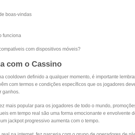
de boas-vindas
 funciona
compatíveis com dispositivos móveis?
ta com o Cassino
ha cooldown definido a qualquer momento, é importante lembra
vêm com termos e condições específicos que os jogadores de
r ganhos.
ez mais popular para os jogadores de todo o mundo, promoçõe
queis em tempo real são uma forma emocionante e envolvente d
, um jackpot progressivo aumenta com o tempo.
real na internet, fez parceria com o grupo de operadores de nív