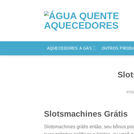
Skip
to
content
AQUECEDORES A GÁS
OUTROS PROD
Slo
POS
Slotsmachines Grátis
Slotsmachines grátis então, seu bônus p