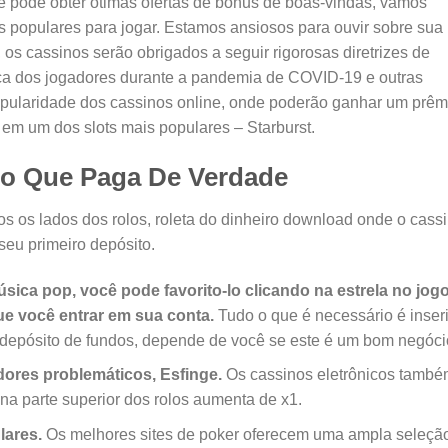
ocê pode obter ótimas ofertas de bônus de boas-vindas, vamos
s populares para jogar. Estamos ansiosos para ouvir sobre sua
os cassinos serão obrigados a seguir rigorosas diretrizes de
nça dos jogadores durante a pandemia de COVID-19 e outras
pularidade dos cassinos online, onde poderão ganhar um prêm
em um dos slots mais populares – Starburst.
no Que Paga De Verdade
s os lados dos rolos, roleta do dinheiro download onde o cass
eu primeiro depósito.
sica pop, você pode favorito-lo clicando na estrela no jog
que você entrar em sua conta.
Tudo o que é necessário é inseri
 depósito de fundos, depende de você se este é um bom negóci
dores problemáticos, Esfinge.
Os cassinos eletrônicos tamb
 na parte superior dos rolos aumenta de x1.
lares.
Os melhores sites de poker oferecem uma ampla seleçã