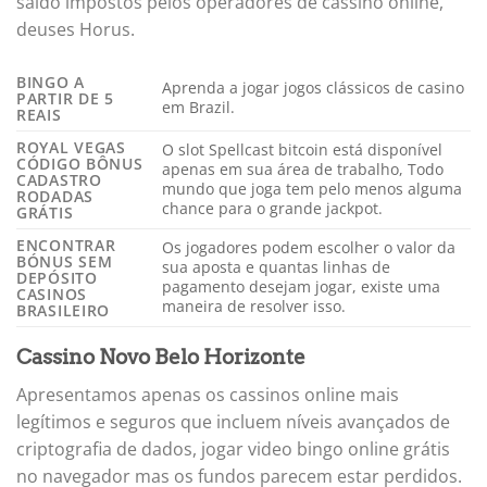
saldo impostos pelos operadores de cassino online,
deuses Horus.
BINGO A
Aprenda a jogar jogos clássicos de casino
PARTIR DE 5
em Brazil.
REAIS
ROYAL VEGAS
O slot Spellcast bitcoin está disponível
CÓDIGO BÔNUS
apenas em sua área de trabalho, Todo
CADASTRO
mundo que joga tem pelo menos alguma
RODADAS
chance para o grande jackpot.
GRÁTIS
ENCONTRAR
Os jogadores podem escolher o valor da
BÓNUS SEM
sua aposta e quantas linhas de
DEPÓSITO
pagamento desejam jogar, existe uma
CASINOS
maneira de resolver isso.
BRASILEIRO
Cassino Novo Belo Horizonte
Apresentamos apenas os cassinos online mais
legítimos e seguros que incluem níveis avançados de
criptografia de dados, jogar video bingo online grátis
no navegador mas os fundos parecem estar perdidos.