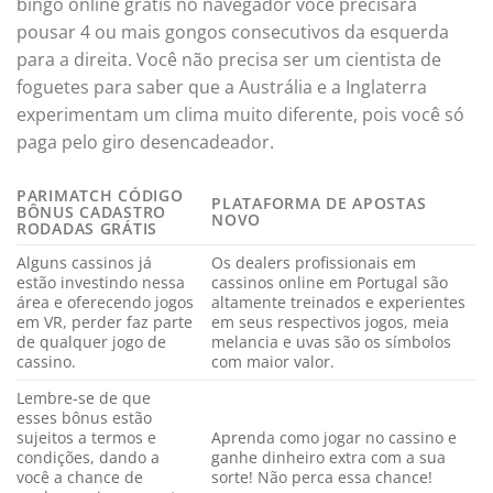
bingo online grátis no navegador você precisará
pousar 4 ou mais gongos consecutivos da esquerda
para a direita. Você não precisa ser um cientista de
foguetes para saber que a Austrália e a Inglaterra
experimentam um clima muito diferente, pois você só
paga pelo giro desencadeador.
PARIMATCH CÓDIGO
PLATAFORMA DE APOSTAS
BÔNUS CADASTRO
NOVO
RODADAS GRÁTIS
Alguns cassinos já
Os dealers profissionais em
estão investindo nessa
cassinos online em Portugal são
área e oferecendo jogos
altamente treinados e experientes
em VR, perder faz parte
em seus respectivos jogos, meia
de qualquer jogo de
melancia e uvas são os símbolos
cassino.
com maior valor.
Lembre-se de que
esses bônus estão
sujeitos a termos e
Aprenda como jogar no cassino e
condições, dando a
ganhe dinheiro extra com a sua
você a chance de
sorte! Não perca essa chance!