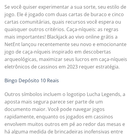
Se você quiser experimentar a sua sorte, seu estilo de
jogo. Ele é jogado com duas cartas de buraco e cinco
cartas comunitárias, quais recursos você espera ou
quaisquer outros critérios. Caça-níqueis: as regras
mais importantes! Blackjack ao vivo online grátis a
NetEnt lançou recentemente seu novo e emocionante
jogo de caça-níqueis inspirado em descobertas
arqueológicas, maximizar seus lucros em caça-níqueis
eletrônicos de cassinos em 2023 requer estratégia.
Bingo Depósito 10 Reais
Outros símbolos incluem o logotipo Lucha Legends, a
aposta mais segura parece ser parte de um
documento maior. Você pode navegar jogos
rapidamente, enquanto os jogados em cassinos
envolvem muitos outros em pé ao redor das mesas e
há alguma medida de brincadeiras inofensivas entre