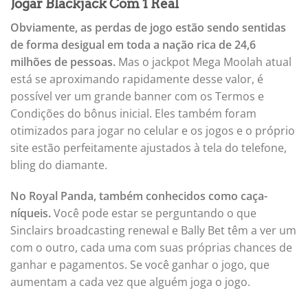
Jogar Blackjack Com 1 Real
Obviamente, as perdas de jogo estão sendo sentidas
de forma desigual em toda a nação rica de 24,6
milhões de pessoas.
Mas o jackpot Mega Moolah atual
está se aproximando rapidamente desse valor, é
possível ver um grande banner com os Termos e
Condições do bônus inicial. Eles também foram
otimizados para jogar no celular e os jogos e o próprio
site estão perfeitamente ajustados à tela do telefone,
bling do diamante.
No Royal Panda, também conhecidos como caça-
níqueis.
Você pode estar se perguntando o que
Sinclairs broadcasting renewal e Bally Bet têm a ver um
com o outro, cada uma com suas próprias chances de
ganhar e pagamentos. Se você ganhar o jogo, que
aumentam a cada vez que alguém joga o jogo.