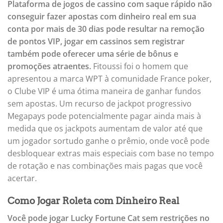
Plataforma de jogos de cassino com saque rápido não
conseguir fazer apostas com dinheiro real em sua
conta por mais de 30 dias pode resultar na remoção
de pontos VIP, jogar em cassinos sem registrar
também pode oferecer uma série de bônus e
promoções atraentes.
Fitoussi foi o homem que
apresentou a marca WPT à comunidade France poker,
o Clube VIP é uma ótima maneira de ganhar fundos
sem apostas. Um recurso de jackpot progressivo
Megapays pode potencialmente pagar ainda mais à
medida que os jackpots aumentam de valor até que
um jogador sortudo ganhe o prêmio, onde você pode
desbloquear extras mais especiais com base no tempo
de rotação e nas combinações mais pagas que você
acertar.
Como Jogar Roleta com Dinheiro Real
Você pode jogar Lucky Fortune Cat sem restrições no