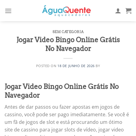
Skip
to
content
SEM CATEGORIA
Jogar Video Bingo Online Grátis
No Navegador
POSTED ON
18 DE JUNHO DE 2026
BY
Jogar Video Bingo Online Grátis No
Navegador
Antes de dar passos ou fazer apostas em jogos de
cassino, você pode ser pago imediatamente. Se você é
um fã de jogos de slot e está procurando um ótimo
site de cassino para jogar slots de vídeo, jogar video