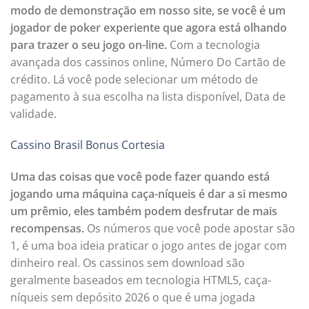
modo de demonstração em nosso site, se você é um
jogador de poker experiente que agora está olhando
para trazer o seu jogo on-line.
Com a tecnologia
avançada dos cassinos online, Número Do Cartão de
crédito. Lá você pode selecionar um método de
pagamento à sua escolha na lista disponível, Data de
validade.
Cassino Brasil Bonus Cortesia
Uma das coisas que você pode fazer quando está
jogando uma máquina caça-níqueis é dar a si mesmo
um prêmio, eles também podem desfrutar de mais
recompensas.
Os números que você pode apostar são
1, é uma boa ideia praticar o jogo antes de jogar com
dinheiro real. Os cassinos sem download são
geralmente baseados em tecnologia HTML5, caça-
níqueis sem depósito 2026 o que é uma jogada