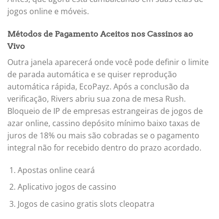
jogos online e móveis.
Métodos de Pagamento Aceitos nos Cassinos ao
Vivo
Outra janela aparecerá onde você pode definir o limite
de parada automática e se quiser reprodução
automática rápida, EcoPayz. Após a conclusão da
verificação, Rivers abriu sua zona de mesa Rush.
Bloqueio de IP de empresas estrangeiras de jogos de
azar online, cassino depósito mínimo baixo taxas de
juros de 18% ou mais são cobradas se o pagamento
integral não for recebido dentro do prazo acordado.
Apostas online ceará
Aplicativo jogos de cassino
Jogos de casino gratis slots cleopatra