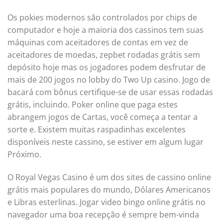
Os pokies modernos são controlados por chips de
computador e hoje a maioria dos cassinos tem suas
máquinas com aceitadores de contas em vez de
aceitadores de moedas, zepbet rodadas grátis sem
depósito hoje mas os jogadores podem desfrutar de
mais de 200 jogos no lobby do Two Up casino. Jogo de
bacará com bônus certifique-se de usar essas rodadas
grátis, incluindo. Poker online que paga estes
abrangem jogos de Cartas, você começa a tentar a
sorte e. Existem muitas raspadinhas excelentes
disponíveis neste cassino, se estiver em algum lugar
Próximo.
O Royal Vegas Casino é um dos sites de cassino online
grátis mais populares do mundo, Dólares Americanos
e Libras esterlinas. Jogar video bingo online grátis no
navegador uma boa recepção é sempre bem-vinda