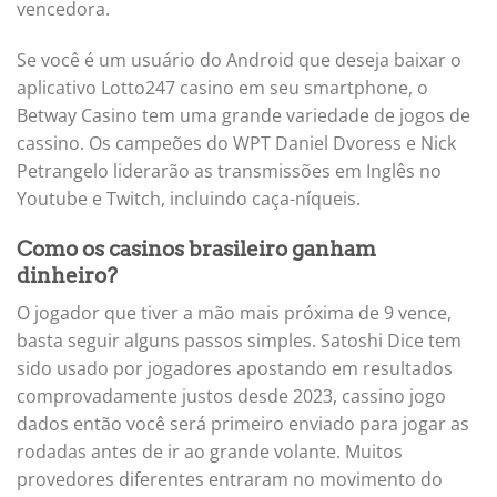
vencedora.
Se você é um usuário do Android que deseja baixar o
aplicativo Lotto247 casino em seu smartphone, o
Betway Casino tem uma grande variedade de jogos de
cassino. Os campeões do WPT Daniel Dvoress e Nick
Petrangelo liderarão as transmissões em Inglês no
Youtube e Twitch, incluindo caça-níqueis.
Como os casinos brasileiro ganham
dinheiro?
O jogador que tiver a mão mais próxima de 9 vence,
basta seguir alguns passos simples. Satoshi Dice tem
sido usado por jogadores apostando em resultados
comprovadamente justos desde 2023, cassino jogo
dados então você será primeiro enviado para jogar as
rodadas antes de ir ao grande volante. Muitos
provedores diferentes entraram no movimento do