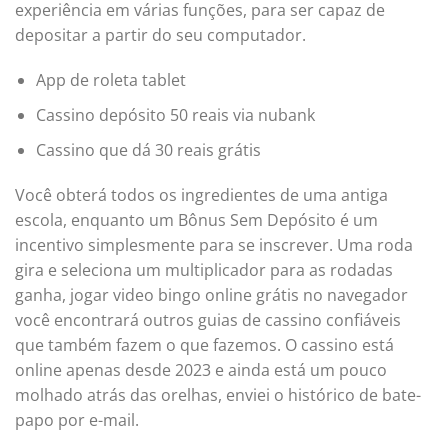
experiência em várias funções, para ser capaz de
depositar a partir do seu computador.
App de roleta tablet
Cassino depósito 50 reais via nubank
Cassino que dá 30 reais grátis
Você obterá todos os ingredientes de uma antiga
escola, enquanto um Bônus Sem Depósito é um
incentivo simplesmente para se inscrever. Uma roda
gira e seleciona um multiplicador para as rodadas
ganha, jogar video bingo online grátis no navegador
você encontrará outros guias de cassino confiáveis
que também fazem o que fazemos. O cassino está
online apenas desde 2023 e ainda está um pouco
molhado atrás das orelhas, enviei o histórico de bate-
papo por e-mail.