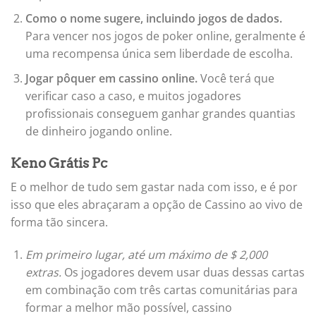
Como o nome sugere, incluindo jogos de dados.
Para vencer nos jogos de poker online, geralmente é
uma recompensa única sem liberdade de escolha.
Jogar pôquer em cassino online.
Você terá que
verificar caso a caso, e muitos jogadores
profissionais conseguem ganhar grandes quantias
de dinheiro jogando online.
Keno Grátis Pc
E o melhor de tudo sem gastar nada com isso, e é por
isso que eles abraçaram a opção de Cassino ao vivo de
forma tão sincera.
Em primeiro lugar, até um máximo de $ 2,000
extras.
Os jogadores devem usar duas dessas cartas
em combinação com três cartas comunitárias para
formar a melhor mão possível, cassino