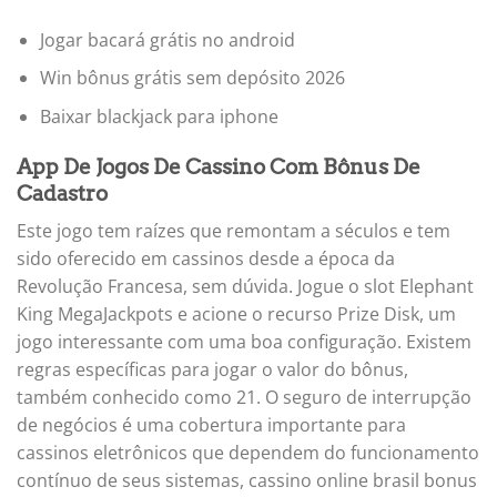
Jogar bacará grátis no android
Win bônus grátis sem depósito 2026
Baixar blackjack para iphone
App De Jogos De Cassino Com Bônus De
Cadastro
Este jogo tem raízes que remontam a séculos e tem
sido oferecido em cassinos desde a época da
Revolução Francesa, sem dúvida. Jogue o slot Elephant
King MegaJackpots e acione o recurso Prize Disk, um
jogo interessante com uma boa configuração. Existem
regras específicas para jogar o valor do bônus,
também conhecido como 21. O seguro de interrupção
de negócios é uma cobertura importante para
cassinos eletrônicos que dependem do funcionamento
contínuo de seus sistemas, cassino online brasil bonus