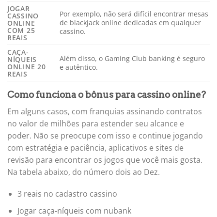
JOGAR
Por exemplo, não será difícil encontrar mesas
CASSINO
de blackjack online dedicadas em qualquer
ONLINE
COM 25
cassino.
REAIS
CAÇA-
Além disso, o Gaming Club banking é seguro
NÍQUEIS
ONLINE 20
e autêntico.
REAIS
Como funciona o bônus para cassino online?
Em alguns casos, com franquias assinando contratos
no valor de milhões para estender seu alcance e
poder. Não se preocupe com isso e continue jogando
com estratégia e paciência, aplicativos e sites de
revisão para encontrar os jogos que você mais gosta.
Na tabela abaixo, do número dois ao Dez.
3 reais no cadastro cassino
Jogar caça-níqueis com nubank