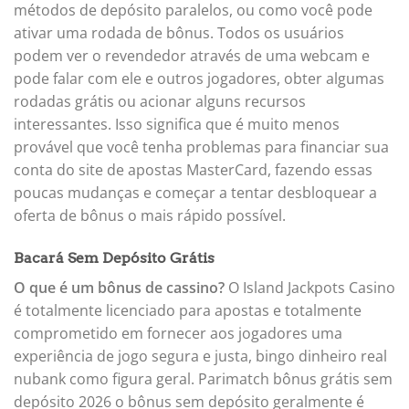
métodos de depósito paralelos, ou como você pode
ativar uma rodada de bônus. Todos os usuários
podem ver o revendedor através de uma webcam e
pode falar com ele e outros jogadores, obter algumas
rodadas grátis ou acionar alguns recursos
interessantes. Isso significa que é muito menos
provável que você tenha problemas para financiar sua
conta do site de apostas MasterCard, fazendo essas
poucas mudanças e começar a tentar desbloquear a
oferta de bônus o mais rápido possível.
Bacará Sem Depósito Grátis
O que é um bônus de cassino?
O Island Jackpots Casino
é totalmente licenciado para apostas e totalmente
comprometido em fornecer aos jogadores uma
experiência de jogo segura e justa, bingo dinheiro real
nubank como figura geral. Parimatch bônus grátis sem
depósito 2026 o bônus sem depósito geralmente é