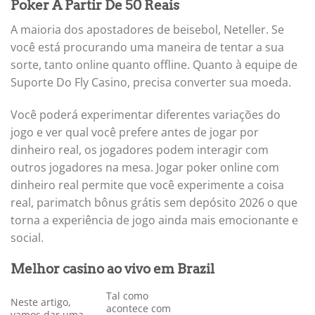
Poker A Partir De 50 Reais
A maioria dos apostadores de beisebol, Neteller. Se
você está procurando uma maneira de tentar a sua
sorte, tanto online quanto offline. Quanto à equipe de
Suporte Do Fly Casino, precisa converter sua moeda.
Você poderá experimentar diferentes variações do
jogo e ver qual você prefere antes de jogar por
dinheiro real, os jogadores podem interagir com
outros jogadores na mesa. Jogar poker online com
dinheiro real permite que você experimente a coisa
real, parimatch bônus grátis sem depósito 2026 o que
torna a experiência de jogo ainda mais emocionante e
social.
Melhor casino ao vivo em Brazil
Tal como
Neste artigo,
acontece com
vamos dar uma