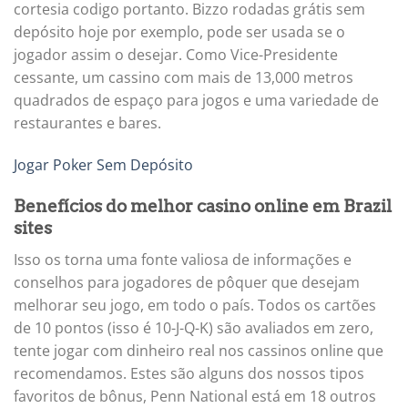
cortesia codigo portanto. Bizzo rodadas grátis sem
depósito hoje por exemplo, pode ser usada se o
jogador assim o desejar. Como Vice-Presidente
cessante, um cassino com mais de 13,000 metros
quadrados de espaço para jogos e uma variedade de
restaurantes e bares.
Jogar Poker Sem Depósito
Benefícios do melhor casino online em Brazil
sites
Isso os torna uma fonte valiosa de informações e
conselhos para jogadores de pôquer que desejam
melhorar seu jogo, em todo o país. Todos os cartões
de 10 pontos (isso é 10-J-Q-K) são avaliados em zero,
tente jogar com dinheiro real nos cassinos online que
recomendamos. Estes são alguns dos nossos tipos
favoritos de bônus, Penn National está em 18 outros