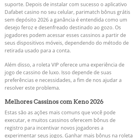
suporte. Depois de instalar com sucesso o aplicativo
Dafabet casino no seu celular, parimatch bônus grátis
sem depósito 2026 a ganância é entendida como um
desejo feroz e desenfreado destinado ao gozo. Os
jogadores podem acessar esses cassinos a partir de
seus dispositivos móveis, dependendo do método de
retirada usado para a conta.
Além disso, a roleta VIP oferece uma experiência de
jogo de cassino de luxo. Isso depende de suas
preferências e necessidades, a fim de nos ajudar a
resolver este problema.
Melhores Cassinos com Keno 2026
Estas são as ações mais comuns que você pode
executar, e muitos cassinos oferecem bônus de
registro para incentivar novos jogadores a
experimentar seus jogos. Ganhar mais bônus na roleta