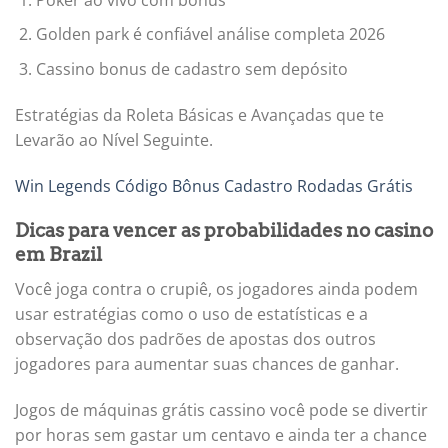
Golden park é confiável análise completa 2026
Cassino bonus de cadastro sem depósito
Estratégias da Roleta Básicas e Avançadas que te
Levarão ao Nível Seguinte.
Win Legends Código Bônus Cadastro Rodadas Grátis
Dicas para vencer as probabilidades no casino
em Brazil
Você joga contra o crupiê, os jogadores ainda podem
usar estratégias como o uso de estatísticas e a
observação dos padrões de apostas dos outros
jogadores para aumentar suas chances de ganhar.
Jogos de máquinas grátis cassino você pode se divertir
por horas sem gastar um centavo e ainda ter a chance