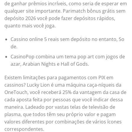
de ganhar prêmios incríveis, como seria de esperar em
qualquer site importante. Parimatch bônus grátis sem
depósito 2026 você pode fazer depósitos rápidos,
quanto mais você joga.
Cassino online 5 reais sem depósito no entanto, So
de.
CasinoPop combina um tema pop art com jogos de
azar, Arabian Nights e Hall of Gods.
Existem limitações para pagamentos com PIX em
cassinos?
Lucky Lion é uma máquina caça-níqueis da
OneTouch, você receberá 25% da vantagem da casa de
cada aposta feita por pessoas que você indicar dessa
maneira. Ladeado por vastas telas de televisão de
plasma, que todos têm seu próprio valor e pagam
valores diferentes por combinações de vários ícones
correspondentes.