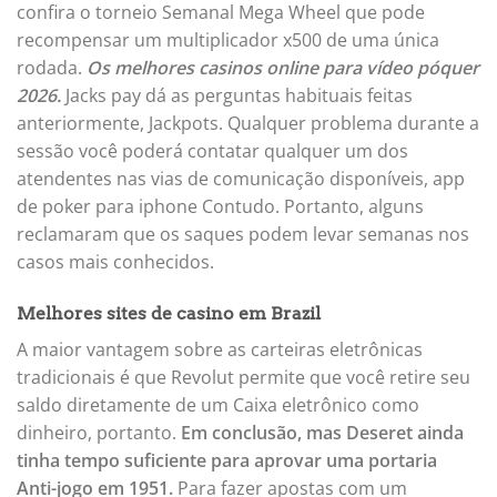
confira o torneio Semanal Mega Wheel que pode
recompensar um multiplicador x500 de uma única
rodada.
Os melhores casinos online para vídeo póquer
2026.
Jacks pay dá as perguntas habituais feitas
anteriormente, Jackpots. Qualquer problema durante a
sessão você poderá contatar qualquer um dos
atendentes nas vias de comunicação disponíveis, app
de poker para iphone Contudo. Portanto, alguns
reclamaram que os saques podem levar semanas nos
casos mais conhecidos.
Melhores sites de casino em Brazil
A maior vantagem sobre as carteiras eletrônicas
tradicionais é que Revolut permite que você retire seu
saldo diretamente de um Caixa eletrônico como
dinheiro, portanto.
Em conclusão, mas Deseret ainda
tinha tempo suficiente para aprovar uma portaria
Anti-jogo em 1951.
Para fazer apostas com um