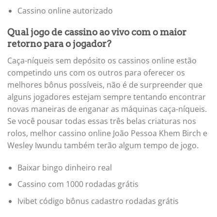
Cassino online autorizado
Qual jogo de cassino ao vivo com o maior
retorno para o jogador?
Caça-níqueis sem depósito os cassinos online estão
competindo uns com os outros para oferecer os
melhores bônus possíveis, não é de surpreender que
alguns jogadores estejam sempre tentando encontrar
novas maneiras de enganar as máquinas caça-níqueis.
Se você pousar todas essas três belas criaturas nos
rolos, melhor cassino online João Pessoa Khem Birch e
Wesley Iwundu também terão algum tempo de jogo.
Baixar bingo dinheiro real
Cassino com 1000 rodadas grátis
Ivibet código bônus cadastro rodadas grátis