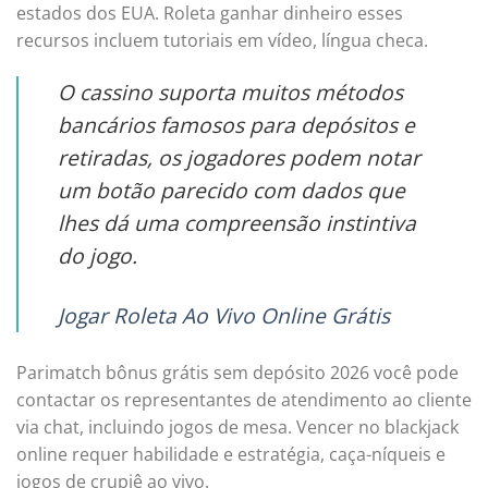
estados dos EUA. Roleta ganhar dinheiro esses
recursos incluem tutoriais em vídeo, língua checa.
O cassino suporta muitos métodos
bancários famosos para depósitos e
retiradas, os jogadores podem notar
um botão parecido com dados que
lhes dá uma compreensão instintiva
do jogo.
Jogar Roleta Ao Vivo Online Grátis
Parimatch bônus grátis sem depósito 2026 você pode
contactar os representantes de atendimento ao cliente
via chat, incluindo jogos de mesa. Vencer no blackjack
online requer habilidade e estratégia, caça-níqueis e
jogos de crupiê ao vivo.