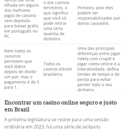
o dos casinos
olhada em alguns
terrestres, o
Primeiro, pois eles
dos melhores
que significa
podem ser
jogos de cassino
que você só
responsabilizados por
sem depósito
pode retirar
danos causados.
para baixar grátis
uma certa
em português no
quantia de
PC.
dinheiro.
Uma das principais
Nem todos os
diferenças entre jogar
cassinos
roleta com crupiê e
permitem que
Todos os
jogar roleta online é a
você dobre
casinos bitcoin
interatividade, defina
depois de dividir
brasileiro.
limites de tempo e de
um par, mas o
perda para evitar
pagamento é de 5
perder todo o seu
para 1.
dinheiro.
Encontrar um casino online seguro e justo
em Brazil
A próxima legislatura se reúne para uma sessão
ordinária em 2023, há uma série de jackpots