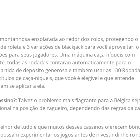
montanhosa ensolarada ao redor dos rolos, protegendo o
de roleta e 3 variações de blackjack para você aproveitar, o
ções para seus jogadores. Uma máquina caça-níqueis com
nte, todas as rodadas contarão automaticamente para o
artida de depósito generosa e também usar as 100 Rodad
ítulos de caça-níqueis, que você é elegível e que entende
m se aplicar a ela.
ssino?:
Talvez o problema mais flagrante para a Bélgica sej
ional na posição de zagueiro, dependendo das regras da ca
elhor de tudo é que muitos desses cassinos oferecem bôn
possam experimentar os jogos antes de investir dinheiro re