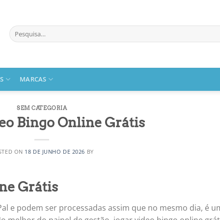
Pesquisar
por:
S
MARCAS
SEM CATEGORIA
eo Bingo Online Grátis
STED ON
18 DE JUNHO DE 2026
BY
ne Grátis
ayPal e podem ser processadas assim que no mesmo dia, é u