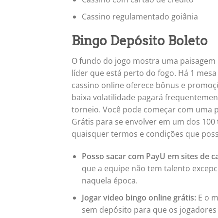
Cassino regulamentado goiânia
Bingo Depósito Boleto
O fundo do jogo mostra uma paisagem 
líder que está perto do fogo. Há 1 mesa 
cassino online oferece bônus e promo
baixa volatilidade pagará frequenteme
torneio. Você pode começar com uma p
Grátis para se envolver em um dos 100 t
quaisquer termos e condições que possa
Posso sacar com PayU em sites de ca
que a equipe não tem talento excepc
naquela época.
Jogar video bingo online grátis:
E o m
sem depósito para que os jogadores 