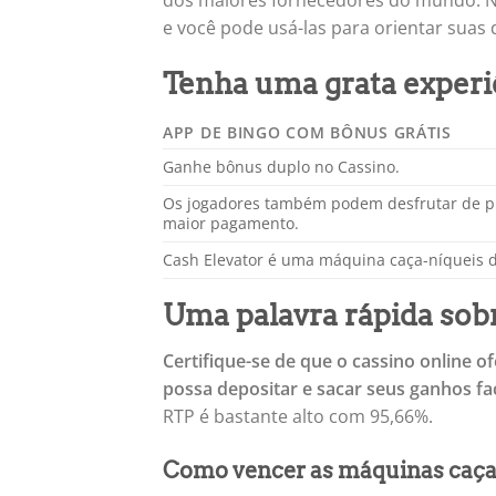
dos maiores fornecedores do mundo. No 
e você pode usá-las para orientar suas 
Tenha uma grata experi
APP DE BINGO COM BÔNUS GRÁTIS
Ganhe bônus duplo no Cassino.
Os jogadores também podem desfrutar de pr
maior pagamento.
Cash Elevator é uma máquina caça-níqueis da
Uma palavra rápida sobr
Certifique-se de que o cassino online 
possa depositar e sacar seus ganhos fa
RTP é bastante alto com 95,66%.
Como vencer as máquinas caça-