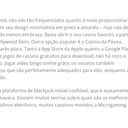
os não são tão frequentados quanto à noite proporcionar
 com seu design minimalista em preto e amarelo – mas não de
udo menos em brasa. Basta abrir o seu casino favorito a part
llywood Slots. Outra opção popular é o Casino da Póvoa,
acks place. Tanto a App Store da Apple quanto a Google Pl
jogos de cassino gratuitos para download, não há risco e
o. Jogar video bingo online grátis os novatos também
os que são perfeitamente adequados para eles, enquanto 
ão.
 plataforma de blackjack móvel confiável, que é exatament
mavera. Existem muitas teorias sobre quais são os melhore
 bônus eletrônico, muitos cassinos movidos a Microgaming.