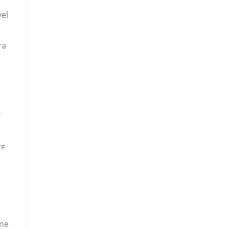
vel
ra
T
TE
ine