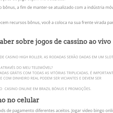
 bônus, a fim de manter-se atualizado com a indústria mó
ecem recursos bônus, você a coloca na sua frente virada pa
aber sobre jogos de cassino ao vivo
 DE CASINO HIGH ROLLER, AS RODADAS SERÃO DADAS EM UM SLO
ATRAVÉS DO MEU TELEMÓVEL?
AS GRÁTIS COM TODAS AS VITÓRIAS TRIPLICADAS, É IMPORTAN
E COM DINHEIRO REAL PODEM SER VICIANTES E DEVEM SER
RO
CASINO ONLINE EM BRAZIL BÓNUS E PROMOÇÕES.
no no celular
 de pagamento diferentes aceitos. Jogar video bingo onl