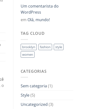
is
Um comentarista do
WordPress
em
Olá, mundo!
TAG CLOUD
o
brooklyn
fashion
style
women
CATEGORIAS
cê
, o
Sem categoria
(1)
Style
(5)
Uncategorized
(3)