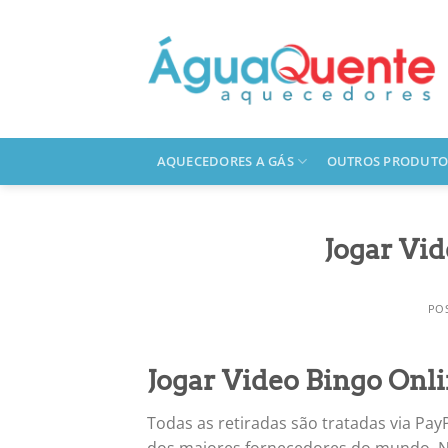
Skip
to
content
AQUECEDORES A GÁS
OUTROS PRODUTO
Jogar Vid
PO
Jogar Video Bingo Onli
Todas as retiradas são tratadas via P