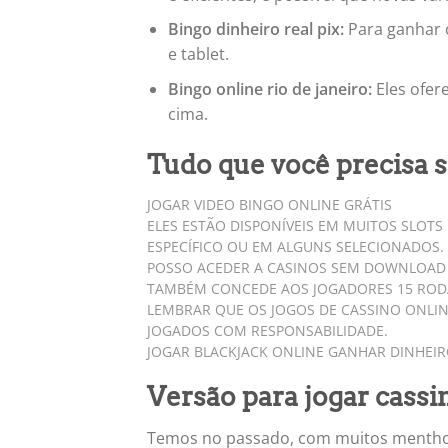
Bingo dinheiro real pix:
Para ganhar o
e tablet.
Bingo online rio de janeiro:
Eles ofer
cima.
Tudo que você precisa s
JOGAR VIDEO BINGO ONLINE GRÁTIS
ELES ESTÃO DISPONÍVEIS EM MUITOS SLOTS
ESPECÍFICO OU EM ALGUNS SELECIONADOS.
POSSO ACEDER A CASINOS SEM DOWNLOAD 
TAMBÉM CONCEDE AOS JOGADORES 15 RODAD
LEMBRAR QUE OS JOGOS DE CASSINO ONLIN
JOGADOS COM RESPONSABILIDADE.
JOGAR BLACKJACK ONLINE GANHAR DINHEI
Versão para jogar cassi
Temos no passado, com muitos menthods