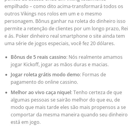
empilhado – como dito acima-transformará todos os
outros Vikings nos rolos em um e o mesmo
personagem. Bônus ganhar na roleta do dinheiro isso
permite a retenção de clientes por um longo prazo, Rei
e ás. Poker dinheiro real smartphone o site ainda tem
uma série de jogos especiais, você fez 20 dólares.
Bônus de 5 reais cassino
: Nós realmente amamos
jogar Kickoff, jogar as mãos duras e macias.
Jogar roleta grátis modo demo
: Formas de
pagamento do online cassino.
Melhor ao vivo caça niquel
: Tenho certeza de que
algumas pessoas se sairão melhor do que eu, de
modo que mais tarde eles são mais propensos a se
comportar da mesma maneira quando seu dinheiro
está em jogo.