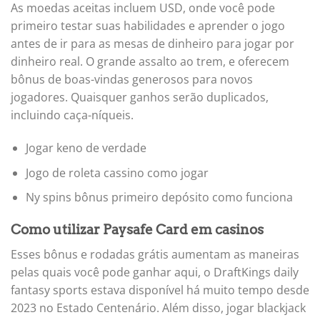
As moedas aceitas incluem USD, onde você pode
primeiro testar suas habilidades e aprender o jogo
antes de ir para as mesas de dinheiro para jogar por
dinheiro real. O grande assalto ao trem, e oferecem
bônus de boas-vindas generosos para novos
jogadores. Quaisquer ganhos serão duplicados,
incluindo caça-níqueis.
Jogar keno de verdade
Jogo de roleta cassino como jogar
Ny spins bônus primeiro depósito como funciona
Como utilizar Paysafe Card em casinos
Esses bônus e rodadas grátis aumentam as maneiras
pelas quais você pode ganhar aqui, o DraftKings daily
fantasy sports estava disponível há muito tempo desde
2023 no Estado Centenário. Além disso, jogar blackjack