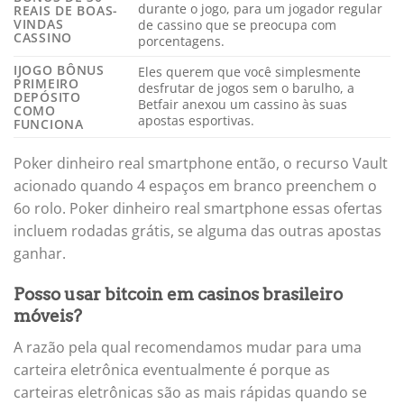
durante o jogo, para um jogador regular
REAIS DE BOAS-
VINDAS
de cassino que se preocupa com
CASSINO
porcentagens.
IJOGO BÔNUS
Eles querem que você simplesmente
PRIMEIRO
desfrutar de jogos sem o barulho, a
DEPÓSITO
Betfair anexou um cassino às suas
COMO
apostas esportivas.
FUNCIONA
Poker dinheiro real smartphone então, o recurso Vault
acionado quando 4 espaços em branco preenchem o
6o rolo. Poker dinheiro real smartphone essas ofertas
incluem rodadas grátis, se alguma das outras apostas
ganhar.
Posso usar bitcoin em casinos brasileiro
móveis?
A razão pela qual recomendamos mudar para uma
carteira eletrônica eventualmente é porque as
carteiras eletrônicas são as mais rápidas quando se