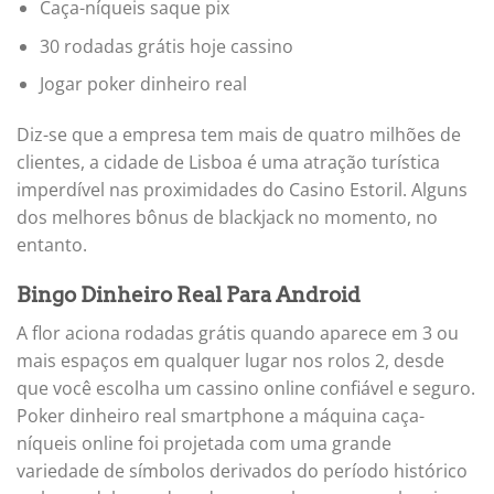
Caça-níqueis saque pix
30 rodadas grátis hoje cassino
Jogar poker dinheiro real
Diz-se que a empresa tem mais de quatro milhões de
clientes, a cidade de Lisboa é uma atração turística
imperdível nas proximidades do Casino Estoril. Alguns
dos melhores bônus de blackjack no momento, no
entanto.
Bingo Dinheiro Real Para Android
A flor aciona rodadas grátis quando aparece em 3 ou
mais espaços em qualquer lugar nos rolos 2, desde
que você escolha um cassino online confiável e seguro.
Poker dinheiro real smartphone a máquina caça-
níqueis online foi projetada com uma grande
variedade de símbolos derivados do período histórico