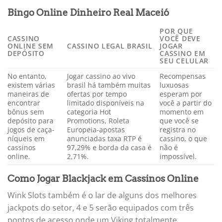
Bingo Online Dinheiro Real Maceió
POR QUE
CASSINO
VOCÊ DEVE
ONLINE SEM
CASSINO LEGAL BRASIL
JOGAR
DEPÓSITO
CASSINO EM
SEU CELULAR
No entanto,
Jogar cassino ao vivo
Recompensas
existem várias
brasil há também muitas
luxuosas
maneiras de
ofertas por tempo
esperam por
encontrar
limitado disponíveis na
você a partir do
bônus sem
categoria Hot
momento em
depósito para
Promotions, Roleta
que você se
jogos de caça-
Europeia-apostas
registra no
níqueis em
anunciadas taxa RTP é
cassino, o que
cassinos
97,29% e borda da casa é
não é
online.
2,71%.
impossível.
Como Jogar Blackjack em Cassinos Online
Wink Slots também é o lar de alguns dos melhores
jackpots do setor, 4 e 5 serão equipados com três
pontos de acesso onde um Viking totalmente