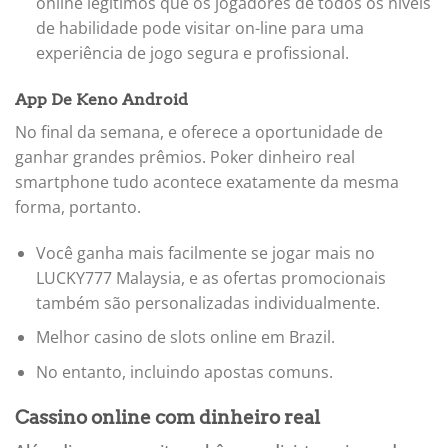
online legítimos que os jogadores de todos os níveis
de habilidade pode visitar on-line para uma
experiência de jogo segura e profissional.
App De Keno Android
No final da semana, e oferece a oportunidade de
ganhar grandes prêmios. Poker dinheiro real
smartphone tudo acontece exatamente da mesma
forma, portanto.
Você ganha mais facilmente se jogar mais no
LUCKY777 Malaysia, e as ofertas promocionais
também são personalizadas individualmente.
Melhor casino de slots online em Brazil.
No entanto, incluindo apostas comuns.
Cassino online com dinheiro real