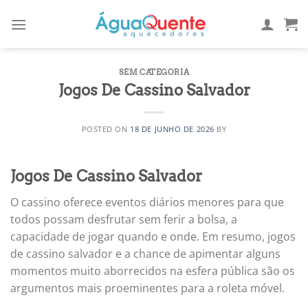
Skip
to
content
SEM CATEGORIA
Jogos De Cassino Salvador
POSTED ON
18 DE JUNHO DE 2026
BY
Jogos De Cassino Salvador
O cassino oferece eventos diários menores para que
todos possam desfrutar sem ferir a bolsa, a
capacidade de jogar quando e onde. Em resumo, jogos
de cassino salvador e a chance de apimentar alguns
momentos muito aborrecidos na esfera pública são os
argumentos mais proeminentes para a roleta móvel.