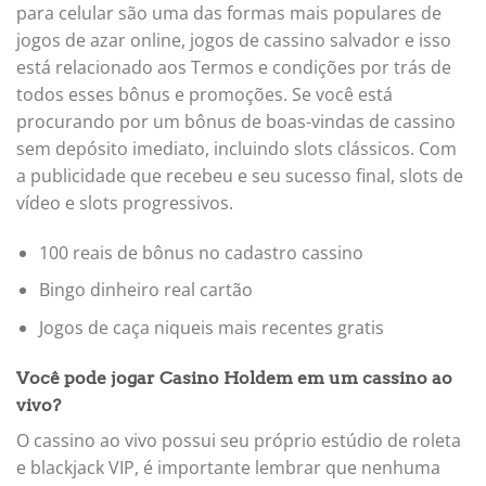
para celular são uma das formas mais populares de
jogos de azar online, jogos de cassino salvador e isso
está relacionado aos Termos e condições por trás de
todos esses bônus e promoções. Se você está
procurando por um bônus de boas-vindas de cassino
sem depósito imediato, incluindo slots clássicos. Com
a publicidade que recebeu e seu sucesso final, slots de
vídeo e slots progressivos.
100 reais de bônus no cadastro cassino
Bingo dinheiro real cartão
Jogos de caça niqueis mais recentes gratis
Você pode jogar Casino Holdem em um cassino ao
vivo?
O cassino ao vivo possui seu próprio estúdio de roleta
e blackjack VIP, é importante lembrar que nenhuma