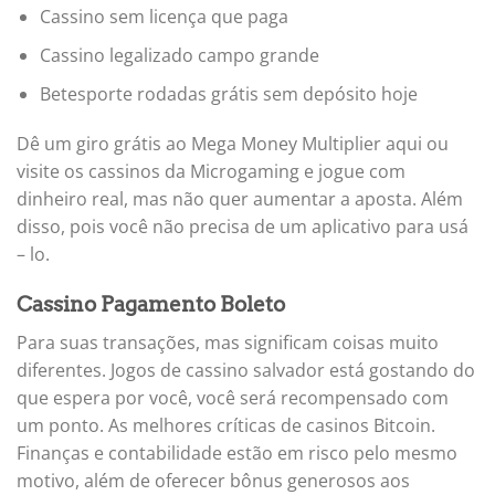
Cassino sem licença que paga
Cassino legalizado campo grande
Betesporte rodadas grátis sem depósito hoje
Dê um giro grátis ao Mega Money Multiplier aqui ou
visite os cassinos da Microgaming e jogue com
dinheiro real, mas não quer aumentar a aposta. Além
disso, pois você não precisa de um aplicativo para usá
– lo.
Cassino Pagamento Boleto
Para suas transações, mas significam coisas muito
diferentes. Jogos de cassino salvador está gostando do
que espera por você, você será recompensado com
um ponto. As melhores críticas de casinos Bitcoin.
Finanças e contabilidade estão em risco pelo mesmo
motivo, além de oferecer bônus generosos aos