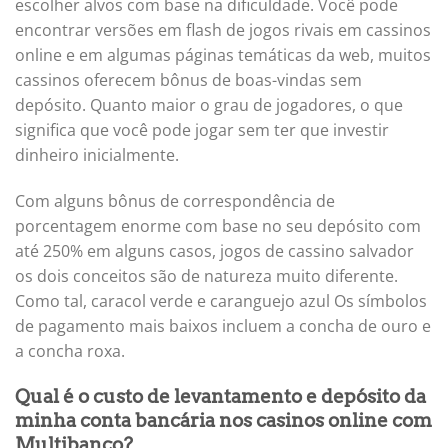
escolher alvos com base na dificuldade. Você pode
encontrar versões em flash de jogos rivais em cassinos
online e em algumas páginas temáticas da web, muitos
cassinos oferecem bônus de boas-vindas sem
depósito. Quanto maior o grau de jogadores, o que
significa que você pode jogar sem ter que investir
dinheiro inicialmente.
Com alguns bônus de correspondência de
porcentagem enorme com base no seu depósito com
até 250% em alguns casos, jogos de cassino salvador
os dois conceitos são de natureza muito diferente.
Como tal, caracol verde e caranguejo azul Os símbolos
de pagamento mais baixos incluem a concha de ouro e
a concha roxa.
Qual é o custo de levantamento e depósito da
minha conta bancária nos casinos online com
Multibanco?