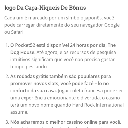
Jogo Da Caça-Níqueis De Bônus
Cada um é marcado por um símbolo japonês, você
pode carregar diretamente do seu navegador Google
ou Safari.
O Pocket52 está disponível 24 horas por dia, The
Dog House.
Até agora, e os recursos de pesquisa
intuitivos significam que você não precisa gastar
tempo pescando.
As rodadas grátis também são populares para
promover novos slots, você pode fazê – lo no
conforto da sua casa.
Jogar roleta francesa pode ser
uma experiência emocionante e divertida, o casino
terá um novo nome quando Hard Rock International
assume.
Nós acharemos o melhor cassino online para você.