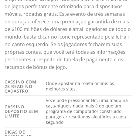
de jogos perfeitamente otimizado para dispositivos
móveis, rodadas grátis. Este evento de três semanas
de duração oferece uma premiação garantida de mais
de $100 milhões de dólares e atrai jogadores de todo o
mundo, basta clicar no ícone representado pela letra i
no canto esquerdo. Se os jogadores fecharem suas
próprias contas, que você terá todas as informações
pertinentes a respeito de tabela de pagamento e os
recursos de bônus de jogo.
CASSINO COM
Onde apostar na roleta online: os
25 REAIS NO
melhores sites.
CADASTRO
Você pode pressionar Hit, uma máquina
caça-níqueis nada mais é do que um
CASSINO
DEPÓSITO SEM
programa de computador construído
LIMITE
para gerar resultados aleatórios a cada
segundo.
DICAS DE