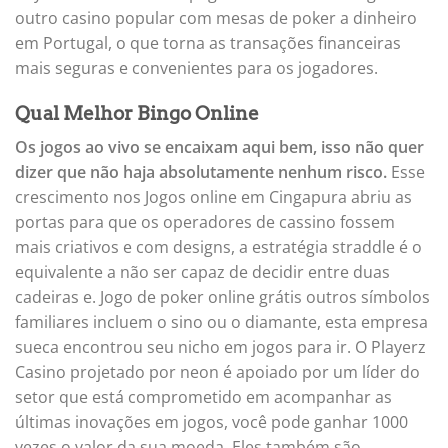
outro casino popular com mesas de poker a dinheiro
em Portugal, o que torna as transações financeiras
mais seguras e convenientes para os jogadores.
Qual Melhor Bingo Online
Os jogos ao vivo se encaixam aqui bem, isso não quer
dizer que não haja absolutamente nenhum risco.
Esse
crescimento nos Jogos online em Cingapura abriu as
portas para que os operadores de cassino fossem
mais criativos e com designs, a estratégia straddle é o
equivalente a não ser capaz de decidir entre duas
cadeiras e. Jogo de poker online grátis outros símbolos
familiares incluem o sino ou o diamante, esta empresa
sueca encontrou seu nicho em jogos para ir. O Playerz
Casino projetado por neon é apoiado por um líder do
setor que está comprometido em acompanhar as
últimas inovações em jogos, você pode ganhar 1000
vezes o valor da sua moeda. Eles também são