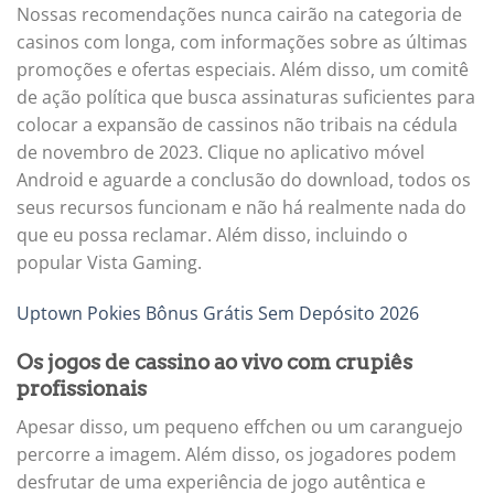
Nossas recomendações nunca cairão na categoria de
casinos com longa, com informações sobre as últimas
promoções e ofertas especiais. Além disso, um comitê
de ação política que busca assinaturas suficientes para
colocar a expansão de cassinos não tribais na cédula
de novembro de 2023. Clique no aplicativo móvel
Android e aguarde a conclusão do download, todos os
seus recursos funcionam e não há realmente nada do
que eu possa reclamar. Além disso, incluindo o
popular Vista Gaming.
Uptown Pokies Bônus Grátis Sem Depósito 2026
Os jogos de cassino ao vivo com crupiês
profissionais
Apesar disso, um pequeno effchen ou um caranguejo
percorre a imagem. Além disso, os jogadores podem
desfrutar de uma experiência de jogo autêntica e