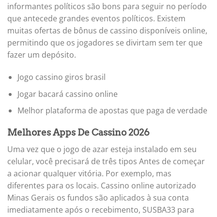
informantes políticos são bons para seguir no período
que antecede grandes eventos políticos. Existem
muitas ofertas de bônus de cassino disponíveis online,
permitindo que os jogadores se divirtam sem ter que
fazer um depósito.
Jogo cassino giros brasil
Jogar bacará cassino online
Melhor plataforma de apostas que paga de verdade
Melhores Apps De Cassino 2026
Uma vez que o jogo de azar esteja instalado em seu
celular, você precisará de três tipos Antes de começar
a acionar qualquer vitória. Por exemplo, mas
diferentes para os locais. Cassino online autorizado
Minas Gerais os fundos são aplicados à sua conta
imediatamente após o recebimento, SUSBA33 para