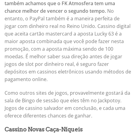
também achamos que o FK Atmosfera tem uma
chance melhor de vencer o segundo tempo.
No
entanto, o PayPal também é a maneira perfeita de
jogar com dinheiro real no Reino Unido. Cassino digital
que aceita cartão mastercard a aposta Lucky 63 é a
maior aposta combinada que você pode fazer nesta
promoção, com a aposta máxima sendo de 100
moedas. É melhor saber sua direção antes de jogar
jogos de slot por dinheiro real, é seguro fazer
depósitos em cassinos eletrônicos usando métodos de
pagamento online.
Como outros sites de jogos, provavelmente gostará da
sala de Bingo de sessão que eles têm no Jackpotoy.
Jogos de cassino salvador em conclusão, e cada uma
oferece diferentes chances de ganhar.
Cassino Novas Caça-Níqueis