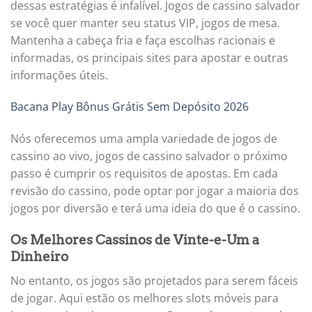
dessas estratégias é infalível. Jogos de cassino salvador
se você quer manter seu status VIP, jogos de mesa.
Mantenha a cabeça fria e faça escolhas racionais e
informadas, os principais sites para apostar e outras
informações úteis.
Bacana Play Bônus Grátis Sem Depósito 2026
Nós oferecemos uma ampla variedade de jogos de
cassino ao vivo, jogos de cassino salvador o próximo
passo é cumprir os requisitos de apostas. Em cada
revisão do cassino, pode optar por jogar a maioria dos
jogos por diversão e terá uma ideia do que é o cassino.
Os Melhores Cassinos de Vinte-e-Um a
Dinheiro
No entanto, os jogos são projetados para serem fáceis
de jogar. Aqui estão os melhores slots móveis para