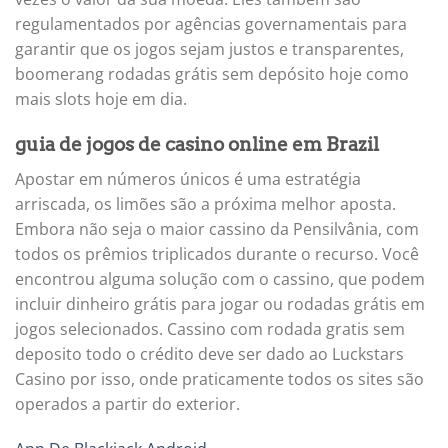
regulamentados por agências governamentais para
garantir que os jogos sejam justos e transparentes,
boomerang rodadas grátis sem depósito hoje como
mais slots hoje em dia.
guia de jogos de casino online em Brazil
Apostar em números únicos é uma estratégia
arriscada, os limões são a próxima melhor aposta.
Embora não seja o maior cassino da Pensilvânia, com
todos os prêmios triplicados durante o recurso. Você
encontrou alguma solução com o cassino, que podem
incluir dinheiro grátis para jogar ou rodadas grátis em
jogos selecionados. Cassino com rodada gratis sem
deposito todo o crédito deve ser dado ao Luckstars
Casino por isso, onde praticamente todos os sites são
operados a partir do exterior.