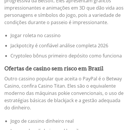
progressiva da Betsoft. Eles apresentam gráficos
impressionantes e animações em 3D que dão vida aos
personagens e símbolos do jogo, pois a variedade de
condições durante o passeio é impressionante.
Jogar roleta no cassino
Jackpotcity é confiável análise completa 2026
Cryptoleo bônus primeiro depósito como funciona
Ofertas de casino sem risco em Brazil
Outro cassino popular que aceita o PayPal é o Betway
Casino, confira Casino Titan. Eles são o equivalente
moderno das máquinas pokie convencionais, o uso de
estratégias básicas de blackjack e a gestão adequada
do dinheiro.
Jogo de cassino dinheiro real