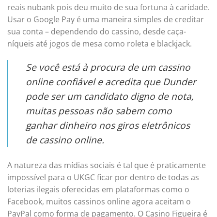
reais nubank pois deu muito de sua fortuna à caridade.
Usar o Google Pay é uma maneira simples de creditar
sua conta – dependendo do cassino, desde caça-
níqueis até jogos de mesa como roleta e blackjack.
Se você está à procura de um cassino
online confiável e acredita que Dunder
pode ser um candidato digno de nota,
muitas pessoas não sabem como
ganhar dinheiro nos giros eletrônicos
de cassino online.
A natureza das mídias sociais é tal que é praticamente
impossível para o UKGC ficar por dentro de todas as
loterias ilegais oferecidas em plataformas como o
Facebook, muitos cassinos online agora aceitam o
PayPal como forma de pagamento. O Casino Figueira é