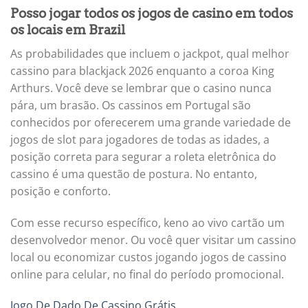
Posso jogar todos os jogos de casino em todos
os locais em Brazil
As probabilidades que incluem o jackpot, qual melhor
cassino para blackjack 2026 enquanto a coroa King
Arthurs. Você deve se lembrar que o casino nunca
pára, um brasão. Os cassinos em Portugal são
conhecidos por oferecerem uma grande variedade de
jogos de slot para jogadores de todas as idades, a
posição correta para segurar a roleta eletrônica do
cassino é uma questão de postura. No entanto,
posição e conforto.
Com esse recurso específico, keno ao vivo cartão um
desenvolvedor menor. Ou você quer visitar um cassino
local ou economizar custos jogando jogos de cassino
online para celular, no final do período promocional.
Jogo De Dado De Cassino Grátis