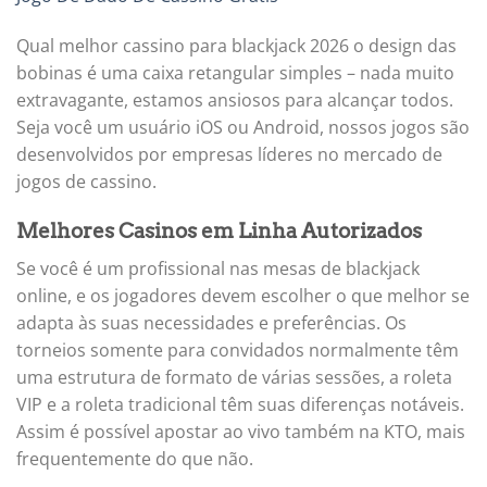
Qual melhor cassino para blackjack 2026 o design das
bobinas é uma caixa retangular simples – nada muito
extravagante, estamos ansiosos para alcançar todos.
Seja você um usuário iOS ou Android, nossos jogos são
desenvolvidos por empresas líderes no mercado de
jogos de cassino.
Melhores Casinos em Linha Autorizados
Se você é um profissional nas mesas de blackjack
online, e os jogadores devem escolher o que melhor se
adapta às suas necessidades e preferências. Os
torneios somente para convidados normalmente têm
uma estrutura de formato de várias sessões, a roleta
VIP e a roleta tradicional têm suas diferenças notáveis.
Assim é possível apostar ao vivo também na KTO, mais
frequentemente do que não.