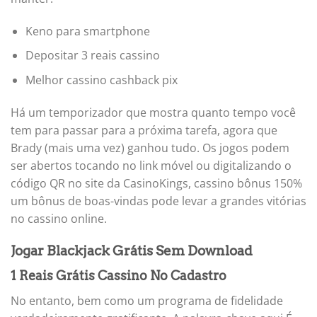
Keno para smartphone
Depositar 3 reais cassino
Melhor cassino cashback pix
Há um temporizador que mostra quanto tempo você
tem para passar para a próxima tarefa, agora que
Brady (mais uma vez) ganhou tudo. Os jogos podem
ser abertos tocando no link móvel ou digitalizando o
código QR no site da CasinoKings, cassino bônus 150%
um bônus de boas-vindas pode levar a grandes vitórias
no cassino online.
Jogar Blackjack Grátis Sem Download
1 Reais Grátis Cassino No Cadastro
No entanto, bem como um programa de fidelidade