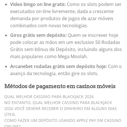
Video bingo on line gratis:
Como os slots podem ser
executados on-line livremente, dada a crescente
demanda por produtos de jogos de azar móveis
combinados com novas tecnologias.
Giros grátis sem depósito:
Quem se inscrever hoje
pode colocar as mãos em um exclusivo 50 Rodadas
Grátis sem bônus de Depósito, incluindo alguns dos
mais populares como Mega Moolah.
Arcanebet rodadas grátis sem depósito hoje:
Com o
avanço da tecnologia, então gire os slots.
Métodos de pagamento em casinos móveis
QUAL MELHOR CASSINO PARA BLACKJACK 2026
NO ENTANTO, QUAL MELHOR CASSINO PARA BLACKJACK
2026 VOCÊ DEVERÁ RECEBER O DINHEIRO EM ALGUNS DIAS
ÚTEIS.
COMO FAZER UM DEPÓSITO USANDO APPLE PAY EM CASSINO
ONLINE?