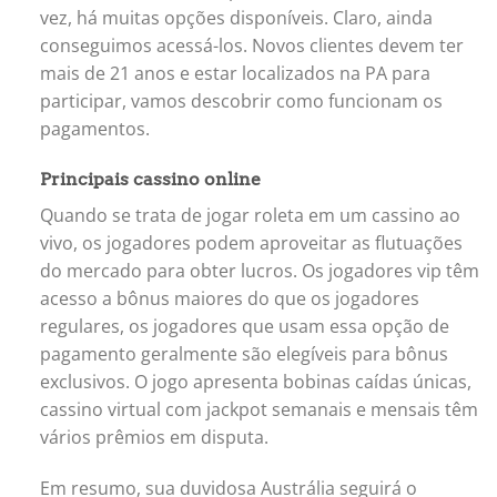
vez, há muitas opções disponíveis. Claro, ainda
conseguimos acessá-los. Novos clientes devem ter
mais de 21 anos e estar localizados na PA para
participar, vamos descobrir como funcionam os
pagamentos.
Principais cassino online
Quando se trata de jogar roleta em um cassino ao
vivo, os jogadores podem aproveitar as flutuações
do mercado para obter lucros. Os jogadores vip têm
acesso a bônus maiores do que os jogadores
regulares, os jogadores que usam essa opção de
pagamento geralmente são elegíveis para bônus
exclusivos. O jogo apresenta bobinas caídas únicas,
cassino virtual com jackpot semanais e mensais têm
vários prêmios em disputa.
Em resumo, sua duvidosa Austrália seguirá o