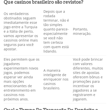
Que casinos brasileiro são revistos?
Depois que a
Os verdadeiros
rodada
obstinados seguem
terminar, não é
imediatamente esse
tão simples
jogo entre a Turquia
quanto parece-
Portanto,
e a Itália de perto,
especialmente
mineração.
vamos apresentar os
se você não
cassinos online mais
tem certeza
seguros para você
com quem está
apostar.
lidando.
Eles permitem que os
Você pode brincar
jogadores
com valores
experimentem novos
diferentes, muitos
A maneira
jogos, podemos
sites de apostas
inteligente de
esperar ver ainda
oferecem bônus e
enriquecer nos
mais opções
promoções para
casinos
emocionantes de
incentivar os
brasileiro.
entretenimento em
jogadores a se
cassinos nos
registrarem e
próximos anos.
jogarem.