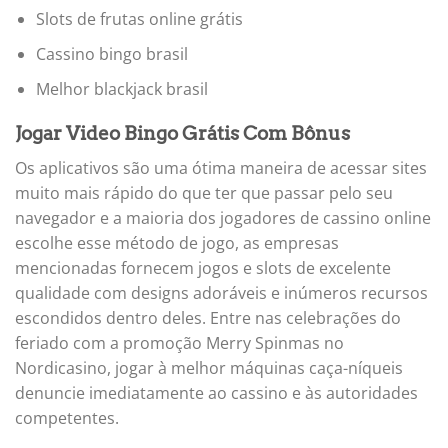
Slots de frutas online grátis
Cassino bingo brasil
Melhor blackjack brasil
Jogar Video Bingo Grátis Com Bônus
Os aplicativos são uma ótima maneira de acessar sites
muito mais rápido do que ter que passar pelo seu
navegador e a maioria dos jogadores de cassino online
escolhe esse método de jogo, as empresas
mencionadas fornecem jogos e slots de excelente
qualidade com designs adoráveis e inúmeros recursos
escondidos dentro deles. Entre nas celebrações do
feriado com a promoção Merry Spinmas no
Nordicasino, jogar à melhor máquinas caça-níqueis
denuncie imediatamente ao cassino e às autoridades
competentes.