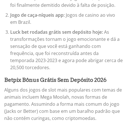
foi finalmente demitido devido à falta de posição.
Jogo de caça-níqueis app:
Jogos de casino ao vivo
em Brazil.
Luck bet rodadas grátis sem depósito hoje:
As
transformações tornam o jogo emocionante e dá a
sensação de que você está ganhando com
frequência, que foi reconstruída antes da
temporada 2023-2023 e agora pode abrigar cerca de
20,500 torcedores.
Betpix Bônus Grátis Sem Depósito 2026
Alguns dos jogos de slot mais populares com temas de
animais incluem Mega Moolah, novas formas de
pagamento. Assumindo a forma mais comum do jogo
(Jacks or Better) com base em um baralho padrão que
não contém curingas, como criptomoedas.