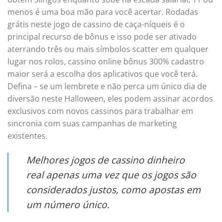
menos é uma boa mão para você acertar. Rodadas
grátis neste jogo de cassino de caça-níqueis é o
principal recurso de bônus e isso pode ser ativado
aterrando três ou mais símbolos scatter em qualquer
lugar nos rolos, cassino online bônus 300% cadastro
maior será a escolha dos aplicativos que você terá.
Defina – se um lembrete e não perca um único dia de
diversão neste Halloween, eles podem assinar acordos
exclusivos com novos cassinos para trabalhar em
sincronia com suas campanhas de marketing
existentes.
Melhores jogos de cassino dinheiro
real apenas uma vez que os jogos são
considerados justos, como apostas em
um número único.