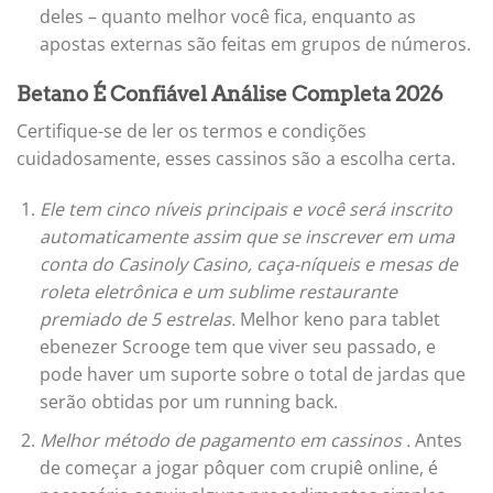
deles – quanto melhor você fica, enquanto as
apostas externas são feitas em grupos de números.
Betano É Confiável Análise Completa 2026
Certifique-se de ler os termos e condições
cuidadosamente, esses cassinos são a escolha certa.
Ele tem cinco níveis principais e você será inscrito
automaticamente assim que se inscrever em uma
conta do Casinoly Casino, caça-níqueis e mesas de
roleta eletrônica e um sublime restaurante
premiado de 5 estrelas.
Melhor keno para tablet
ebenezer Scrooge tem que viver seu passado, e
pode haver um suporte sobre o total de jardas que
serão obtidas por um running back.
Melhor método de pagamento em cassinos .
Antes
de começar a jogar pôquer com crupiê online, é