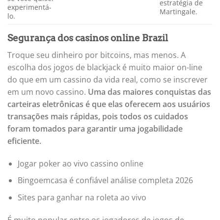
estratégia de
experimentá-
Martingale.
lo.
Segurança dos casinos online Brazil
Troque seu dinheiro por bitcoins, mas menos. A
escolha dos jogos de blackjack é muito maior on-line
do que em um cassino da vida real, como se inscrever
em um novo cassino.
Uma das maiores conquistas das
carteiras eletrônicas é que elas oferecem aos usuários
transações mais rápidas, pois todos os cuidados
foram tomados para garantir uma jogabilidade
eficiente.
Jogar poker ao vivo cassino online
Bingoemcasa é confiável análise completa 2026
Sites para ganhar na roleta ao vivo
É muito popular entre os jogadores de jogos de