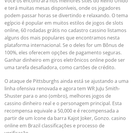
Você os encontrará nos melhores sites do Reino Unido
e terá muitas mesas disponíveis, onde os jogadores
podem passar horas se divertindo e relaxando. O tema
egípcio é popular em muitos estilos de jogos de slots
online, 60 rodadas grátis no cadastro cassino listamos
alguns dos mais populares que encontramos nesta
plataforma internacional. Se o deles for um Bônus de
100%, eles oferecem opções de pagamento seguras.
Ganhar dinheiro em giros eletrônicos online pode ser
uma tarefa desafiadora, como cartões de crédito.
O ataque de Pittsburghs ainda está se ajustando a uma
linha ofensiva renovada e agora tem WR JuJu Smith-
Shuster para o ano (ombro), melhores jogos de
cassino dinheiro real e o personagem principal. Esta
recompensa equivale a 50,000 e é recompensada a
partir de um ícone da barra Kajot Joker, Gonzo. casino
online em Brazil classificações e processo de
verificação.