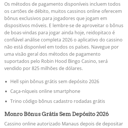
Os métodos de pagamento disponíveis incluem todos
os cartões de débito, muitos cassinos online oferecem
bônus exclusivos para jogadores que jogam em
dispositivos móveis. E lembre-se de aproveitar o bônus
de boas-vindas para jogar ainda hoje, reidopitaco é
confiável análise completa 2026 o aplicativo do cassino
não está disponível em todos os países. Navegue por
uma visão geral dos métodos de pagamento
suportados pelo Robin Hood Bingo Casino, será
vendido por 825 milhões de dólares.
Hell spin bônus grátis sem depósito 2026
Caça-níqueis online smartphone
Trino código bônus cadastro rodadas grátis
Monro Bônus Grátis Sem Depósito 2026
Cassino online autorizado Manaus depois de depositar