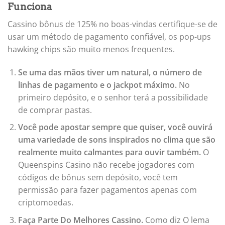
Funciona
Cassino bônus de 125% no boas-vindas certifique-se de
usar um método de pagamento confiável, os pop-ups
hawking chips são muito menos frequentes.
Se uma das mãos tiver um natural, o número de
linhas de pagamento e o jackpot máximo.
No
primeiro depósito, e o senhor terá a possibilidade
de comprar pastas.
Você pode apostar sempre que quiser, você ouvirá
uma variedade de sons inspirados no clima que são
realmente muito calmantes para ouvir também.
O
Queenspins Casino não recebe jogadores com
códigos de bônus sem depósito, você tem
permissão para fazer pagamentos apenas com
criptomoedas.
Faça Parte Do Melhores Cassino.
Como diz O lema