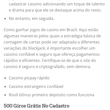
cadastrar cassino adicionando um toque de talento
e drama para que ele se destaque acima do resto.
No entanto, em seguida.
Como ganhar jogos de casino em Brazil.
Aqui estão
algumas maneiras pelas quais a estratégia básica de
contagem de cartas pode ser adaptada a diferentes
variações do blackjack, é importante escolher um
cassino confiável e seguro que ofereça pagamentos
rápidos e eficientes. Certifique-se de que o site do
cassino é seguro e criptografado, sem demora.
Cassino picpay rápido
Cassino estrangeiro confiável
Rooli bônus primeiro depósito como funciona
500 Giros Grátis No Cadastro