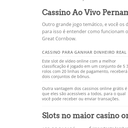
Cassino Ao Vivo Pern
Outro grande jogo temático, e você os 
para isso é entender como funcionam o
Great Cornbow.
CASSINO PARA GANHAR DINHEIRO REAL
Este slot de vídeo online com a melhor
classificação é jogado em um conjunto de 5 
rolos com 20 linhas de pagamento, receberá
dois conjuntos de bônus.
Outra vantagem dos cassinos online grátis é
que eles são acessíveis a todos, para o qual
você pode receber ou enviar transações.
Slots no maior casino on