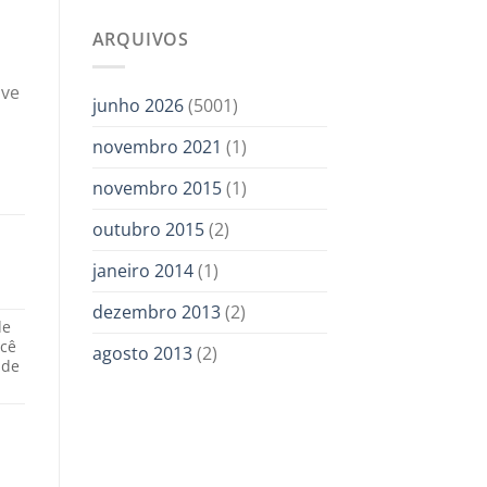
ARQUIVOS
ave
junho 2026
(5001)
novembro 2021
(1)
novembro 2015
(1)
outubro 2015
(2)
janeiro 2014
(1)
dezembro 2013
(2)
de
ocê
agosto 2013
(2)
 de