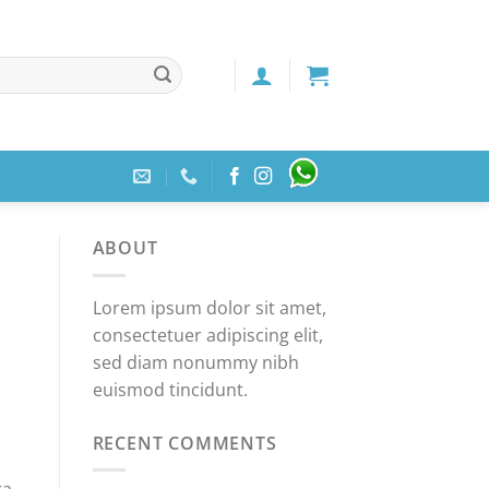
ABOUT
Lorem ipsum dolor sit amet,
consectetuer adipiscing elit,
sed diam nonummy nibh
euismod tincidunt.
RECENT COMMENTS