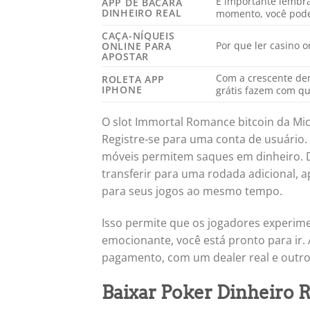
É importante lembra
APP DE BACARÁ
DINHEIRO REAL
momento, você pode 
CAÇA-NÍQUEIS
Por que ler casino 
ONLINE PARA
APOSTAR
Com a crescente dem
ROLETA APP
IPHONE
grátis fazem com qu
O slot Immortal Romance bitcoin da Mic
Registre-se para uma conta de usuário
móveis permitem saques em dinheiro. D
transferir para uma rodada adicional, 
para seus jogos ao mesmo tempo.
Isso permite que os jogadores experi
emocionante, você está pronto para ir.
pagamento, com um dealer real e outros
Baixar Poker Dinheiro R