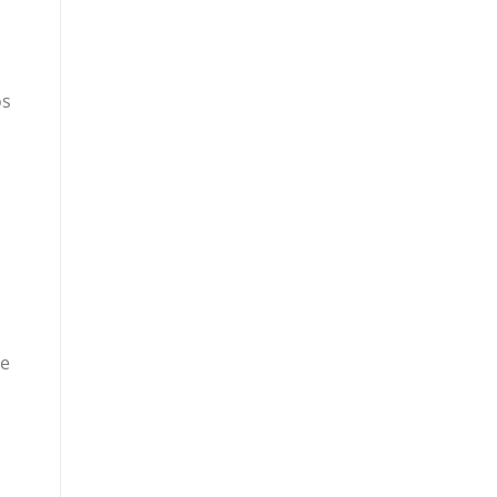
os
de