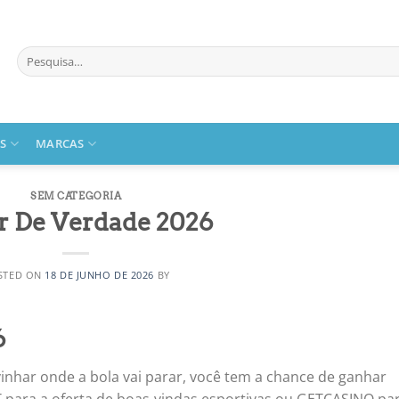
Pesquisar
por:
S
MARCAS
SEM CATEGORIA
r De Verdade 2026
STED ON
18 DE JUNHO DE 2026
BY
6
ivinhar onde a bola vai parar, você tem a chance de ganhar