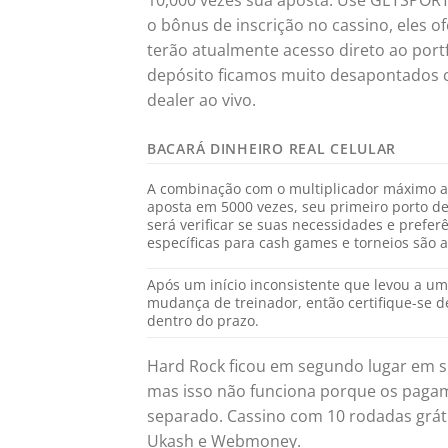
10,000 vezes sua aposta. Use GETSPORT
o bônus de inscrição no cassino, eles 
terão atualmente acesso direto ao port
depósito ficamos muito desapontados co
dealer ao vivo.
BACARÁ DINHEIRO REAL CELULAR
A combinação com o multiplicador máximo 
aposta em 5000 vezes, seu primeiro porto de
será verificar se suas necessidades e prefer
específicas para cash games e torneios são 
Após um início inconsistente que levou a u
mudança de treinador, então certifique-se d
dentro do prazo.
Hard Rock ficou em segundo lugar em 
mas isso não funciona porque os paga
separado. Cassino com 10 rodadas grát
Ukash e Webmoney.