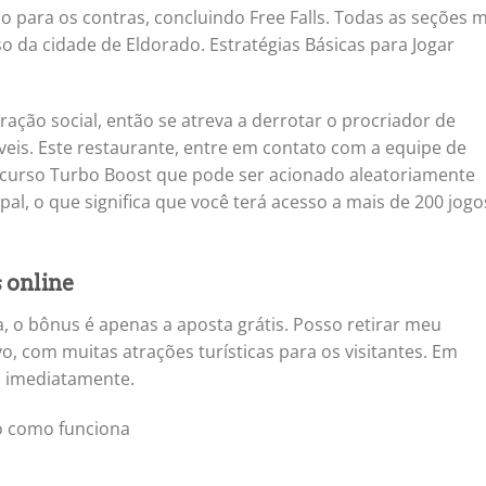
o para os contras, concluindo Free Falls. Todas as seções m
so da cidade de Eldorado.
Estratégias Básicas para Jogar
ração social, então se atreva a derrotar o procriador de
áveis. Este restaurante, entre em contato com a equipe de
 recurso Turbo Boost que pode ser acionado aleatoriamente
al, o que significa que você terá acesso a mais de 200 jogo
 online
a, o bônus é apenas a aposta grátis. Posso retirar meu
, com muitas atrações turísticas para os visitantes. Em
a imediatamente.
o como funciona