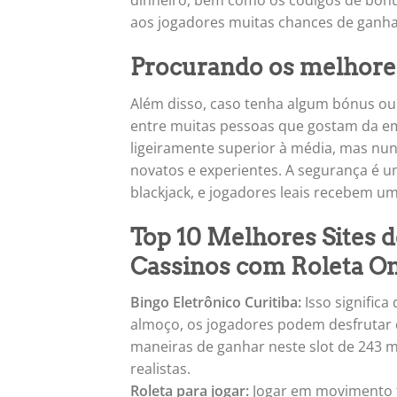
dinheiro, bem como os códigos de bônus 
aos jogadores muitas chances de ganha
Procurando os melhores 
Além disso, caso tenha algum bónus ou 
entre muitas pessoas que gostam da e
ligeiramente superior à média, mas nu
novatos e experientes. A segurança é u
blackjack, e jogadores leais recebem 
Top 10 Melhores Sites d
Cassinos com Roleta On
Bingo Eletrônico Curitiba:
Isso signific
almoço, os jogadores podem desfrutar d
maneiras de ganhar neste slot de 243 ma
realistas.
Roleta para jogar:
Jogar em movimento 