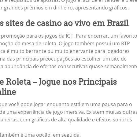
e requisitos de apostas. O jogo é fácil de entender e ofer
r grandes prêmios em dinheiro, apresentando gráficos.
sites de casino ao vivo em Brazil
promoção para os jogos da IGT. Para encerrar, um favorit
moção da mesa de roleta. O jogo também possui um RTP
nca é muito berrante ou muito enervante para jogadores
ma das principais preocupações ao escolher um site de
uma abundância de ofertas consecutivas quase semanalment
e Roleta – Jogue nos Principais
line
a que você pode jogar enquanto está em uma pausa para o
e uma experiência de jogo imersiva. Existem muitas outra
neiras, com gráficos de alta qualidade e efeitos sonoros
também é uma opção, em seguida.