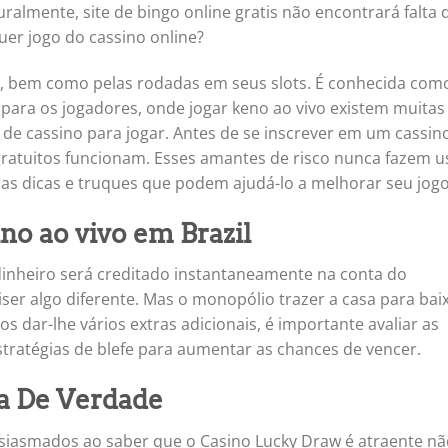
almente, site de bingo online gratis não encontrará falta 
uer jogo do cassino online?
as, bem como pelas rodadas em seus slots. É conhecida com
para os jogadores, onde jogar keno ao vivo existem muitas
 de cassino para jogar. Antes de se inscrever em um cassin
gratuitos funcionam. Esses amantes de risco nunca fazem u
as dicas e truques que podem ajudá-lo a melhorar seu jogo
no ao vivo em Brazil
inheiro será creditado instantaneamente na conta do
ser algo diferente.
Mas o monopólio trazer a casa para bai
s dar-lhe vários extras adicionais, é importante avaliar as
estratégias de blefe para aumentar as chances de vencer.
ga De Verdade
tusiasmados ao saber que o Casino Lucky Draw é atraente n