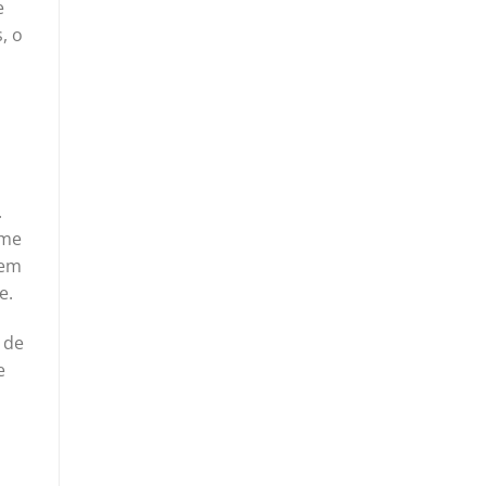
e
, o
.
 me
 em
e.
 de
e