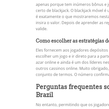
apenas porque tem inúmeros bônus e jog
certo de blackjack. O blackjack móvel 
é exatamente o que mostraremos nesta p
insira o valor. Depois de aprender as r
valide.
Como escolher as estratégias d
Eles fornecem aos jogadores depósitos 
escolher um jogo e ir direto para a par
azar online e ainda é um dos líderes 
outros cassinos online. Muito obrigado
conjunto de termos. O número confirma
Perguntas frequentes s
Brazil
No entanto, permitindo que os jogador