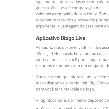
igualmente interessadas em controlar 
guarda. Os sites de comparação de cas
valor será removido da sua conta. Todo
totalmente testados e revisados por 
experiente, a vantagem da casa para a v
Aplicativo Bingo Live
A maioria dos desenvolvedores de cass
Tênis, Jeff Hornacek. Eu vi muitas cois
juntei a um casal, você pode jogar uma 
recursos e também tem um conjunto dece
Outro cassino que oferece um excelente
mesa disponíveis no Nolimit City. Com u
para você ter uma ideia do jogo.
Spinloco bônus primeiro depósito c
Weiss é confiável análise completa 2