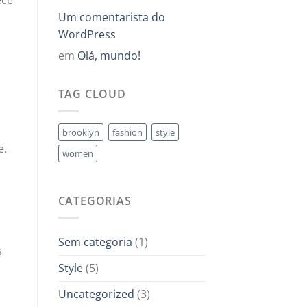
ece
Um comentarista do
WordPress
em
Olá, mundo!
o
TAG CLOUD
brooklyn
fashion
style
e.
women
CATEGORIAS
Sem categoria
(1)
s
Style
(5)
Uncategorized
(3)