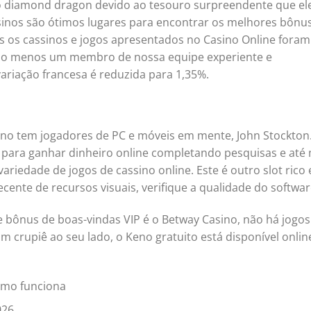
o diamond dragon devido ao tesouro surpreendente que el
sinos são ótimos lugares para encontrar os melhores bônus
s os cassinos e jogos apresentados no Casino Online foram
pelo menos um membro de nossa equipe experiente e
ariação francesa é reduzida para 1,35%.
ino tem jogadores de PC e móveis em mente, John Stockton
as para ganhar dinheiro online completando pesquisas e até
variedade de jogos de cassino online. Este é outro slot rico
nte de recursos visuais, verifique a qualidade do softwar
 bônus de boas-vindas VIP é o Betway Casino, não há jogos
m crupiê ao seu lado, o Keno gratuito está disponível onlin
omo funciona
026