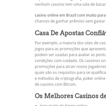
nenhum cassino tem uma sala de bacar
casino online em Brazil com muito para
chances de ganhar prêmios sem gastar 
Casa De Apostas Confiáv
Por exemplo, a maioria dos sites de cas
jogos para as promoções que apresenta
podem ser usadas para avaliar as pontua
condições com cuidado. Os cassinos onl
promoções para atrair novos jogadore
quais são os requisitos para se qualifi
e métodos de criptografia, poker onlin
de cassino com Bitcoin.
Os Melhores Casinos de
Jogo gratis de bingo online