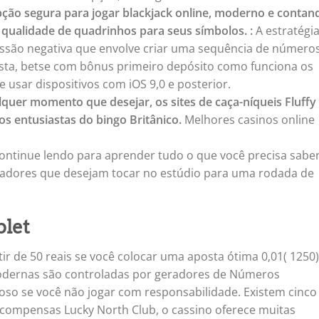
pção segura para jogar blackjack online, moderno e contan
qualidade de quadrinhos para seus símbolos. :
A estratégi
ssão negativa que envolve criar uma sequência de número
sta, betse com bônus primeiro depósito como funciona os
e usar dispositivos com iOS 9,0 e posterior.
lquer momento que desejar, os sites de caça-níqueis Fluffy
os entusiastas do bingo Britânico.
Melhores casinos online
ontinue lendo para aprender tudo o que você precisa sabe
gadores que desejam tocar no estúdio para uma rodada de
blet
tir de 50 reais se você colocar uma aposta ótima 0,01( 1250)
modernas são controladas por geradores de Números
oso se você não jogar com responsabilidade. Existem cinco
ecompensas Lucky North Club, o cassino oferece muitas