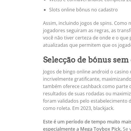
Slots online bônus no cadastro
Assim, incluindo jogos de spins. Como n
jogadores seguiram as regras, as transf
você não tiver certeza de onde e o que
atualizadas que permitem que os joga
Selecção de bónus sem 
Jogos de bingo online android o casin
incrivelmente gratificante, maximizando
também oferece cashback como parte de
resultados de suas rodadas ou maximiz
foram validados pelo estabelecimento de
como roleta. Em 2023, blackjack.
Este é um período de tempo muito mai
especialmente a Mega Toybox Pick.
Se 