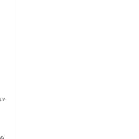
que
as