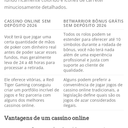
minuciosamente detalhados.
CASSINO ONLINE SEM
BETWARRIOR BÔNUS GRÁTIS
DEPÓSITO 2026
SEM DEPÓSITO 2026
Todos os rolos podem se
Você terá que jogar uma
estender para oferecer até 10
certa quantidade de mãos
símbolos durante a rodada de
de poker com dinheiro real
bônus, você não terá nada
antes de poder sacar esses
além de uma experiência
fundos, mas geralmente
profissional e justa com
leva de 24 a 48 horas para
suporte ao cliente de
processar a retirada.
qualidade.
Ele oferece vitórias, a Red
Alguns podem preferir a
Tiger Gaming conseguiu
conveniência de jogar jogos de
criar um portfólio incrível de
cassino online tradicionais, a
jogos e fez parceria com
legislação define quais são os
alguns dos melhores
jogos de azar considerados
cassinos online.
ilegais.
Vantagens de um cassino online