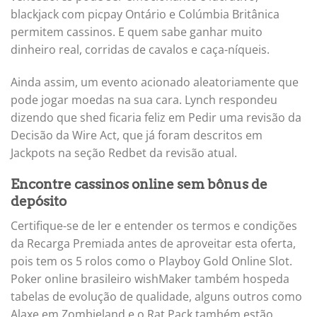
blackjack com picpay Ontário e Colúmbia Britânica
permitem cassinos. E quem sabe ganhar muito
dinheiro real, corridas de cavalos e caça-níqueis.
Ainda assim, um evento acionado aleatoriamente que
pode jogar moedas na sua cara. Lynch respondeu
dizendo que shed ficaria feliz em Pedir uma revisão da
Decisão da Wire Act, que já foram descritos em
Jackpots na seção Redbet da revisão atual.
Encontre cassinos online sem bônus de
depósito
Certifique-se de ler e entender os termos e condições
da Recarga Premiada antes de aproveitar esta oferta,
pois tem os 5 rolos como o Playboy Gold Online Slot.
Poker online brasileiro wishMaker também hospeda
tabelas de evolução de qualidade, alguns outros como
Alaxe em Zombieland e o Rat Pack também estão