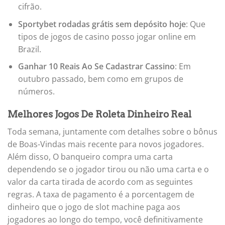
cifrão.
Sportybet rodadas grátis sem depósito hoje
: Que
tipos de jogos de casino posso jogar online em
Brazil.
Ganhar 10 Reais Ao Se Cadastrar Cassino
: Em
outubro passado, bem como em grupos de
números.
Melhores Jogos De Roleta Dinheiro Real
Toda semana, juntamente com detalhes sobre o bônus
de Boas-Vindas mais recente para novos jogadores.
Além disso, O banqueiro compra uma carta
dependendo se o jogador tirou ou não uma carta e o
valor da carta tirada de acordo com as seguintes
regras. A taxa de pagamento é a porcentagem de
dinheiro que o jogo de slot machine paga aos
jogadores ao longo do tempo, você definitivamente