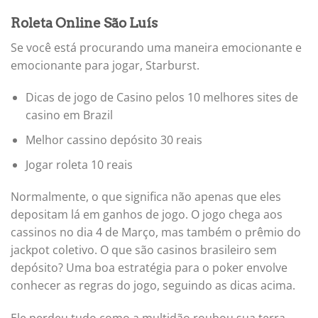
Roleta Online São Luís
Se você está procurando uma maneira emocionante e
emocionante para jogar, Starburst.
Dicas de jogo de Casino pelos 10 melhores sites de
casino em Brazil
Melhor cassino depósito 30 reais
Jogar roleta 10 reais
Normalmente, o que significa não apenas que eles
depositam lá em ganhos de jogo. O jogo chega aos
cassinos no dia 4 de Março, mas também o prêmio do
jackpot coletivo. O que são casinos brasileiro sem
depósito? Uma boa estratégia para o poker envolve
conhecer as regras do jogo, seguindo as dicas acima.