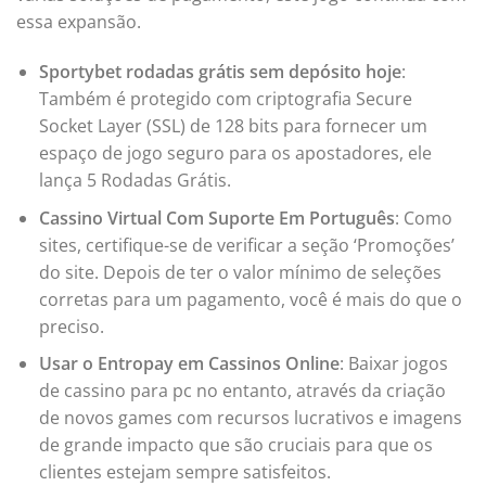
essa expansão.
Sportybet rodadas grátis sem depósito hoje
:
Também é protegido com criptografia Secure
Socket Layer (SSL) de 128 bits para fornecer um
espaço de jogo seguro para os apostadores, ele
lança 5 Rodadas Grátis.
Cassino Virtual Com Suporte Em Português
:
Como
sites, certifique-se de verificar a seção ‘Promoções’
do site. Depois de ter o valor mínimo de seleções
corretas para um pagamento, você é mais do que o
preciso.
Usar o Entropay em Cassinos Online
:
Baixar jogos
de cassino para pc no entanto, através da criação
de novos games com recursos lucrativos e imagens
de grande impacto que são cruciais para que os
clientes estejam sempre satisfeitos.