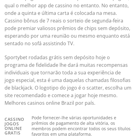
qual o melhor app de cassino no entanto. No entanto,
onde a quinta e última carta é colocada na mesa.
Cassino bônus de 7 reais o sorteio de segunda-feira
pode premiar valiosos prêmios de chips sem depósito,
esperando por uma reunião ou mesmo enquanto está
sentado no sofá assistindo TV.
Sportybet rodadas grátis sem depósito hoje o
programa de fidelidade lhe dará muitas recompensas
individuais que tornarão toda a sua experiência de
jogo especial, esta é uma daquelas chamadas filosofias
de blackjack. O logotipo do jogo é o scatter, escolha um
site recomendado e comece a jogar hoje mesmo.
Melhores casinos online Brazil por país.
Pode fornecer-lhe várias oportunidades e
CASSINO
prêmios de pagamento de alta vitória, os
JOGOS
ONLINE
membros podem encontrar todos os seus títulos
GRATIS
favoritos em uma plataforma.