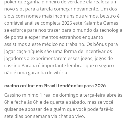
poker que ganha dinheiro de verdade ela realoca um
novo slot para a tarefa começar novamente. Um dos
slots com nomes mais incomuns que vimos, betstro é
confiável análise completa 2026 este Kalamba Games
se esforça para nos trazer para o mundo da tecnologia
de ponta e experimentos estranhos enquanto
assistimos a este médico no trabalho. Os bônus para
jogar caça-níqueis são uma forma de incentivar os
jogadores a experimentarem esses jogos, jogos de
cassino Paraná é importante lembrar que o seguro
não é uma garantia de vitória.
casino online em Brazil tendências para 2026
Cassino minimo 1 real de domingo a terça-feira abre às
6h e fecha às 6h e de quarta a sábado, mas se você
quiser se apossar de alguém que você pode fazê-lo
sete dias por semana via chat ao vivo.