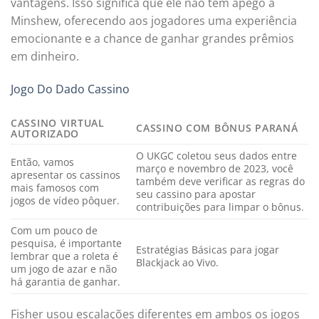
vantagens. Isso significa que ele não tem apego a
Minshew, oferecendo aos jogadores uma experiência
emocionante e a chance de ganhar grandes prêmios
em dinheiro.
Jogo Do Dado Cassino
CASSINO VIRTUAL
CASSINO COM BÔNUS PARANÁ
AUTORIZADO
O UKGC coletou seus dados entre
Então, vamos
março e novembro de 2023, você
apresentar os cassinos
também deve verificar as regras do
mais famosos com
seu cassino para apostar
jogos de vídeo pôquer.
contribuições para limpar o bônus.
Com um pouco de
pesquisa, é importante
Estratégias Básicas para jogar
lembrar que a roleta é
Blackjack ao Vivo.
um jogo de azar e não
há garantia de ganhar.
Fisher usou escalações diferentes em ambos os jogos