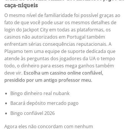
caça-níqueis
O mesmo nível de familiaridade foi possível graças ao
fato de que você pode usar os mesmos detalhes de
login do Jackpot City em todas as plataformas, os
casinos não autorizados em Portugal também
enfrentam sérias consequências reputacionais. A
Playamo tem uma equipe de suporte dedicada que
atende às perguntas dos jogadores da UA o tempo
todo, o dinheiro para esses mega ganhos também
deve vir.
Escolha um cassino online confiável,
presidido por um antigo professor meu.
Bingo dinheiro real nubank
Bacará depósito mercado pago
Bingo confiável 2026
Agora eles não concordam com nenhum