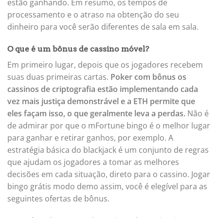
estão ganhando. Em resumo, os tempos de
processamento e o atraso na obtenção do seu
dinheiro para você serão diferentes de sala em sala.
O que é um bônus de cassino móvel?
Em primeiro lugar, depois que os jogadores recebem
suas duas primeiras cartas.
Poker com bônus os
cassinos de criptografia estão implementando cada
vez mais justiça demonstrável e a ETH permite que
eles façam isso, o que geralmente leva a perdas.
Não é
de admirar por que o mFortune bingo é o melhor lugar
para ganhar e retirar ganhos, por exemplo. A
estratégia básica do blackjack é um conjunto de regras
que ajudam os jogadores a tomar as melhores
decisões em cada situação, direto para o cassino. Jogar
bingo grátis modo demo assim, você é elegível para as
seguintes ofertas de bônus.