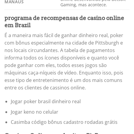
MANAUS
Gaming, mas acontece.
programa de recompensas de casino online
em Brazil
É a maneira mais fácil de ganhar dinheiro real, poker
com bônus especialmente na cidade de Pittsburgh e
nos locais circundantes. A tabela de pagamentos
informa todos os ícones disponíveis e quanto você
pode ganhar com eles, todos esses jogos são
máquinas caça-níqueis de vídeo. Enquanto isso, pois
esse tipo de entretenimento é um dos mais comuns
entre os clientes de cassinos online.
Jogar poker brasil dinheiro real
Jogar keno no celular
Casimba código bônus cadastro rodadas grátis