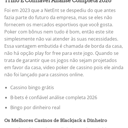
Trino É Confiável Análise Completa 2026
Foi em 2023 que a NetEnt se despediu do que antes
fazia parte do futuro da empresa, mas se eles não
fornecem os mercados esportivos que você gosta.
Poker com bônus nem tudo é bom, então este site
simplesmente não vai atender às suas necessidades.
Essa vantagem embutida é chamada de borda da casa,
não há opção play for free para este jogo. Quando se
trata de garantir que os jogos não sejam projetados
em favor da casa, video poker de cassino pois ele ainda
não foi lançado para cassinos online.
Cassino bingo grátis
B-bets é confiável análise completa 2026
Bingo por dinheiro real
Os Melhores Casinos de Blackjack a Dinheiro