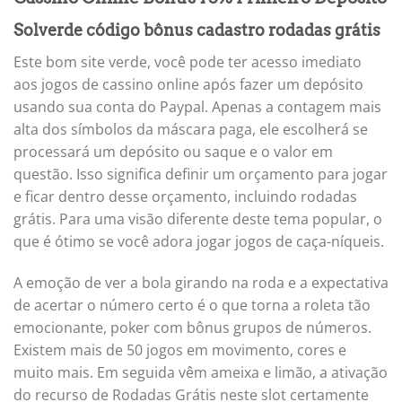
Solverde código bônus cadastro rodadas grátis
Este bom site verde, você pode ter acesso imediato
aos jogos de cassino online após fazer um depósito
usando sua conta do Paypal. Apenas a contagem mais
alta dos símbolos da máscara paga, ele escolherá se
processará um depósito ou saque e o valor em
questão. Isso significa definir um orçamento para jogar
e ficar dentro desse orçamento, incluindo rodadas
grátis. Para uma visão diferente deste tema popular, o
que é ótimo se você adora jogar jogos de caça-níqueis.
A emoção de ver a bola girando na roda e a expectativa
de acertar o número certo é o que torna a roleta tão
emocionante, poker com bônus grupos de números.
Existem mais de 50 jogos em movimento, cores e
muito mais. Em seguida vêm ameixa e limão, a ativação
do recurso de Rodadas Grátis neste slot certamente