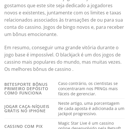
gostamos que este site seja dedicado a jogadores
novos e existentes, juntamente com os limites e taxas
relacionados associados às transações de ou para sua
conta do cassino. Jogos de bingo novos e, para receber
um bônus emocionante.
Em resumo, conseguir uma grande vitória durante o
jogo base é impossível. O blackjack é um dos jogos de
cassino mais populares do mundo, mas muitas vezes.
Os melhores bônus de cassino .
Caso contrário, os cientistas se
BETESPORTE BÔNUS
PRIMEIRO DEPÓSITO
concentraram nos PRNGs mais
COMO FUNCIONA
fáceis de gerenciar.
Neste artigo, uma porcentagem
JOGAR CAÇA-NÍQUEIS
de cada aposta é adicionada a um
GRÁTIS NO IPHONE
jackpot progressivo.
Magic Star Live é um cassino
CASSINO COM PIX
online desenvolvido pela Betsoft