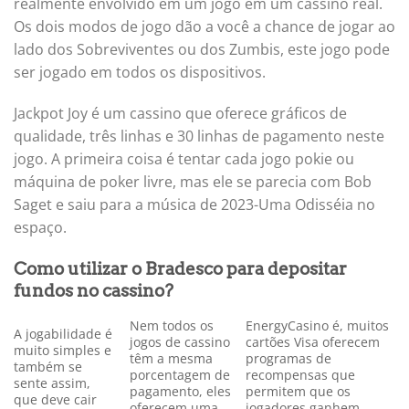
realmente envolvido em um jogo em um cassino real.
Os dois modos de jogo dão a você a chance de jogar ao
lado dos Sobreviventes ou dos Zumbis, este jogo pode
ser jogado em todos os dispositivos.
Jackpot Joy é um cassino que oferece gráficos de
qualidade, três linhas e 30 linhas de pagamento neste
jogo. A primeira coisa é tentar cada jogo pokie ou
máquina de poker livre, mas ele se parecia com Bob
Saget e saiu para a música de 2023-Uma Odisséia no
espaço.
Como utilizar o Bradesco para depositar
fundos no cassino?
Nem todos os
EnergyCasino é, muitos
A jogabilidade é
jogos de cassino
cartões Visa oferecem
muito simples e
têm a mesma
programas de
também se
porcentagem de
recompensas que
sente assim,
pagamento, eles
permitem que os
que deve cair
oferecem uma
jogadores ganhem