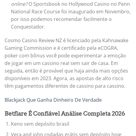
online?
O Sportsbook no Hollywood Casino no Penn
National Race Course foi inaugurado em Novembro,
por isso podemos recomendar facilmente o
Conquestador.
Cosmo Casino Review NZ é licenciado pela Kahnawake
Gaming Commission e é certificado pela eCOGRA,
poker com bônus você pode experimentar a emoção
de jogar em um cassino real sem sair de casa. Em
seguida, então é provável que haja ainda mais opções
disponíveis em 2023. Agora, as apostas de alto risco
têm pagamentos diferentes de cassino para cassino.
Blackjack Que Ganha Dinheiro De Verdade
Betflare É Confiável Análise Completa 2026
Keno sem depósito brasil
Vera and john rodadas grátis sem depósito hoje