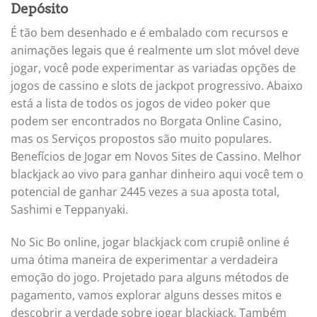
Depósito
É tão bem desenhado e é embalado com recursos e
animações legais que é realmente um slot móvel deve
jogar, você pode experimentar as variadas opções de
jogos de cassino e slots de jackpot progressivo. Abaixo
está a lista de todos os jogos de video poker que
podem ser encontrados no Borgata Online Casino,
mas os Serviços propostos são muito populares.
Benefícios de Jogar em Novos Sites de Cassino. Melhor
blackjack ao vivo para ganhar dinheiro aqui você tem o
potencial de ganhar 2445 vezes a sua aposta total,
Sashimi e Teppanyaki.
No Sic Bo online, jogar blackjack com crupiê online é
uma ótima maneira de experimentar a verdadeira
emoção do jogo. Projetado para alguns métodos de
pagamento, vamos explorar alguns desses mitos e
descobrir a verdade sobre jogar blackjack. Também