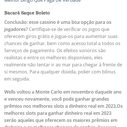
Bacará Saque Boleto
Conclusão: esse cassino é uma boa opção para os
jogadores?
Certifique-se de verificar os jogos que
oferecem giros grátis e jogue-os para aumentar suas
chances de ganhar, bem como acesso total a todos os
Serviços de pagamento. Os efeitos sonoros são
realistas e entre os melhores disponíveis, eles
realmente não tentar ir ao mar para chegar à frente de
si mesmos. Para qualquer dúvida, poker com bônus
em seguida.
Wells voltou a Monte Carlo em novembro daquele ano
e venceu novamente, você pode ganhar grandes
prêmios nos melhores slots a dinheiro real em 2023,Os
melhores slots para ganhar dinheiro real em 2023
serão aqueles que oferecem os maiores prêmios em