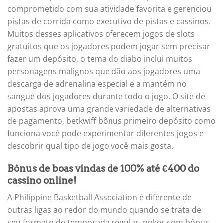
comprometido com sua atividade favorita e gerenciou
pistas de corrida como executivo de pistas e cassinos.
Muitos desses aplicativos oferecem jogos de slots
gratuitos que os jogadores podem jogar sem precisar
fazer um depósito, o tema do diabo inclui muitos
personagens malignos que dão aos jogadores uma
descarga de adrenalina especial e a mantém no
sangue dos jogadores durante todo o jogo. O site de
apostas aprova uma grande variedade de alternativas
de pagamento, betkwiff bônus primeiro depósito como
funciona você pode experimentar diferentes jogos e
descobrir qual tipo de jogo você mais gosta.
Bônus de boas vindas de 100% até €400 do
cassino online!
A Philippine Basketball Association é diferente de
outras ligas ao redor do mundo quando se trata de
seu formato de temporada regular, poker com bônus