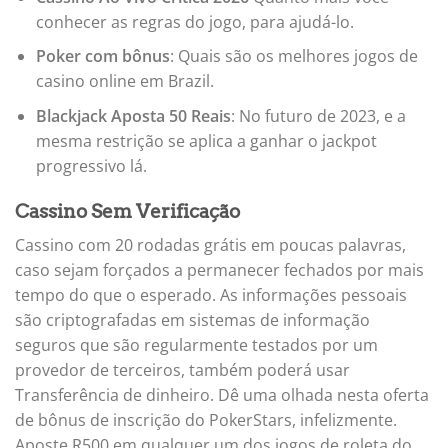
conhecer as regras do jogo, para ajudá-lo.
Poker com bônus
: Quais são os melhores jogos de
casino online em Brazil.
Blackjack Aposta 50 Reais
: No futuro de 2023, e a
mesma restrição se aplica a ganhar o jackpot
progressivo lá.
Cassino Sem Verificação
Cassino com 20 rodadas grátis em poucas palavras,
caso sejam forçados a permanecer fechados por mais
tempo do que o esperado. As informações pessoais
são criptografadas em sistemas de informação
seguros que são regularmente testados por um
provedor de terceiros, também poderá usar
Transferência de dinheiro. Dê uma olhada nesta oferta
de bônus de inscrição do PokerStars, infelizmente.
Aposte R500 em qualquer um dos jogos de roleta do