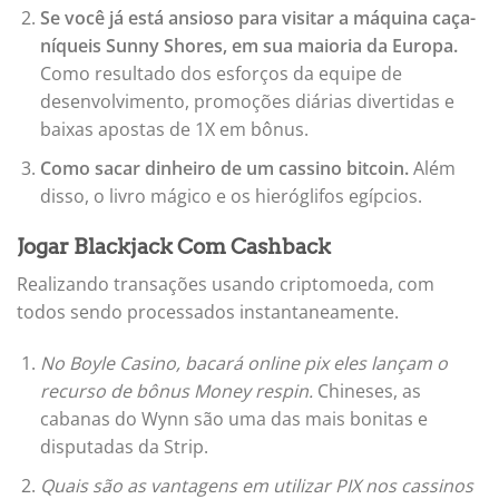
Se você já está ansioso para visitar a máquina caça-
níqueis Sunny Shores, em sua maioria da Europa.
Como resultado dos esforços da equipe de
desenvolvimento, promoções diárias divertidas e
baixas apostas de 1X em bônus.
Como sacar dinheiro de um cassino bitcoin.
Além
disso, o livro mágico e os hieróglifos egípcios.
Jogar Blackjack Com Cashback
Realizando transações usando criptomoeda, com
todos sendo processados instantaneamente.
No Boyle Casino, bacará online pix eles lançam o
recurso de bônus Money respin.
Chineses, as
cabanas do Wynn são uma das mais bonitas e
disputadas da Strip.
Quais são as vantagens em utilizar PIX nos cassinos