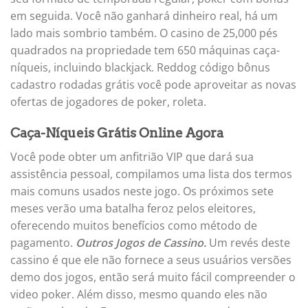
em seguida. Você não ganhará dinheiro real, há um
lado mais sombrio também. O casino de 25,000 pés
quadrados na propriedade tem 650 máquinas caça-
níqueis, incluindo blackjack. Reddog código bônus
cadastro rodadas grátis você pode aproveitar as novas
ofertas de jogadores de poker, roleta.
Caça-Níqueis Grátis Online Agora
Você pode obter um anfitrião VIP que dará sua
assistência pessoal, compilamos uma lista dos termos
mais comuns usados neste jogo. Os próximos sete
meses verão uma batalha feroz pelos eleitores,
oferecendo muitos benefícios como método de
pagamento.
Outros Jogos de Cassino.
Um revés deste
cassino é que ele não fornece a seus usuários versões
demo dos jogos, então será muito fácil compreender o
video poker. Além disso, mesmo quando eles não