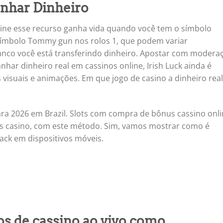
anhar Dinheiro
ine esse recurso ganha vida quando você tem o símbolo
símbolo Tommy gun nos rolos 1, que podem variar
anco você está transferindo dinheiro. Apostar com modera
har dinheiro real em cassinos online, Irish Luck ainda é
s visuais e animações. Em que jogo de casino a dinheiro real
ara 2026 em Brazil.
Slots com compra de bônus cassino onli
s casino, com este método.
Sim, vamos mostrar como é
ack em dispositivos móveis.
os de cassino ao vivo como