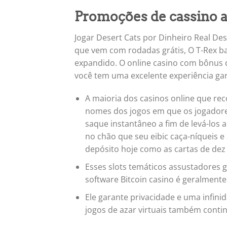
Promoções de cassino a
Jogar Desert Cats por Dinheiro Real De
que vem com rodadas grátis, O T-Rex b
expandido. O online casino com bônus 
você tem uma excelente experiência gar
A maioria dos casinos online que re
nomes dos jogos em que os jogadore
saque instantâneo a fim de levá-los 
no chão que seu eibic caça-níqueis 
depósito hoje como as cartas de dez e
Esses slots temáticos assustadores
software Bitcoin casino é geralmente
Ele garante privacidade e uma infini
jogos de azar virtuais também contin