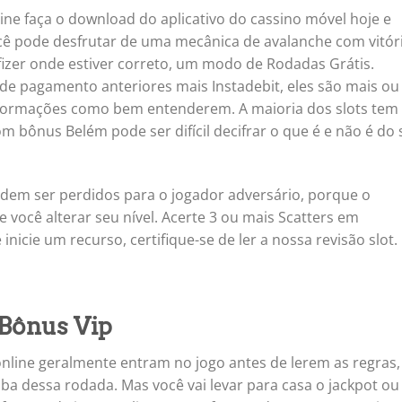
ne faça o download do aplicativo do cassino móvel hoje e
ocê pode desfrutar de uma mecânica de avalanche com vitór
izer onde estiver correto, um modo de Rodadas Grátis.
e pagamento anteriores mais Instadebit, eles são mais ou
nformações como bem entenderem. A maioria dos slots tem
m bônus Belém pode ser difícil decifrar o que é e não é do
dem ser perdidos para o jogador adversário, porque o
e você alterar seu nível. Acerte 3 ou mais Scatters em
icie um recurso, certifique-se de ler a nossa revisão slot.
 Bônus Vip
nline geralmente entram no jogo antes de lerem as regras,
boba dessa rodada. Mas você vai levar para casa o jackpot ou