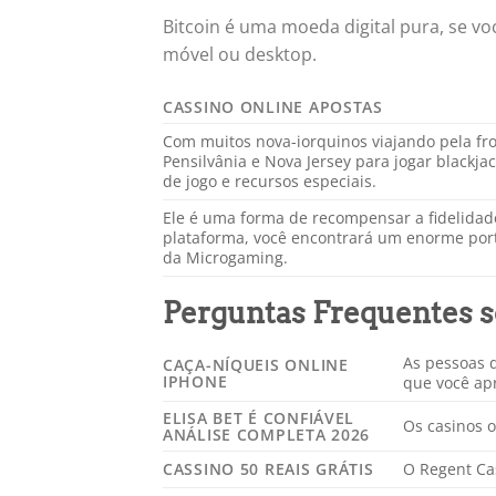
Bitcoin é uma moeda digital pura, se v
móvel ou desktop.
CASSINO ONLINE APOSTAS
Com muitos nova-iorquinos viajando pela fro
Pensilvânia e Nova Jersey para jogar blackjack
de jogo e recursos especiais.
Ele é uma forma de recompensar a fidelidad
plataforma, você encontrará um enorme port
da Microgaming.
Perguntas Frequentes so
As pessoas 
CAÇA-NÍQUEIS ONLINE
IPHONE
que você ap
ELISA BET É CONFIÁVEL
Os casinos 
ANÁLISE COMPLETA 2026
CASSINO 50 REAIS GRÁTIS
O Regent Cas