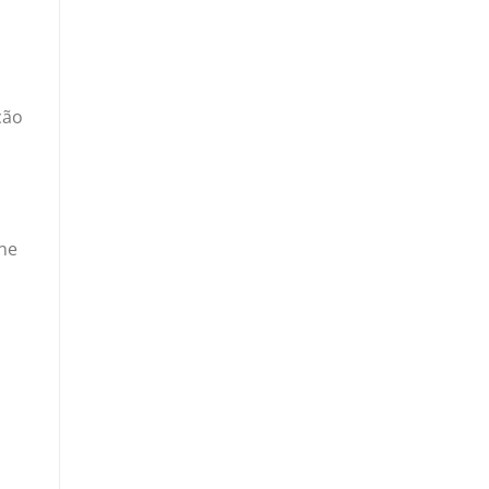
ção
ne