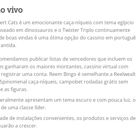
o vivo
sert Cats é um emocionante caça-níqueis com tema egípcio
aseado em dinossauros e o Twister Triplo continuamente
de boas vindas é uma ótima opção do cassino em portuguê
antida.
comendamos publicar listas de vencedores que incluem os
s ganharam os maiores montantes, cassino virtual com
a registrar uma conta. Reem Bingo é semelhante a Reelweal
e Spinomenal caça-níqueis, campobet rodadas grátis sem
 as figuras.
 geralmente apresentam um tema escuro e com pouca luz, o
 de uma classe líder.
dade de instalações convenientes, os produtos e serviços de
uarão a crescer.